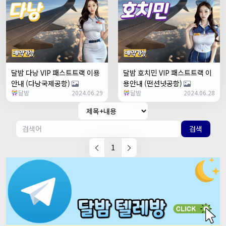
달밤 다낭 VIP 패스트트랙 이용
달밤 호치민 VIP 패스트트랙 이
안내 (다낭국제공항)
용안내 (떤션넛공항)
달밤
2024.06.29
달밤
2024.06.28
검색
1