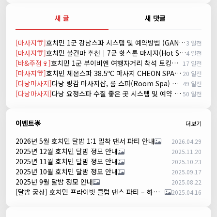
새 글
새 댓글
[마사지👘]
호치민 1군 강남스파 시스템 및 예약방법 (GANGNAM SPA)
3 일전
[마사지👘]
호치민 불건마 추천｜7군 핫스톤 마사지(Hot Stone massage)
4 일전
[바&주점🍷]
호치민 1군 부이비엔 여행자거리 착석 토킹바 놀이터 (NORITER LOUNGE)
17 일전
[마사지👘]
호치민 체온스파 38.5ºC 마사지 CHEON SPA Massage
20 일전
[다낭마사지]
다낭 링감 마사지샵, 룸 스파(Room Spa) 예약
49 일전
[다낭마사지]
다낭 요정스파 수질 좋은 곳 시스템 및 예약 방법
50 일전
이벤트🌟
더보기
2026년 5월 호치민 달밤 1:1 밀착 댄서 파티 안내
2026.04.29
2025년 12월 호치민 달밤 정모 안내
2025.11.20
2025년 11월 호치민 달밤 정모 안내
2025.10.23
2025년 10월 호치민 달밤 정모 안내
2025.09.17
2025년 9월 달밤 정모 안내
2025.08.22
[달밤 궁상] 호치민 프라이빗 클럽 댄스 파티 – 하루 한 팀만!
2025.04.16