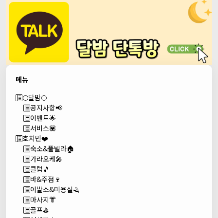
메뉴
🌕달밤🌕
공지사항📢
이벤트🌟
서비스💟
호치민❤️
숙소&풀빌라🏠
가라오케🎤
클럽🎵
바&주점🍷
이발소&미용실🪒
마사지👘
골프⛳