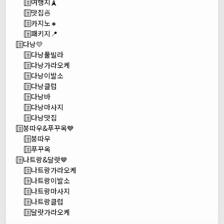
여행지🗼
맛집🍜
카지노🔸
패키지📍
다낭💛
다낭풀빌라
다낭가라오케
다낭이발소
다낭클럽
다낭바
다낭마사지
다낭맛집
붕따우&푸꾸옥💙
붕따우
푸꾸옥
나트랑&달랏🤎
나트랑가라오케
나트랑이발소
나트랑마사지
나트랑클럽
달랏가라오케