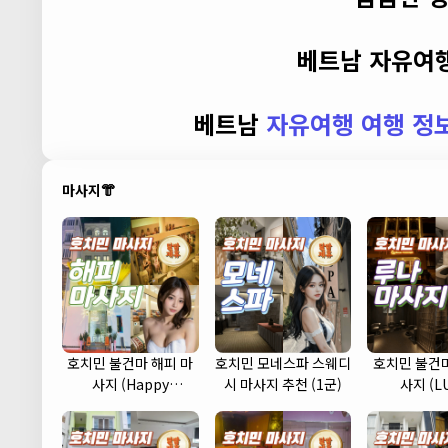
베트남 자유여행
베트남
자유여행 여행 정
마사지👘
호치민 불건마 해피 마
호치민 모네스파 스웨디
호치민 불건마
사지 (Happy
시 마사지 추천 (1군)
사지 (L
massage) (1군)
massage)