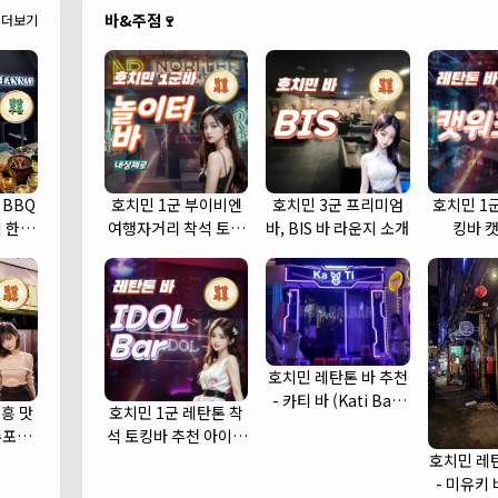
바&주점🍷
더보기
 BBQ
호치민 1군 부이비엔
호치민 3군 프리미엄
호치민 1
 한우
여행자거리 착석 토킹
바, BIS 바 라운지 소개
킹바 
바 놀이터 (NORITER
LOUNGE)
호치민 레탄톤 바 추천
- 카티 바 (Kati Bar)
흥 맛
호치민 1군 레탄톤 착
(1군)
수포차
석 토킹바 추천 아이돌
cha)
바 (IDOL Bar)
호치민 레
- 미유키 바