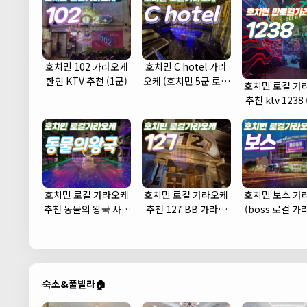
호치민 102 가라오케
호치민 C hotel 가라
한인 KTV 추천 (1군)
오케 (호치민 5군 로컬
호치민 로컬 가
가라오케 KTV 추천 주
추천 ktv 1238 
대 예약)
호치민 로컬 가라오케
호치민 로컬 가라오케
호치민 보스 가
추천 동물의 왕국 사우
추천 127 BB 가라오
(boss 로컬 
나 노래방
케 (1군)
KTV 추천 주대
숙소&풀빌라🏠