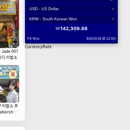
CurrencyRate
Jade 007
07) 이발소
P 이발소 추
1군)