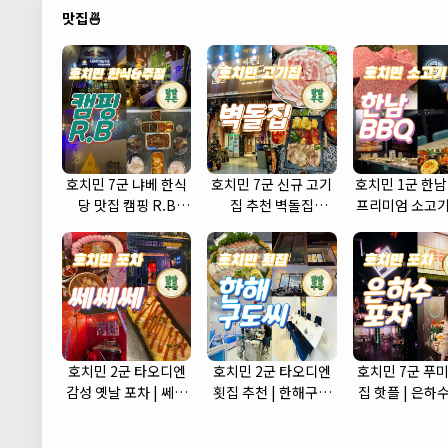
맛집🍜
호치민 7군 냐베 한식
호치민 7군 신규 고기
호치민 1군 한남
당 맛집 캠핑 R.B
집 추천 벽돌집
프리미엄 소고기
(camping r.b)
(brickhouse)
식당
호치민 2군 타오디엔
호치민 2군 타오디엔
호치민 7군 푸미
감성 옛날 포차 | 쎄쎄
횟집 추천 | 한해구도
집 핫플 | 은하
쎄 포차 (CCC Korean
씨 (Hanhae)
(Eunhasu Po
Street Pub)