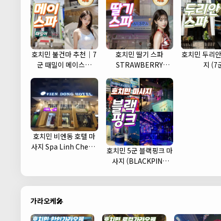
호치민 불건마 추천｜7
호치민 딸기 스파
호치민 두리안
군 때밀이 메이스파
STRAWBERRY
지 (7
(May spa)
MASSAGE
호치민 비엔동 호텔 마
사지 Spa Linh Cherry
호치민 5군 블랙핑크 마
(1군)
사지 (BLACKPINK
MASSAGE)
가라오케🎤