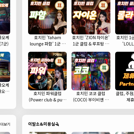
라오케
호치민 'faham
호치민 'ZION 자이온'
호치민 1
(7군)
lounge 파함' 1군 클
1군 클럽 & 루프탑 스
'LOL
럽 추천
카이 라운지 바 추천
라오케
가라오케
호치민 파워클럽
호치민 코코 클럽
클럽, 주점
 예약)
(Power club & pub)
(COCO) 부이비엔 여
제
헌팅하기 좋은 클럽 추
행자거리 클럽 추천 (1
천 (1군)
군)
이발소&미용실🪒
더보기