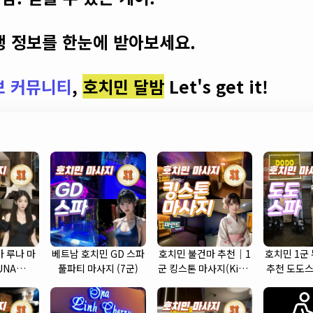
 정보를 한눈에 받아보세요.
보 커뮤니티
,
호치민 달밤
Let's get it!
 루나 마
베트남 호치민 GD 스파
호치민 불건마 추천｜1
호치민 1군
UNA
풀파티 마사지 (7군)
군 킹스톤 마사지(King
추천 도도스
 (7군)
Stone massage)
SP