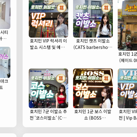
 시티
) 아파트
호치민 VIP 럭셔리 이
호치민 캣츠 이발소
발소 시스템 및 예약 |
(CATS barbershop)
1인 1실 추천 (1군)
| 푸미흥 바버샵 (7군)
호치민 1군 
(제이드 0
드마크
트
호치민 7군 이발소 추
호치민 1군 보스 이발
호치민 VI
천 '코스이발소' (COS
소 (BOSS
천 | Vip Babershop
이발소)
barbershop) 추천
(
및 예약안내