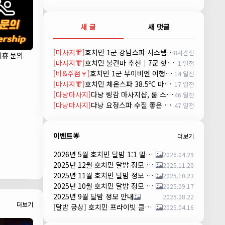
새 글
새 댓글
[마사지👘]
호치민 1군 강남스파 시스템 및 예약방법 (GANGNAM SPA)
8시간전
제휴 문의
[마사지👘]
호치민 불건마 추천｜7군 핫스톤 마사지(Hot Stone massage)
1 일전
[바&주점🍷]
호치민 1군 부이비엔 여행자거리 착석 토킹바 놀이터 (NORITER LOUNGE)
14 일전
[마사지👘]
호치민 체온스파 38.5ºC 마사지 CHEON SPA Massage
17 일전
[다낭마사지]
다낭 링감 마사지샵, 룸 스파(Room Spa) 예약
46 일전
[다낭마사지]
다낭 요정스파 수질 좋은 곳 시스템 및 예약 방법
47 일전
이벤트🌟
더보기
2026년 5월 호치민 달밤 1:1 밀착 댄서 파티 안내
2026.04.29
2025년 12월 호치민 달밤 정모 안내
2025.11.20
2025년 11월 호치민 달밤 정모 안내
2025.10.23
2025년 10월 호치민 달밤 정모 안내
2025.09.17
2025년 9월 달밤 정모 안내
2025.08.22
더보기
[달밤 궁상] 호치민 프라이빗 클럽 댄스 파티 – 하루 한 팀만!
2025.04.16