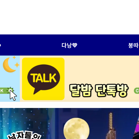
️
다낭💛
붕따