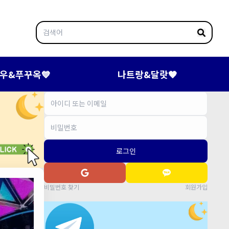
우&푸꾸옥💙
나트랑&달랏🤎
로그인
비밀번호 찾기
회원가입