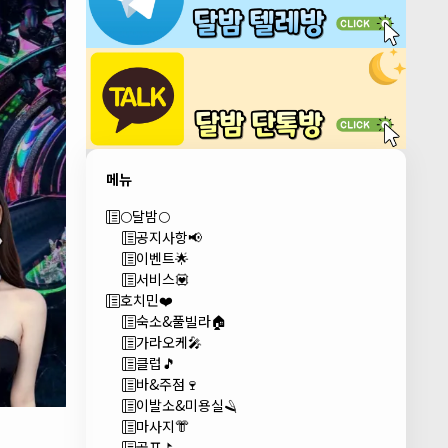
메뉴
🌕달밤🌕
공지사항📢
이벤트🌟
서비스💟
호치민❤️
숙소&풀빌라🏠
가라오케🎤
클럽🎵
바&주점🍷
이발소&미용실🪒
마사지👘
골프⛳