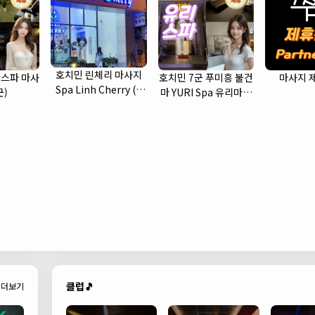
호치민 린체리 마사지
스파 마사
호치민 7군 푸미흥 불건
마사지 
Spa Linh Cherry (1
군)
마 YURI Spa 유리마사
군)
지 소개
클럽🎵
더보기