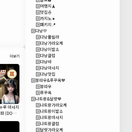
여행지🗼
맛집🍜
카지노🔸
패키지📍
다낭💛
다낭풀빌라
다낭가라오케
다낭이발소
다낭클럽
더보기
다낭바
다낭마사지
다낭맛집
붕따우&푸꾸옥💙
붕따우
푸꾸옥
나트랑&달랏🤎
나트랑가라오케
 누루 마사지
나트랑이발소
파 (DODO
나트랑마사지
A)
나트랑클럽
달랏가라오케