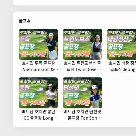
골프⛳
호치민 투득 골프장
호치민 트윈도브스 골
호치민 태광 정산
Vietnam Golf &
프장 Twin Doves
골프장 Jeong
Country Club
Golf Club
Country Cl
베트남 호치민 롱탄
베트남 호치민 떤선녓
CC 골프장 Long
골프장 Tan Son
Thanh Golf Club
Nhat Golf Course