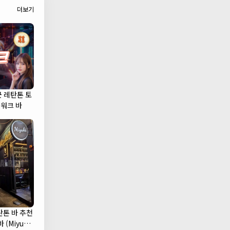
더보기
군 레탄톤 토
캣워크 바
탄톤 바 추천
 (Miyuki