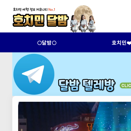
🌕달밤🌕
호치민❤