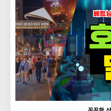
꼼꼼한 상