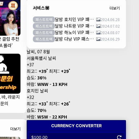
서비스💟
더보기
달밤 호치민 VIP 패스트트랙 이용안내 (떤션넛공항)
패스트트랙
2024.06.28
달밤 나트랑 VIP 패스트트랙 이용안내 (깜란공항)
패스트트랙
2024.07.02
달밤 하노이 VIP 패스트트랙 이용안내 (노이바이공항)
패스트트랙
2024.08.07
군 클럽 추천
달밤 다낭 VIP 패스트트랙 이용안내 (다낭국제공항)
패스트트랙
2024.06.29
LA 롤라'
날씨, 07 8월
서울특별시 날씨
+
37
°
°
최고::
+
39
최저::
+
29
습도:
36%
바람:
WNW - 13 KPH
호치민 날씨
, 바, 라운지
+
32
°
°
휴문의
최고::
+
33
최저::
+
26
습도:
70%
바람:
WSW - 22 KPH
더보기