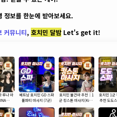
 정보를 한눈에 받아보세요.
보 커뮤니티
,
호치민 달밤
Let's get it!
 루나 마
베트남 호치민 GD 스파
호치민 불건마 추천｜1
호치민 1군
UNA
풀파티 마사지 (7군)
군 킹스톤 마사지(King
추천 도도스
 (7군)
Stone massage)
SP