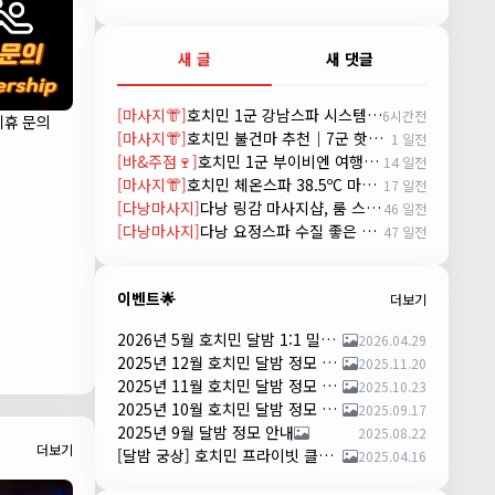
새 글
새 댓글
[마사지👘]
호치민 1군 강남스파 시스템 및 예약방법 (GANGNAM SPA)
6시간전
제휴 문의
[마사지👘]
호치민 불건마 추천｜7군 핫스톤 마사지(Hot Stone massage)
1 일전
[바&주점🍷]
호치민 1군 부이비엔 여행자거리 착석 토킹바 놀이터 (NORITER LOUNGE)
14 일전
[마사지👘]
호치민 체온스파 38.5ºC 마사지 CHEON SPA Massage
17 일전
[다낭마사지]
다낭 링감 마사지샵, 룸 스파(Room Spa) 예약
46 일전
[다낭마사지]
다낭 요정스파 수질 좋은 곳 시스템 및 예약 방법
47 일전
이벤트🌟
더보기
2026년 5월 호치민 달밤 1:1 밀착 댄서 파티 안내
2026.04.29
2025년 12월 호치민 달밤 정모 안내
2025.11.20
2025년 11월 호치민 달밤 정모 안내
2025.10.23
2025년 10월 호치민 달밤 정모 안내
2025.09.17
2025년 9월 달밤 정모 안내
2025.08.22
더보기
[달밤 궁상] 호치민 프라이빗 클럽 댄스 파티 – 하루 한 팀만!
2025.04.16