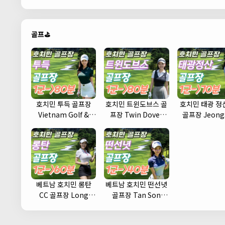
골프⛳
호치민 투득 골프장
호치민 트윈도브스 골
호치민 태광 정산
Vietnam Golf &
프장 Twin Doves
골프장 Jeong
Country Club
Golf Club
Country Cl
베트남 호치민 롱탄
베트남 호치민 떤선녓
CC 골프장 Long
골프장 Tan Son
Thanh Golf Club
Nhat Golf Course