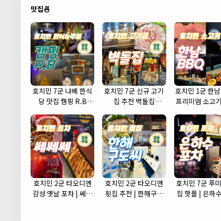
맛집🍜
호치민 7군 냐베 한식
호치민 7군 신규 고기
호치민 1군 한남
당 맛집 캠핑 R.B
집 추천 벽돌집
프리미엄 소고기
(camping r.b)
(brickhouse)
식당
호치민 2군 타오디엔
호치민 2군 타오디엔
호치민 7군 푸미
감성 옛날 포차 | 쎄쎄
횟집 추천 | 한해구도
집 핫플 | 은하
쎄 포차 (CCC Korean
씨 (Hanhae)
(Eunhasu Po
Street Pub)