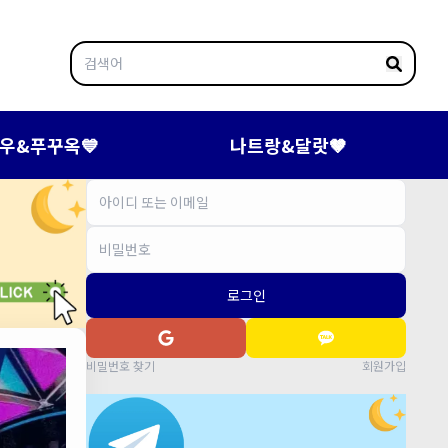
우&푸꾸옥💙
나트랑&달랏🤎
로그인
비밀번호 찾기
회원가입