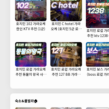
호치민 102 가라오케
호치민 C hotel 가라
한인 KTV 추천 (1군)
오케 (호치민 5군 로컬
호치민 로컬 가
가라오케 KTV 추천 주
추천 ktv 1238 
대 예약)
호치민 로컬 가라오케
호치민 로컬 가라오케
호치민 보스 가
추천 동물의 왕국 사우
추천 127 BB 가라오
(boss 로컬 
나 노래방
케 (1군)
KTV 추천 주대
숙소&풀빌라🏠