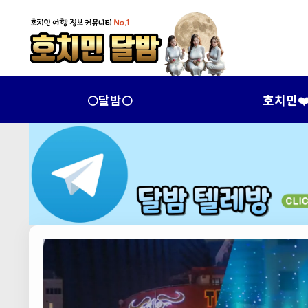
🌕달밤🌕
호치민❤