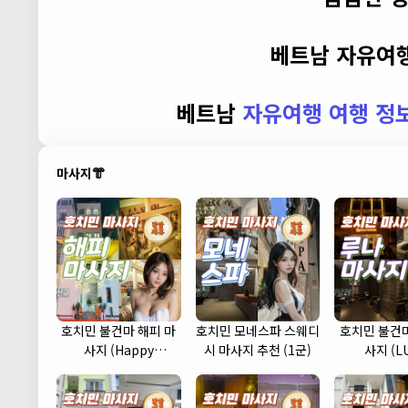
베트남 자유여행
베트남
자유여행 여행 정
마사지👘
호치민 불건마 해피 마
호치민 모네스파 스웨디
호치민 불건마
사지 (Happy
시 마사지 추천 (1군)
사지 (L
massage) (1군)
massage)