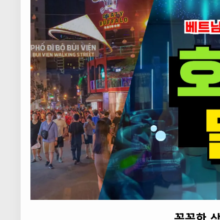
꼼꼼한 상