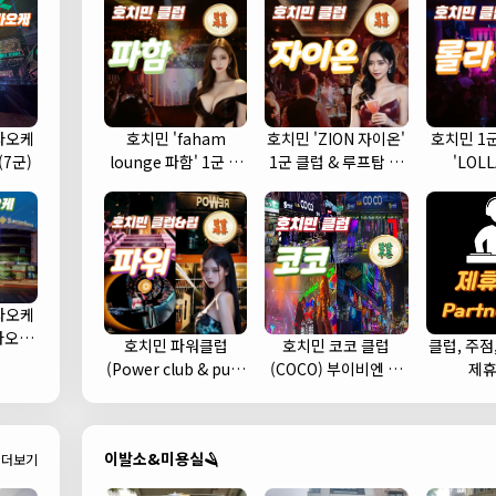
라오케
호치민 'faham
호치민 'ZION 자이온'
호치민 1
(7군)
lounge 파함' 1군 클
1군 클럽 & 루프탑 스
'LOL
럽 추천
카이 라운지 바 추천
라오케
가라오케
호치민 파워클럽
호치민 코코 클럽
클럽, 주점
 예약)
(Power club & pub)
(COCO) 부이비엔 여
제
헌팅하기 좋은 클럽 추
행자거리 클럽 추천 (1
천 (1군)
군)
이발소&미용실🪒
더보기