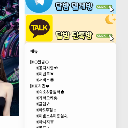
메뉴
🌕달밤🌕
공지사항📢
이벤트🌟
서비스💟
호치민❤️
숙소&풀빌라🏠
가라오케🎤
클럽🎵
바&주점🍷
이발소&미용실🪒
마사지👘
골프⛳