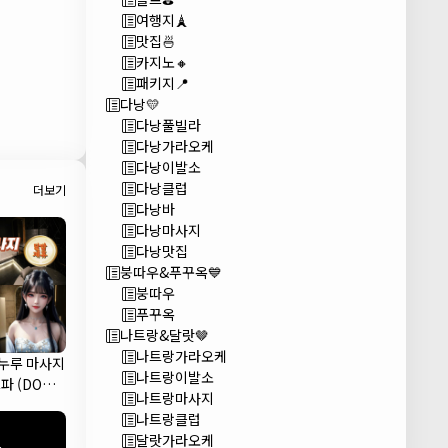
여행지🗼
맛집🍜
카지노🔸
패키지📍
다낭💛
다낭풀빌라
다낭가라오케
다낭이발소
다낭클럽
더보기
다낭바
다낭마사지
다낭맛집
붕따우&푸꾸옥💙
붕따우
푸꾸옥
나트랑&달랏🤎
나트랑가라오케
 누루 마사지
나트랑이발소
파 (DODO
나트랑마사지
A)
나트랑클럽
달랏가라오케