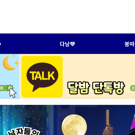
️
다낭💛
붕따