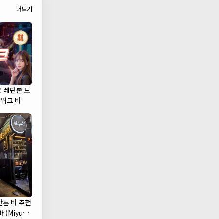
더보기
군 레탄톤 토
캣워크 바
탄톤 바 추천
 (Miyuki