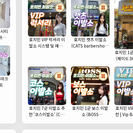
 시티
) 아파트
호치민 VIP 럭셔리 이
호치민 캣츠 이발소
발소 시스템 및 예약 |
(CATS barbershop)
1인 1실 추천 (1군)
| 푸미흥 바버샵 (7군)
호치민 1군 
(제이드 0
드마크
트
호치민 7군 이발소 추
호치민 1군 보스 이발
호치민 VI
천 '코스이발소' (COS
소 (BOSS
천 | Vip Babershop
이발소)
barbershop) 추천
(
및 예약안내