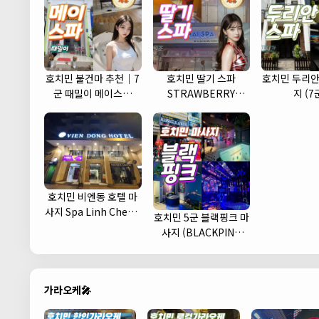
호치민 불건마 추천｜7
호치민 딸기 스파
호치민 두리안
군 때밀이 메이스파
STRAWBERRY
지 (7
(May spa)
MASSAGE
호치민 비엔동 호텔 마
사지 Spa Linh Cherry
호치민 5군 블랙핑크 마
(1군)
사지 (BLACKPINK
MASSAGE)
가라오케🎤