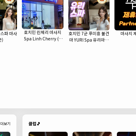
호치민 린체리 마사지
스파 마사
호치민 7군 푸미흥 불건
마사지 
Spa Linh Cherry (1
군)
마 YURI Spa 유리마사
군)
지 소개
클럽🎵
더보기