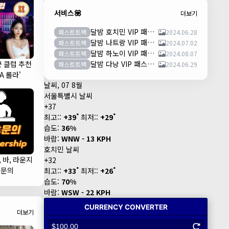
서비스💟
더보기
달밤 호치민 VIP 패스트트랙 이용안내 (떤션넛공항)
패스트트랙
2024.06.28
달밤 나트랑 VIP 패스트트랙 이용안내 (깜란공항)
패스트트랙
2024.07.02
달밤 하노이 VIP 패스트트랙 이용안내 (노이바이공항)
패스트트랙
2024.08.07
군 클럽 추천
달밤 다낭 VIP 패스트트랙 이용안내 (다낭국제공항)
패스트트랙
2024.06.29
LA 롤라'
날씨, 07 8월
서울특별시 날씨
+
37
°
°
최고::
+
39
최저::
+
29
습도:
36%
바람:
WNW - 13 KPH
호치민 날씨
, 바, 라운지
+
32
°
°
휴문의
최고::
+
33
최저::
+
26
습도:
70%
바람:
WSW - 22 KPH
더보기