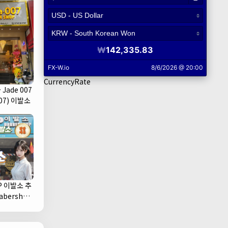
CurrencyRate
Jade 007
07) 이발소
P 이발소 추
1군)