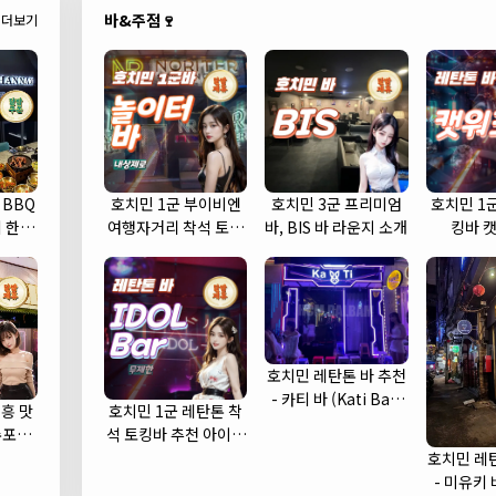
바&주점🍷
더보기
 BBQ
호치민 1군 부이비엔
호치민 3군 프리미엄
호치민 1
 한우
여행자거리 착석 토킹
바, BIS 바 라운지 소개
킹바 
바 놀이터 (NORITER
LOUNGE)
호치민 레탄톤 바 추천
- 카티 바 (Kati Bar)
흥 맛
호치민 1군 레탄톤 착
(1군)
수포차
석 토킹바 추천 아이돌
cha)
바 (IDOL Bar)
호치민 레
- 미유키 바