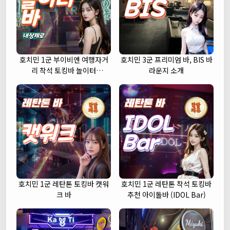
호치민 1군 부이비엔 여행자거
호치민 3군 프리미엄 바, BIS 바
리 착석 토킹바 놀이터
라운지 소개
(NORITER LOUNGE)
호치민 1군 레탄톤 토킹바 캣워
호치민 1군 레탄톤 착석 토킹바
크 바
추천 아이돌바 (IDOL Bar)