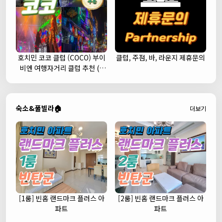
호치민 코코 클럽 (COCO) 부이
클럽, 주점, 바, 라운지 제휴문의
비엔 여행자거리 클럽 추천 (1
군)
숙소&풀빌라🏠
더보기
[1룸] 빈홈 랜드마크 플러스 아
[2룸] 빈홈 랜드마크 플러스 아
파트
파트