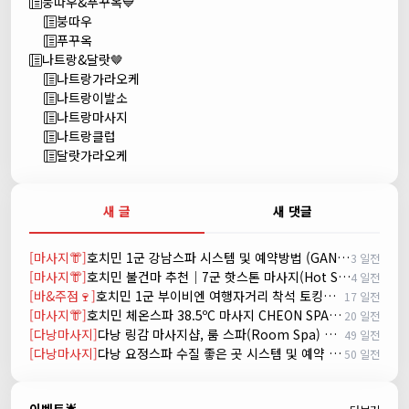
붕따우&푸꾸옥💙
붕따우
푸꾸옥
나트랑&달랏🤎
나트랑가라오케
나트랑이발소
나트랑마사지
나트랑클럽
달랏가라오케
새 글
새 댓글
[마사지👘]
호치민 1군 강남스파 시스템 및 예약방법 (GANGNAM SPA)
3 일전
[마사지👘]
호치민 불건마 추천｜7군 핫스톤 마사지(Hot Stone massage)
4 일전
[바&주점🍷]
호치민 1군 부이비엔 여행자거리 착석 토킹바 놀이터 (NORITER LOUNGE)
17 일전
[마사지👘]
호치민 체온스파 38.5ºC 마사지 CHEON SPA Massage
20 일전
[다낭마사지]
다낭 링감 마사지샵, 룸 스파(Room Spa) 예약
49 일전
[다낭마사지]
다낭 요정스파 수질 좋은 곳 시스템 및 예약 방법
50 일전