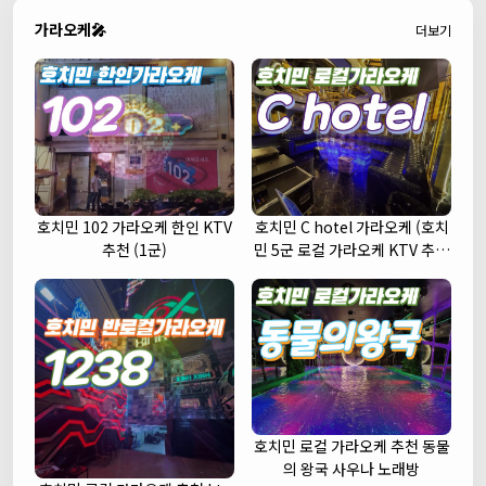
가라오케🎤
더보기
호치민 102 가라오케 한인 KTV
호치민 C hotel 가라오케 (호치
추천 (1군)
민 5군 로컬 가라오케 KTV 추천
주대 예약)
호치민 로컬 가라오케 추천 동물
의 왕국 사우나 노래방