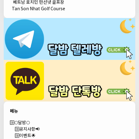
베트남 호치민 떤선녓 골프장
Tan Son Nhat Golf Course
메뉴
🌕달밤🌕
공지사항📢
이벤트🌟