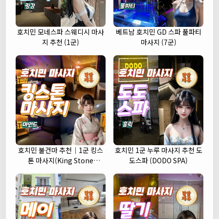
호치민 모네스파 스웨디시 마사
베트남 호치민 GD 스파 풀파티
지 추천 (1군)
마사지 (7군)
호치민 불건마 추천｜1군 킹스
호치민 1군 누루 마사지 추천 도
톤 마사지(King Stone
도스파 (DODO SPA)
massage)