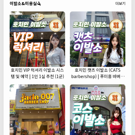
이발소&미용실🪒
더보기
호치민 VIP 럭셔리 이발소 시스
호치민 캣츠 이발소 (CATS
템 및 예약 | 1인 1실 추천 (1군)
barbershop) | 푸미흥 바버샵
(7군)