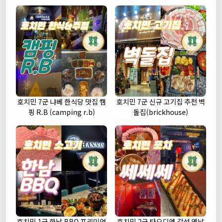
호치민 7군 냐베 한식당 맛집 캠
호치민 7군 신규 고기집 추천 벽
핑 R.B (camping r.b)
돌집(brickhouse)
호치민 1군 한남 BBQ 프리미엄
호치민 2군 타오디엔 감성 옛날