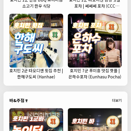
소고기 한우 식당
포차 | 쎄쎄쎄 포차 (CCC
Korean Street Pub)
호치민 2군 타오디엔 횟집 추천 |
호치민 7군 푸미흥 맛집 핫플 |
한해구도씨 (Hanhae)
은하수포차 (Eunhasu Pocha)
바&주점🍷
더보기