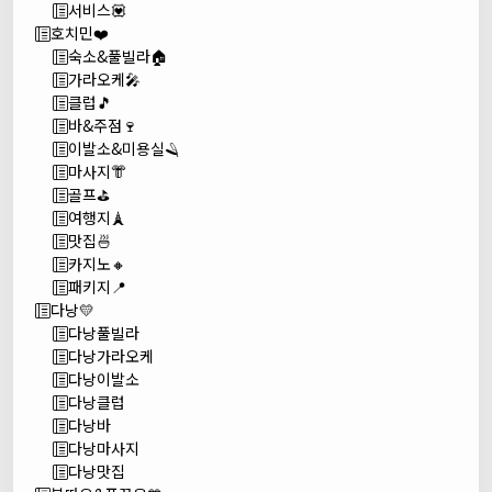
서비스💟
호치민❤️
숙소&풀빌라🏠
가라오케🎤
클럽🎵
바&주점🍷
이발소&미용실🪒
마사지👘
골프⛳
여행지🗼
맛집🍜
카지노🔸
패키지📍
다낭💛
다낭풀빌라
다낭가라오케
다낭이발소
다낭클럽
다낭바
다낭마사지
다낭맛집