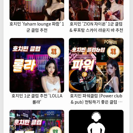
호치민 'faham lounge 파함' 1
호치민 'ZION 자이온' 1군 클럽
군 클럽 추천
& 루프탑 스카이 라운지 바 추천
호치민 1군 클럽 추천 'LOLLA
호치민 파워클럽 (Power club
롤라'
& pub) 헌팅하기 좋은 클럽 추
천 (1군)