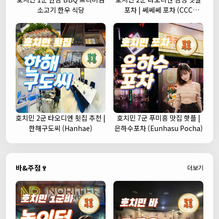
소고기 한우 식당
포차 | 쎄쎄쎄 포차 (CCC
Korean Street Pub)
호치민 2군 타오디엔 횟집 추천 |
호치민 7군 푸미흥 맛집 핫플 |
한해구도씨 (Hanhae)
은하수포차 (Eunhasu Pocha)
바&주점🍷
더보기