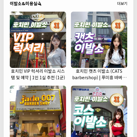
이발소&미용실🪒
더보기
호치민 VIP 럭셔리 이발소 시스
호치민 캣츠 이발소 (CATS
템 및 예약 | 1인 1실 추천 (1군)
barbershop) | 푸미흥 바버샵
(7군)