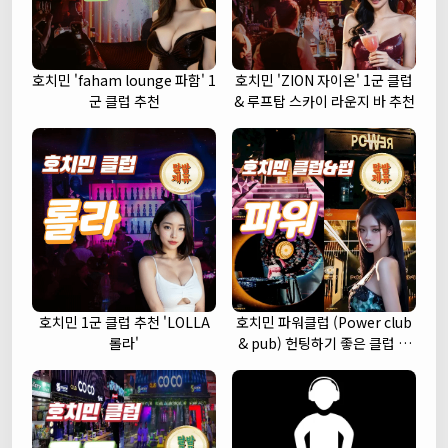
호치민 'faham lounge 파함' 1
호치민 'ZION 자이온' 1군 클럽
군 클럽 추천
& 루프탑 스카이 라운지 바 추천
호치민 1군 클럽 추천 'LOLLA
호치민 파워클럽 (Power club
롤라'
& pub) 헌팅하기 좋은 클럽 추
천 (1군)