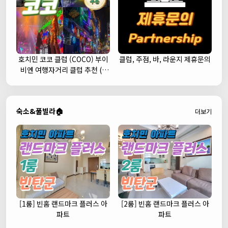
호치민 코코 클럽 (COCO) 부이
클럽, 주점, 바, 라운지 제휴문의
비엔 여행자거리 클럽 추천 (1
군)
숙소&풀빌라🏠
더보기
[1룸] 빈홈 랜드마크 플러스 아
[2룸] 빈홈 랜드마크 플러스 아
파트
파트