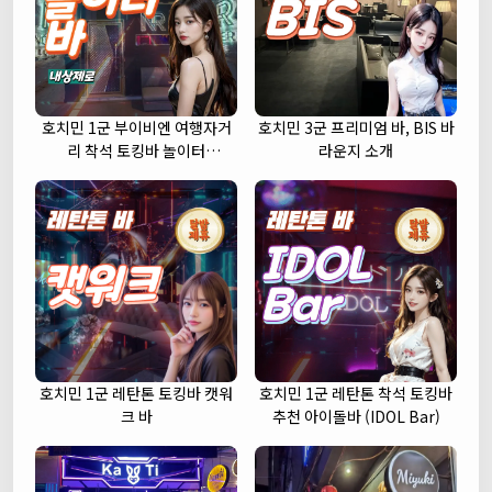
호치민 1군 부이비엔 여행자거
호치민 3군 프리미엄 바, BIS 바
리 착석 토킹바 놀이터
라운지 소개
(NORITER LOUNGE)
호치민 1군 레탄톤 토킹바 캣워
호치민 1군 레탄톤 착석 토킹바
크 바
추천 아이돌바 (IDOL Bar)