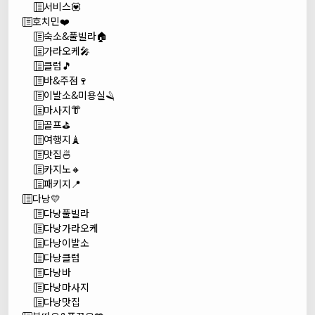
서비스💟
호치민❤️
숙소&풀빌라🏠
가라오케🎤
클럽🎵
바&주점🍷
이발소&미용실🪒
마사지👘
골프⛳
여행지🗼
맛집🍜
카지노🔸
패키지📍
다낭💛
다낭풀빌라
다낭가라오케
다낭이발소
다낭클럽
다낭바
다낭마사지
다낭맛집