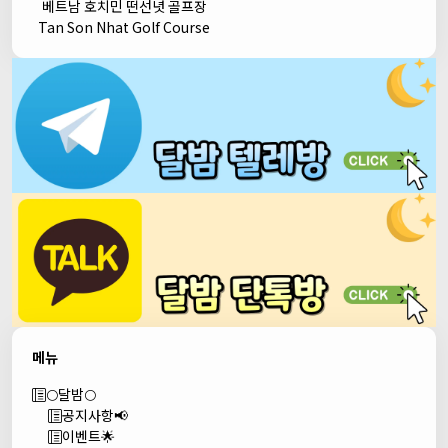
베트남 호치민 떤선녓 골프장
Tan Son Nhat Golf Course
메뉴
🌕달밤🌕
공지사항📢
이벤트🌟