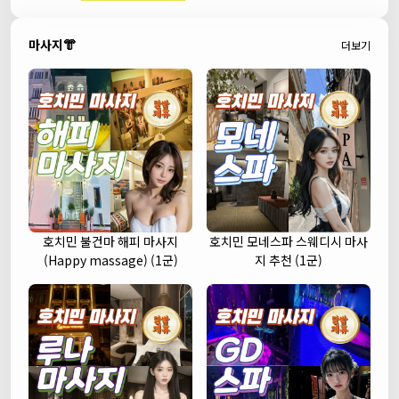
마사지👘
더보기
호치민 불건마 해피 마사지
호치민 모네스파 스웨디시 마사
(Happy massage) (1군)
지 추천 (1군)