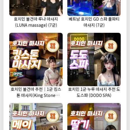
호치민 불건마 루나 마사지
베트남 호치민 GD 스파 풀파티
(LUNA massage) (7군)
마사지 (7군)
호치민 불건마 추천｜1군 킹스
호치민 1군 누루 마사지 추천 도
톤 마사지(King Stone
도스파 (DODO SPA)
massage)