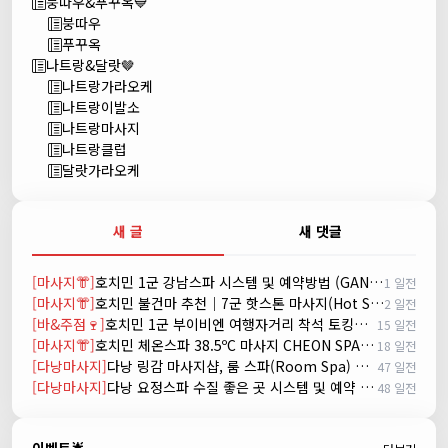
붕따우&푸꾸옥💙
붕따우
푸꾸옥
나트랑&달랏🤎
나트랑가라오케
나트랑이발소
나트랑마사지
나트랑클럽
달랏가라오케
새 글
새 댓글
[마사지👘]
호치민 1군 강남스파 시스템 및 예약방법 (GANGNAM SPA)
1 일전
[마사지👘]
호치민 불건마 추천｜7군 핫스톤 마사지(Hot Stone massage)
2 일전
[바&주점🍷]
호치민 1군 부이비엔 여행자거리 착석 토킹바 놀이터 (NORITER LOUNGE)
15 일전
[마사지👘]
호치민 체온스파 38.5ºC 마사지 CHEON SPA Massage
18 일전
[다낭마사지]
다낭 링감 마사지샵, 룸 스파(Room Spa) 예약
47 일전
[다낭마사지]
다낭 요정스파 수질 좋은 곳 시스템 및 예약 방법
48 일전