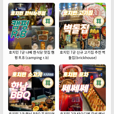
호치민 7군 냐베 한식당 맛집 캠
호치민 7군 신규 고기집 추천 벽
핑 R.B (camping r.b)
돌집(brickhouse)
호치민 1군 한남 BBQ 프리미엄
호치민 2군 타오디엔 감성 옛날