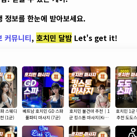
 정보를 한눈에 받아보세요.
보 커뮤니티
,
호치민 달밤
Let's get it!
파 스웨디
베트남 호치민 GD 스파
호치민 불건마 추천｜1
호치민 1군
천 (1군)
풀파티 마사지 (7군)
군 킹스톤 마사지(King
추천 도도스
Stone massage)
SP