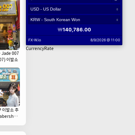
CurrencyRate
Jade 007
07) 이발소
P 이발소 추
1군)