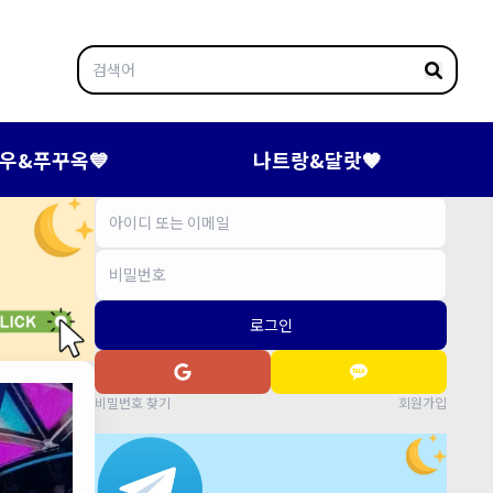
우&푸꾸옥💙
나트랑&달랏🤎
로그인
비밀번호 찾기
회원가입