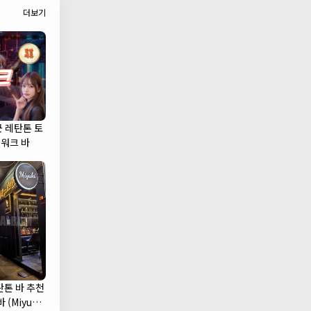
더보기
군 레탄톤 토
캣워크 바
탄톤 바 추천
 (Miyuki