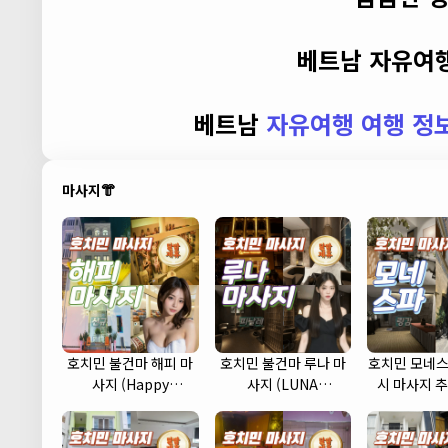
베트남 자유여행
베트남
자유여행 여행 정
마사지👘
호치민 불건마 해피 마
호치민 불건마 루나 마
호치민 모네스
사지 (Happy
사지 (LUNA
시 마사지 추
massage) (1군)
massage) (7군)