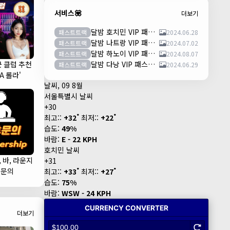
서비스💟
더보기
달밤 호치민 VIP 패스트트랙 이용안내 (떤션넛공항)
패스트트랙
2024.06.28
달밤 나트랑 VIP 패스트트랙 이용안내 (깜란공항)
패스트트랙
2024.07.02
달밤 하노이 VIP 패스트트랙 이용안내 (노이바이공항)
패스트트랙
2024.08.07
군 클럽 추천
달밤 다낭 VIP 패스트트랙 이용안내 (다낭국제공항)
패스트트랙
2024.06.29
LA 롤라'
날씨, 09 8월
서울특별시 날씨
+
30
°
°
최고::
+
32
최저::
+
22
습도:
49%
바람:
E - 22 KPH
호치민 날씨
, 바, 라운지
+
31
°
°
휴문의
최고::
+
33
최저::
+
27
습도:
75%
바람:
WSW - 24 KPH
더보기