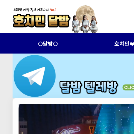
🌕달밤🌕
호치민❤