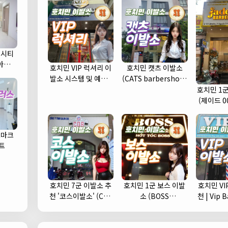
 시티
) 아파트
호치민 VIP 럭셔리 이
호치민 캣츠 이발소
발소 시스템 및 예약 |
(CATS barbershop)
1인 1실 추천 (1군)
| 푸미흥 바버샵 (7군)
호치민 1군 
(제이드 0
드마크
트
호치민 7군 이발소 추
호치민 1군 보스 이발
호치민 VI
천 '코스이발소' (COS
소 (BOSS
천 | Vip Babershop
이발소)
barbershop) 추천
(
및 예약안내