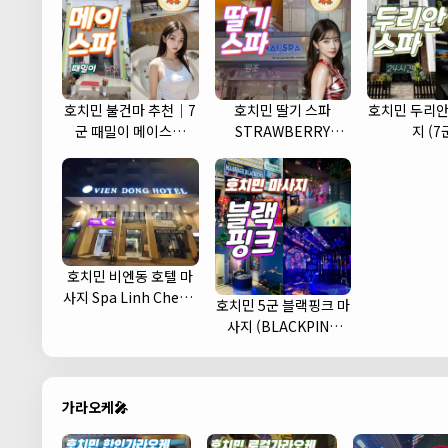
호치민 불건마 추천｜7
호치민 딸기 스파
호치민 두리안
군 때밀이 메이스파
STRAWBERRY
지 (7
(May spa)
MASSAGE
호치민 비엔동 호텔 마
사지 Spa Linh Cherry
호치민 5군 블랙핑크 마
(1군)
사지 (BLACKPINK
MASSAGE)
가라오케🎤