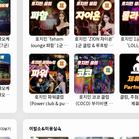
라오케
호치민 'faham
호치민 'ZION 자이온'
호치민 1
(7군)
lounge 파함' 1군 클
1군 클럽 & 루프탑 스
'LOL
럽 추천
카이 라운지 바 추천
라오케
가라오케
호치민 파워클럽
호치민 코코 클럽
클럽, 주점
 예약)
(Power club & pub)
(COCO) 부이비엔 여
제
헌팅하기 좋은 클럽 추
행자거리 클럽 추천 (1
천 (1군)
군)
이발소&미용실🪒
더보기