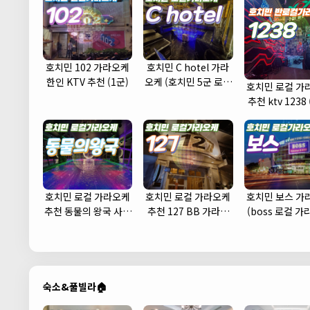
호치민 102 가라오케
호치민 C hotel 가라
한인 KTV 추천 (1군)
오케 (호치민 5군 로컬
호치민 로컬 가
가라오케 KTV 추천 주
추천 ktv 1238 
대 예약)
호치민 로컬 가라오케
호치민 로컬 가라오케
호치민 보스 가
추천 동물의 왕국 사우
추천 127 BB 가라오
(boss 로컬 
나 노래방
케 (1군)
KTV 추천 주대
숙소&풀빌라🏠