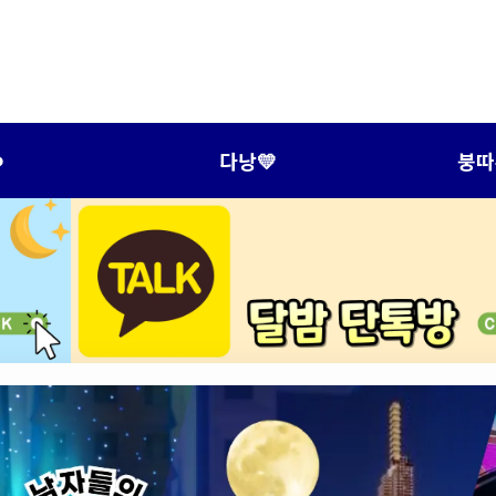
️
다낭💛
붕따