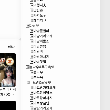
여행지🗼
맛집🍜
카지노🔸
패키지📍
다낭💛
다낭풀빌라
다낭가라오케
다낭이발소
다낭클럽
더보기
다낭바
다낭마사지
다낭맛집
붕따우&푸꾸옥💙
붕따우
푸꾸옥
나트랑&달랏🤎
나트랑가라오케
 누루 마사지
나트랑이발소
파 (DODO
나트랑마사지
A)
나트랑클럽
달랏가라오케