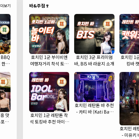
바&주점🍷
더보기
 BBQ
호치민 1군 부이비엔
호치민 3군 프리미엄
호치민 1
 한우
여행자거리 착석 토킹
바, BIS 바 라운지 소개
킹바 
바 놀이터 (NORITER
LOUNGE)
호치민 레탄톤 바 추천
- 카티 바 (Kati Bar)
흥 맛
호치민 1군 레탄톤 착
(1군)
수포차
석 토킹바 추천 아이돌
cha)
바 (IDOL Bar)
호치민 레
- 미유키 바