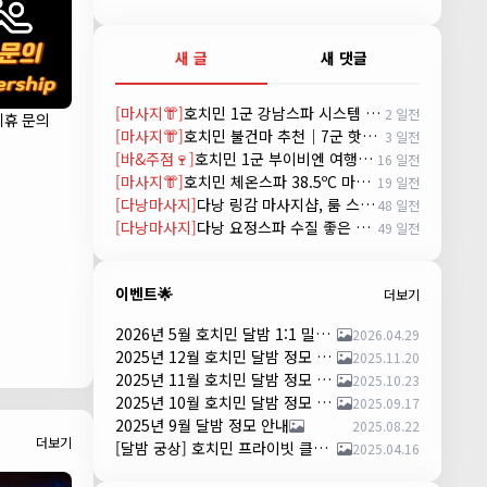
새 글
새 댓글
[마사지👘]
호치민 1군 강남스파 시스템 및 예약방법 (GANGNAM SPA)
2 일전
제휴 문의
[마사지👘]
호치민 불건마 추천｜7군 핫스톤 마사지(Hot Stone massage)
3 일전
[바&주점🍷]
호치민 1군 부이비엔 여행자거리 착석 토킹바 놀이터 (NORITER LOUNGE)
16 일전
[마사지👘]
호치민 체온스파 38.5ºC 마사지 CHEON SPA Massage
19 일전
[다낭마사지]
다낭 링감 마사지샵, 룸 스파(Room Spa) 예약
48 일전
[다낭마사지]
다낭 요정스파 수질 좋은 곳 시스템 및 예약 방법
49 일전
이벤트🌟
더보기
2026년 5월 호치민 달밤 1:1 밀착 댄서 파티 안내
2026.04.29
2025년 12월 호치민 달밤 정모 안내
2025.11.20
2025년 11월 호치민 달밤 정모 안내
2025.10.23
2025년 10월 호치민 달밤 정모 안내
2025.09.17
2025년 9월 달밤 정모 안내
2025.08.22
더보기
[달밤 궁상] 호치민 프라이빗 클럽 댄스 파티 – 하루 한 팀만!
2025.04.16