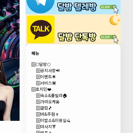
메뉴
🌕달밤🌕
공지사항📢
이벤트🌟
서비스💟
호치민❤️
숙소&풀빌라🏠
가라오케🎤
클럽🎵
바&주점🍷
이발소&미용실🪒
마사지👘
골프⛳