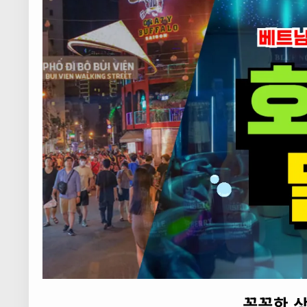
꼼꼼한 상