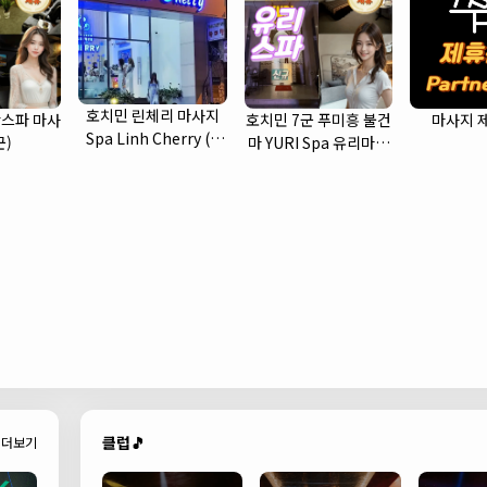
호치민 린체리 마사지
스파 마사
호치민 7군 푸미흥 불건
마사지 
Spa Linh Cherry (1
군)
마 YURI Spa 유리마사
군)
지 소개
클럽🎵
더보기