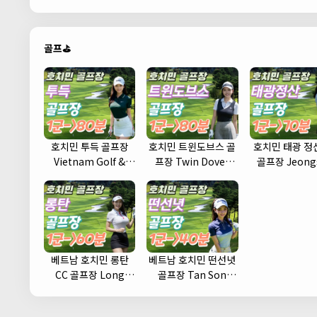
골프⛳
호치민 투득 골프장
호치민 트윈도브스 골
호치민 태광 정산
Vietnam Golf &
프장 Twin Doves
골프장 Jeong
Country Club
Golf Club
Country Cl
베트남 호치민 롱탄
베트남 호치민 떤선녓
CC 골프장 Long
골프장 Tan Son
Thanh Golf Club
Nhat Golf Course