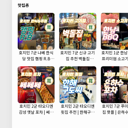
맛집🍜
호치민 7군 냐베 한식
호치민 7군 신규 고기
호치민 1군 한남
당 맛집 캠핑 R.B
집 추천 벽돌집
프리미엄 소고기
(camping r.b)
(brickhouse)
식당
호치민 2군 타오디엔
호치민 2군 타오디엔
호치민 7군 푸미
감성 옛날 포차 | 쎄쎄
횟집 추천 | 한해구도
집 핫플 | 은하
쎄 포차 (CCC Korean
씨 (Hanhae)
(Eunhasu Po
Street Pub)