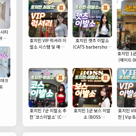
 시티
) 아파트
호치민 VIP 럭셔리 이
호치민 캣츠 이발소
발소 시스템 및 예약 |
(CATS barbershop)
1인 1실 추천 (1군)
| 푸미흥 바버샵 (7군)
호치민 1군 
(제이드 0
드마크
트
호치민 7군 이발소 추
호치민 1군 보스 이발
호치민 VI
천 '코스이발소' (COS
소 (BOSS
천 | Vip Babershop
이발소)
barbershop) 추천
(
및 예약안내