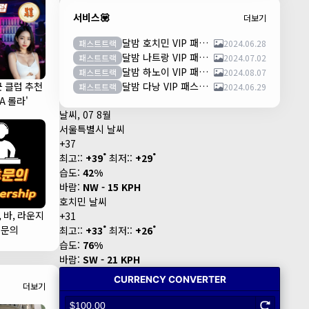
서비스💟
더보기
달밤 호치민 VIP 패스트트랙 이용안내 (떤션넛공항)
패스트트랙
2024.06.28
달밤 나트랑 VIP 패스트트랙 이용안내 (깜란공항)
패스트트랙
2024.07.02
달밤 하노이 VIP 패스트트랙 이용안내 (노이바이공항)
패스트트랙
2024.08.07
군 클럽 추천
달밤 다낭 VIP 패스트트랙 이용안내 (다낭국제공항)
패스트트랙
2024.06.29
LA 롤라'
날씨, 07 8월
서울특별시 날씨
+
37
°
°
최고::
+
39
최저::
+
29
습도:
42%
바람:
NW - 15 KPH
호치민 날씨
, 바, 라운지
+
31
°
°
휴문의
최고::
+
33
최저::
+
26
습도:
76%
바람:
SW - 21 KPH
더보기