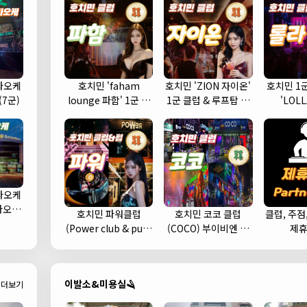
라오케
호치민 'faham
호치민 'ZION 자이온'
호치민 1
(7군)
lounge 파함' 1군 클
1군 클럽 & 루프탑 스
'LOL
럽 추천
카이 라운지 바 추천
라오케
가라오케
호치민 파워클럽
호치민 코코 클럽
클럽, 주점
 예약)
(Power club & pub)
(COCO) 부이비엔 여
제
헌팅하기 좋은 클럽 추
행자거리 클럽 추천 (1
천 (1군)
군)
이발소&미용실🪒
더보기