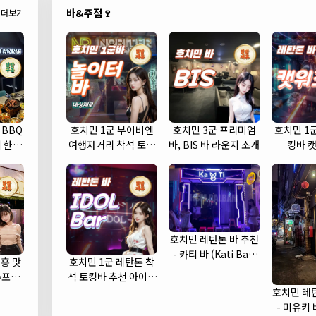
바&주점🍷
더보기
 BBQ
호치민 1군 부이비엔
호치민 3군 프리미엄
호치민 1
 한우
여행자거리 착석 토킹
바, BIS 바 라운지 소개
킹바 
바 놀이터 (NORITER
LOUNGE)
호치민 레탄톤 바 추천
- 카티 바 (Kati Bar)
흥 맛
호치민 1군 레탄톤 착
(1군)
수포차
석 토킹바 추천 아이돌
cha)
바 (IDOL Bar)
호치민 레
- 미유키 바