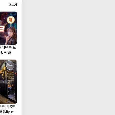
더보기
군 레탄톤 토
캣워크 바
탄톤 바 추천
 (Miyuki