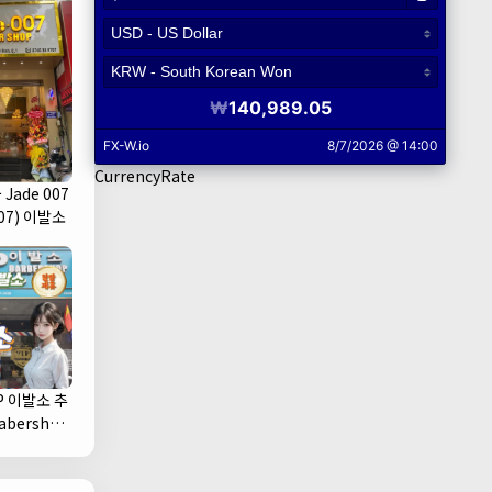
CurrencyRate
Jade 007
07) 이발소
P 이발소 추
1군)