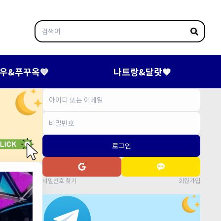
우&푸꾸옥💙
나트랑&달랏🤎
로그인
비밀번호 찾기
회원가입