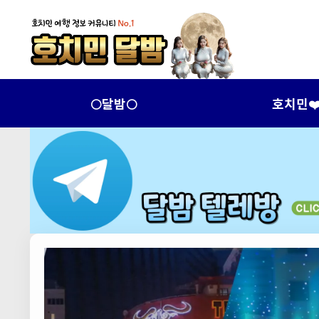
🌕달밤🌕
호치민❤