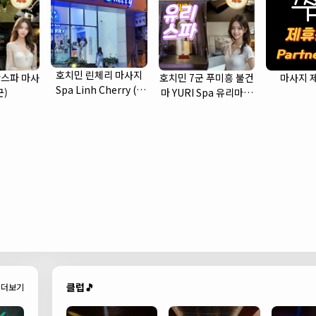
호치민 린체리 마사지
스파 마사
호치민 7군 푸미흥 불건
마사지 
Spa Linh Cherry (1
군)
마 YURI Spa 유리마사
군)
지 소개
클럽🎵
더보기