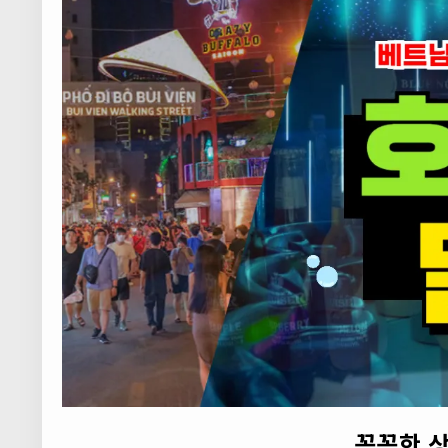
꼼꼼한 상