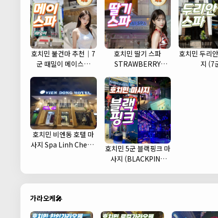
호치민 불건마 추천｜7
호치민 딸기 스파
호치민 두리안
군 때밀이 메이스파
STRAWBERRY
지 (7
(May spa)
MASSAGE
호치민 비엔동 호텔 마
사지 Spa Linh Cherry
호치민 5군 블랙핑크 마
(1군)
사지 (BLACKPINK
MASSAGE)
가라오케🎤