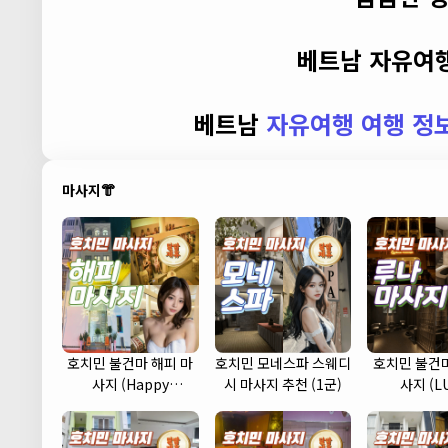
베트남 자유여행
베트남
자유여행 여행 정
마사지👘
호치민 불건마 해피 마
호치민 모네스파 스웨디
호치민 불건마
사지 (Happy
시 마사지 추천 (1군)
사지 (L
massage) (1군)
massage)