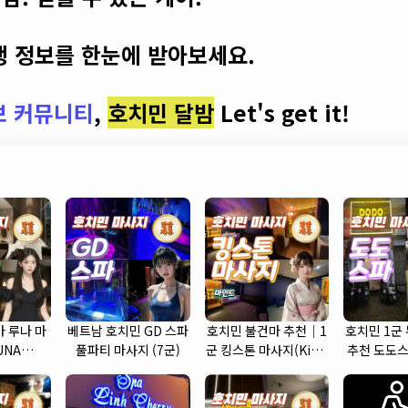
 정보를 한눈에 받아보세요.
보 커뮤니티
,
호치민 달밤
Let's get it!
 루나 마
베트남 호치민 GD 스파
호치민 불건마 추천｜1
호치민 1군
UNA
풀파티 마사지 (7군)
군 킹스톤 마사지(King
추천 도도스
 (7군)
Stone massage)
SP