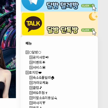
메뉴
🌕달밤🌕
공지사항📢
이벤트🌟
서비스💟
호치민❤️
숙소&풀빌라🏠
가라오케🎤
클럽🎵
바&주점🍷
이발소&미용실🪒
마사지👘
골프⛳