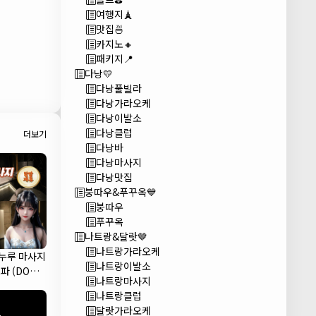
여행지🗼
맛집🍜
카지노🔸
패키지📍
다낭💛
다낭풀빌라
다낭가라오케
다낭이발소
다낭클럽
더보기
다낭바
다낭마사지
다낭맛집
붕따우&푸꾸옥💙
붕따우
푸꾸옥
나트랑&달랏🤎
나트랑가라오케
 누루 마사지
나트랑이발소
파 (DODO
나트랑마사지
A)
나트랑클럽
달랏가라오케