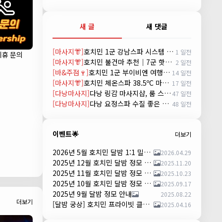
새 글
새 댓글
[마사지👘]
호치민 1군 강남스파 시스템 및 예약방법 (GANGNAM SPA)
1 일전
제휴 문의
[마사지👘]
호치민 불건마 추천｜7군 핫스톤 마사지(Hot Stone massage)
2 일전
[바&주점🍷]
호치민 1군 부이비엔 여행자거리 착석 토킹바 놀이터 (NORITER LOUNGE)
14 일전
[마사지👘]
호치민 체온스파 38.5ºC 마사지 CHEON SPA Massage
17 일전
[다낭마사지]
다낭 링감 마사지샵, 룸 스파(Room Spa) 예약
47 일전
[다낭마사지]
다낭 요정스파 수질 좋은 곳 시스템 및 예약 방법
48 일전
이벤트🌟
더보기
2026년 5월 호치민 달밤 1:1 밀착 댄서 파티 안내
2026.04.29
2025년 12월 호치민 달밤 정모 안내
2025.11.20
2025년 11월 호치민 달밤 정모 안내
2025.10.23
2025년 10월 호치민 달밤 정모 안내
2025.09.17
2025년 9월 달밤 정모 안내
2025.08.22
더보기
[달밤 궁상] 호치민 프라이빗 클럽 댄스 파티 – 하루 한 팀만!
2025.04.16