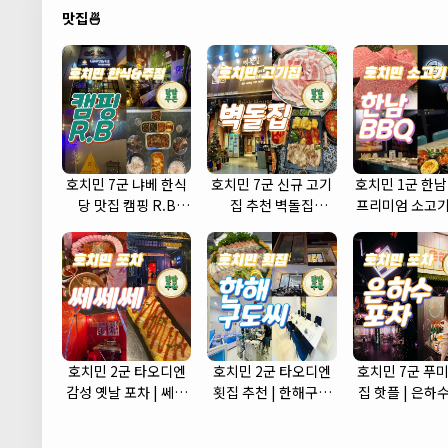
맛집🍜
호치민 7군 냐베 한식
호치민 7군 신규 고기
호치민 1군 한남
당 맛집 캠핑 R.B
집 추천 벽돌집
프리미엄 소고기
(camping r.b)
(brickhouse)
식당
호치민 2군 타오디엔
호치민 2군 타오디엔
호치민 7군 푸미
감성 옛날 포차 | 쎄쎄
횟집 추천 | 한해구도
집 핫플 | 은하
쎄 포차 (CCC Korean
씨 (Hanhae)
(Eunhasu Po
Street Pub)