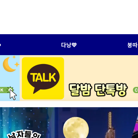
️
다낭💛
붕따