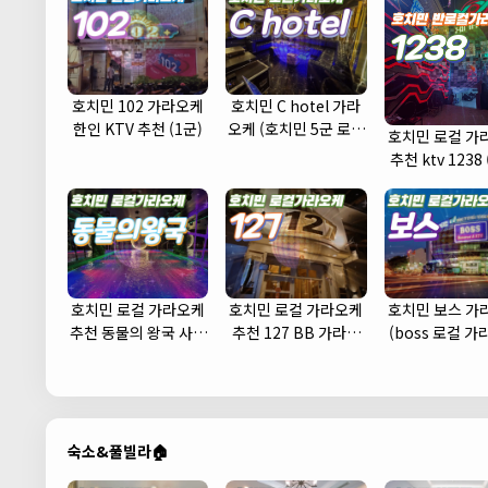
호치민 102 가라오케
호치민 C hotel 가라
한인 KTV 추천 (1군)
오케 (호치민 5군 로컬
호치민 로컬 가
가라오케 KTV 추천 주
추천 ktv 1238 
대 예약)
호치민 로컬 가라오케
호치민 로컬 가라오케
호치민 보스 가
추천 동물의 왕국 사우
추천 127 BB 가라오
(boss 로컬 
나 노래방
케 (1군)
KTV 추천 주대
숙소&풀빌라🏠