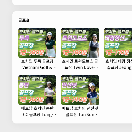
골프⛳
호치민 투득 골프장
호치민 트윈도브스 골
호치민 태광 정산
Vietnam Golf &
프장 Twin Doves
골프장 Jeong
Country Club
Golf Club
Country Cl
베트남 호치민 롱탄
베트남 호치민 떤선녓
CC 골프장 Long
골프장 Tan Son
Thanh Golf Club
Nhat Golf Course