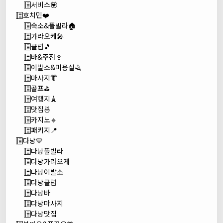
서비스💟
호치민❤️
숙소&풀빌라🏠
가라오케🎤
클럽🎵
바&주점🍷
이발소&미용실🪒
마사지👘
골프⛳
여행지🗼
맛집🍜
카지노🔸
패키지📍
다낭💛
다낭풀빌라
다낭가라오케
다낭이발소
다낭클럽
다낭바
다낭마사지
다낭맛집