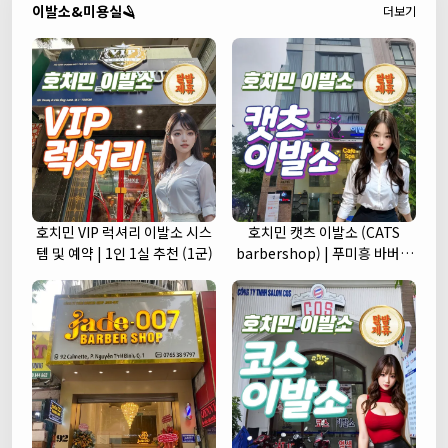
이발소&미용실🪒
더보기
호치민 VIP 럭셔리 이발소 시스
호치민 캣츠 이발소 (CATS
템 및 예약 | 1인 1실 추천 (1군)
barbershop) | 푸미흥 바버샵
(7군)