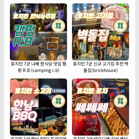
호치민 7군 냐베 한식당 맛집 캠
호치민 7군 신규 고기집 추천 벽
핑 R.B (camping r.b)
돌집(brickhouse)
호치민 1군 한남 BBQ 프리미엄
호치민 2군 타오디엔 감성 옛날