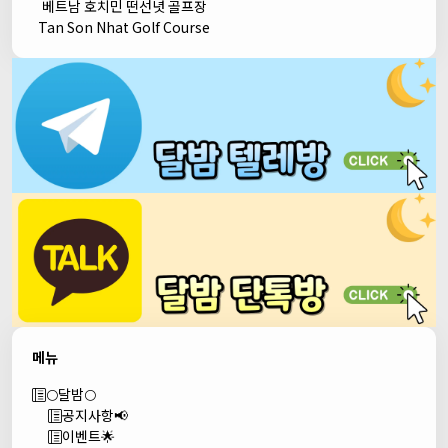
베트남 호치민 떤선녓 골프장
Tan Son Nhat Golf Course
메뉴
🌕달밤🌕
공지사항📢
이벤트🌟