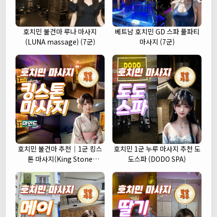
호치민 불건마 루나 마사지
베트남 호치민 GD 스파 풀파티
(LUNA massage) (7군)
마사지 (7군)
호치민 불건마 추천｜1군 킹스
호치민 1군 누루 마사지 추천 도
톤 마사지(King Stone
도스파 (DODO SPA)
massage)