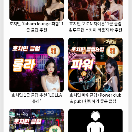
호치민 'faham lounge 파함' 1
호치민 'ZION 자이온' 1군 클럽
군 클럽 추천
& 루프탑 스카이 라운지 바 추천
호치민 1군 클럽 추천 'LOLLA
호치민 파워클럽 (Power club
롤라'
& pub) 헌팅하기 좋은 클럽 추
천 (1군)