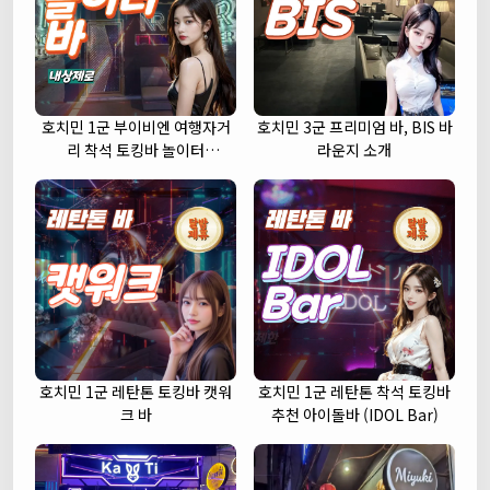
호치민 1군 부이비엔 여행자거
호치민 3군 프리미엄 바, BIS 바
리 착석 토킹바 놀이터
라운지 소개
(NORITER LOUNGE)
호치민 1군 레탄톤 토킹바 캣워
호치민 1군 레탄톤 착석 토킹바
크 바
추천 아이돌바 (IDOL Bar)