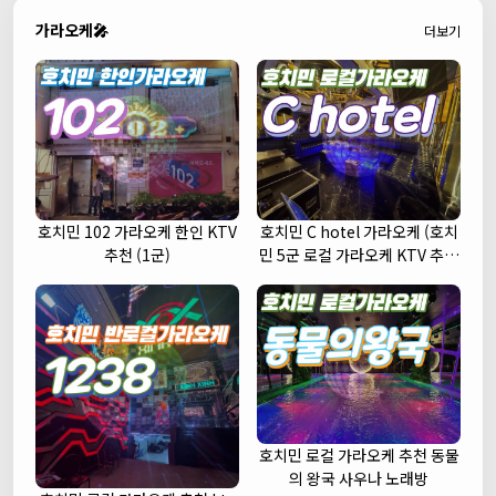
가라오케🎤
더보기
호치민 102 가라오케 한인 KTV
호치민 C hotel 가라오케 (호치
추천 (1군)
민 5군 로컬 가라오케 KTV 추천
주대 예약)
호치민 로컬 가라오케 추천 동물
의 왕국 사우나 노래방