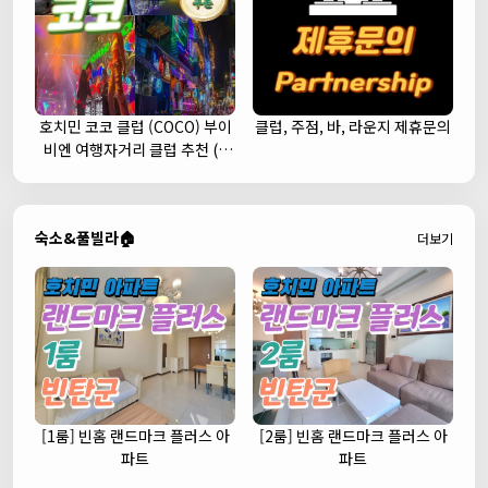
호치민 코코 클럽 (COCO) 부이
클럽, 주점, 바, 라운지 제휴문의
비엔 여행자거리 클럽 추천 (1
군)
숙소&풀빌라🏠
더보기
[1룸] 빈홈 랜드마크 플러스 아
[2룸] 빈홈 랜드마크 플러스 아
파트
파트