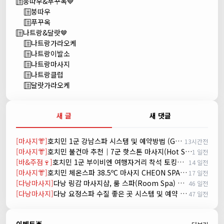
붕따우&푸꾸옥💙
붕따우
푸꾸옥
나트랑&달랏🤎
나트랑가라오케
나트랑이발소
나트랑마사지
나트랑클럽
달랏가라오케
새 글
새 댓글
[마사지👘]
호치민 1군 강남스파 시스템 및 예약방법 (GANGNAM SPA)
13시간전
[마사지👘]
호치민 불건마 추천｜7군 핫스톤 마사지(Hot Stone massage)
1 일전
[바&주점🍷]
호치민 1군 부이비엔 여행자거리 착석 토킹바 놀이터 (NORITER LOUNGE)
14 일전
[마사지👘]
호치민 체온스파 38.5ºC 마사지 CHEON SPA Massage
17 일전
[다낭마사지]
다낭 링감 마사지샵, 룸 스파(Room Spa) 예약
46 일전
[다낭마사지]
다낭 요정스파 수질 좋은 곳 시스템 및 예약 방법
47 일전