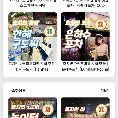
소고기 한우 식당
포차 | 쎄쎄쎄 포차 (CCC
Korean Street Pub)
호치민 2군 타오디엔 횟집 추천 |
호치민 7군 푸미흥 맛집 핫플 |
한해구도씨 (Hanhae)
은하수포차 (Eunhasu Pocha)
바&주점🍷
더보기