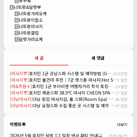
푸꾸옥
나트랑&달랏🤎
나트랑가라오케
나트랑이발소
나트랑마사지
나트랑클럽
달랏가라오케
새 글
새 댓글
[마사지👘]
호치민 1군 강남스파 시스템 및 예약방법 (GANGNAM SPA)
15시간전
[마사지👘]
호치민 불건마 추천｜7군 핫스톤 마사지(Hot Stone massage)
1 일전
[바&주점🍷]
호치민 1군 부이비엔 여행자거리 착석 토킹바 놀이터 (NORITER LOUNGE)
14 일전
[마사지👘]
호치민 체온스파 38.5ºC 마사지 CHEON SPA Massage
17 일전
[다낭마사지]
다낭 링감 마사지샵, 룸 스파(Room Spa) 예약
46 일전
[다낭마사지]
다낭 요정스파 수질 좋은 곳 시스템 및 예약 방법
47 일전
이벤트🌟
더보기
2026년 5월 호치민 달밤 1:1 밀착 댄서 파티 안내
2026.04.29