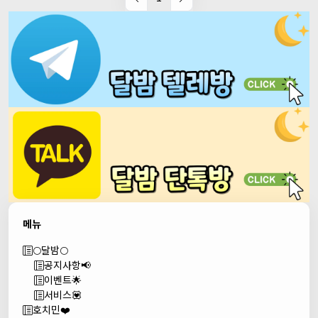
메뉴
🌕달밤🌕
공지사항📢
이벤트🌟
서비스💟
호치민❤️