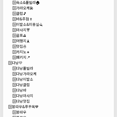
숙소&풀빌라🏠
가라오케🎤
클럽🎵
바&주점🍷
이발소&미용실🪒
마사지👘
골프⛳
여행지🗼
맛집🍜
카지노🔸
패키지📍
다낭💛
다낭풀빌라
다낭가라오케
다낭이발소
다낭클럽
다낭바
다낭마사지
다낭맛집
붕따우&푸꾸옥💙
붕따우