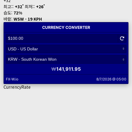
+
32
°
°
최고::
+
32
최저::
+
26
습도:
72%
바람:
WSW - 19 KPH
CurrencyRate