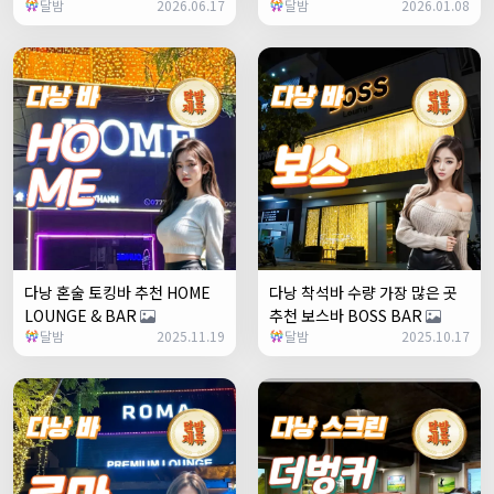
달밤
2026.06.17
달밤
2026.01.08
다낭 혼술 토킹바 추천 HOME
다낭 착석바 수량 가장 많은 곳
LOUNGE & BAR
추천 보스바 BOSS BAR
달밤
2025.11.19
달밤
2025.10.17