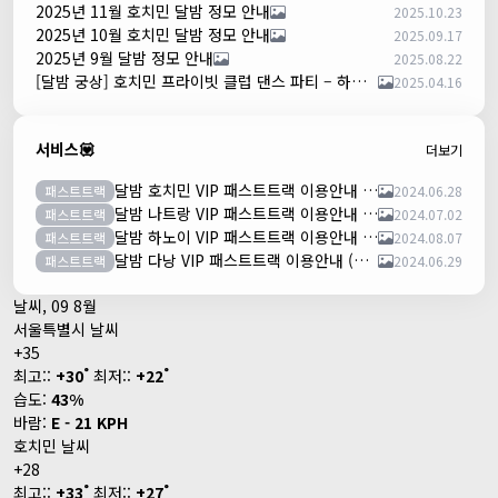
2025년 11월 호치민 달밤 정모 안내
2025.10.23
2025년 10월 호치민 달밤 정모 안내
2025.09.17
2025년 9월 달밤 정모 안내
2025.08.22
[달밤 궁상] 호치민 프라이빗 클럽 댄스 파티 – 하루 한 팀만!
2025.04.16
서비스💟
더보기
달밤 호치민 VIP 패스트트랙 이용안내 (떤션넛공항)
패스트트랙
2024.06.28
달밤 나트랑 VIP 패스트트랙 이용안내 (깜란공항)
패스트트랙
2024.07.02
달밤 하노이 VIP 패스트트랙 이용안내 (노이바이공항)
패스트트랙
2024.08.07
달밤 다낭 VIP 패스트트랙 이용안내 (다낭국제공항)
패스트트랙
2024.06.29
날씨, 09 8월
서울특별시 날씨
+
35
°
°
최고::
+
30
최저::
+
22
습도:
43%
바람:
E - 21 KPH
호치민 날씨
+
28
°
°
최고::
+
33
최저::
+
27