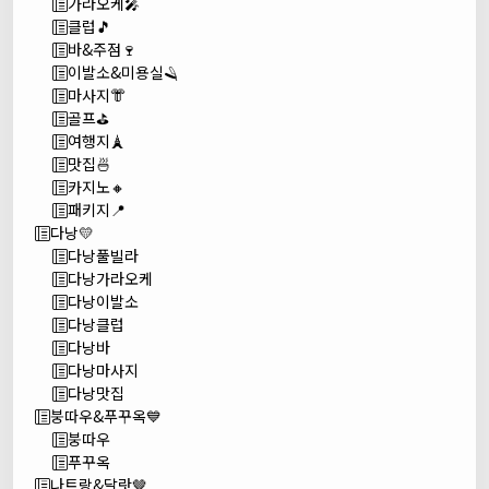
가라오케🎤
클럽🎵
바&주점🍷
이발소&미용실🪒
마사지👘
골프⛳
여행지🗼
맛집🍜
카지노🔸
패키지📍
다낭💛
다낭풀빌라
다낭가라오케
다낭이발소
다낭클럽
다낭바
다낭마사지
다낭맛집
붕따우&푸꾸옥💙
붕따우
푸꾸옥
나트랑&달랏🤎