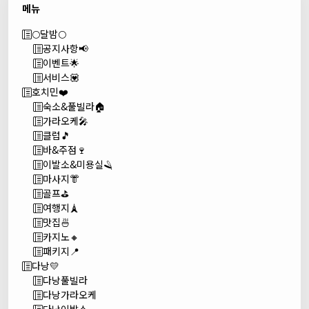
메뉴
🌕달밤🌕
공지사항📢
이벤트🌟
서비스💟
호치민❤️
숙소&풀빌라🏠
가라오케🎤
클럽🎵
바&주점🍷
이발소&미용실🪒
마사지👘
골프⛳
여행지🗼
맛집🍜
카지노🔸
패키지📍
다낭💛
다낭풀빌라
다낭가라오케