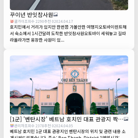
꾸이년 반잇참사원
쿨가이
조회수 2290
추천 0
2024.04.17
호치민에서 거리가 있지만 한번쯤 가볼만한 여행지오토바이렌트해
서 숙소에서 1시간달려 도착한 반잇참사원오토바이 세워놓고 길따
라올라가면 웅장한 사원이 있...
[1군] '벤탄시장' 베트남 호치민 대표 관광지 짝퉁 시장
관리자
조회수 2378
추천 0
2024.04.05
베트남 호치민 1군 대표 관광지인 벤탄시장의 위치 및 관련 내용 소
개시켜드리겠습니다. 주소: Ben Thanh, District 1영업시간: