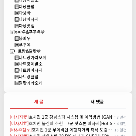
다낭이발소
다낭클럽
다낭바
다낭마사지
다낭맛집
붕따우&푸꾸옥💙
붕따우
푸꾸옥
나트랑&달랏🤎
나트랑가라오케
나트랑이발소
나트랑마사지
나트랑클럽
달랏가라오케
새 글
새 댓글
[마사지👘]
호치민 1군 강남스파 시스템 및 예약방법 (GANGNAM SPA)
3 일전
[마사지👘]
호치민 불건마 추천｜7군 핫스톤 마사지(Hot Stone massage)
4 일전
[바&주점🍷]
호치민 1군 부이비엔 여행자거리 착석 토킹바 놀이터 (NORITER LOUNGE)
16 일전