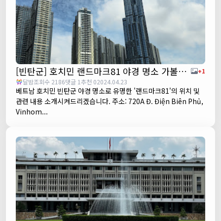
[빈탄군] 호치민 랜드마크81 야경 명소 가볼만한 곳 추천
+1
달밤
조회수 2186
댓글 1
추천 0
2024.04.23
베트남 호치민 빈탄군 야경 명소로 유명한 '랜드마크81'의 위치 및
관련 내용 소개시켜드리겠습니다. 주소: 720A Đ. Điện Biên Phủ,
Vinhom...