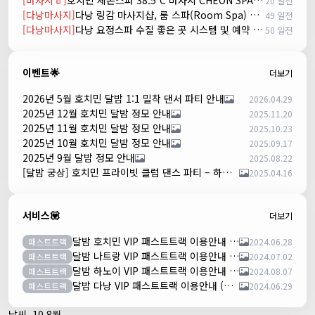
[마사지👘]
호치민 체온스파 38.5ºC 마사지 CHEON SPA Massage
20 일전
[다낭마사지]
다낭 링감 마사지샵, 룸 스파(Room Spa) 예약
49 일전
[다낭마사지]
다낭 요정스파 수질 좋은 곳 시스템 및 예약 방법
50 일전
이벤트🌟
더보기
2026년 5월 호치민 달밤 1:1 밀착 댄서 파티 안내
2026.04.29
2025년 12월 호치민 달밤 정모 안내
2025.11.20
2025년 11월 호치민 달밤 정모 안내
2025.10.23
2025년 10월 호치민 달밤 정모 안내
2025.09.17
2025년 9월 달밤 정모 안내
2025.08.22
[달밤 궁상] 호치민 프라이빗 클럽 댄스 파티 – 하루 한 팀만!
2025.04.16
서비스💟
더보기
달밤 호치민 VIP 패스트트랙 이용안내 (떤션넛공항)
패스트트랙
2024.06.28
달밤 나트랑 VIP 패스트트랙 이용안내 (깜란공항)
패스트트랙
2024.07.02
달밤 하노이 VIP 패스트트랙 이용안내 (노이바이공항)
패스트트랙
2024.08.07
달밤 다낭 VIP 패스트트랙 이용안내 (다낭국제공항)
패스트트랙
2024.06.29
날씨, 10 8월