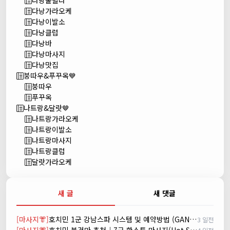
다낭풀빌라
다낭가라오케
다낭이발소
다낭클럽
다낭바
다낭마사지
다낭맛집
붕따우&푸꾸옥💙
붕따우
푸꾸옥
나트랑&달랏🤎
나트랑가라오케
나트랑이발소
나트랑마사지
나트랑클럽
달랏가라오케
새 글
새 댓글
[마사지👘]
호치민 1군 강남스파 시스템 및 예약방법 (GANGNAM SPA)
3 일전