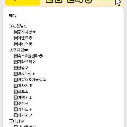
메뉴
🌕달밤🌕
공지사항📢
이벤트🌟
서비스💟
호치민❤️
숙소&풀빌라🏠
가라오케🎤
클럽🎵
바&주점🍷
이발소&미용실🪒
마사지👘
골프⛳
여행지🗼
맛집🍜
카지노🔸
패키지📍
다낭💛