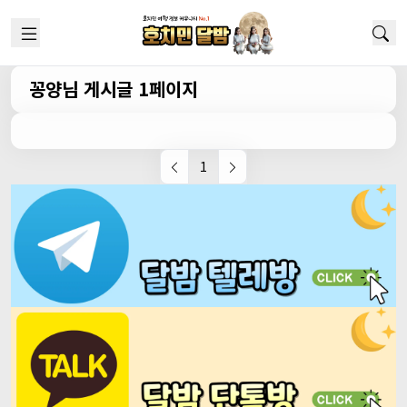
꽁양님 게시글 1페이지
1