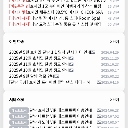
[마사지👘]
호치민 불건마 추천｜7군 핫스톤 마사지(Hot Stone massage)
4 일전
[바&주점🍷]
호치민 1군 부이비엔 여행자거리 착석 토킹바 놀이터 (NORITER LOUNGE)
16 일전
[마사지👘]
호치민 체온스파 38.5ºC 마사지 CHEON SPA Massage
19 일전
[다낭마사지]
다낭 링감 마사지샵, 룸 스파(Room Spa) 예약
48 일전
[다낭마사지]
다낭 요정스파 수질 좋은 곳 시스템 및 예약 방법
50 일전
이벤트🌟
더보기
2026년 5월 호치민 달밤 1:1 밀착 댄서 파티 안내
2026.04.29
2025년 12월 호치민 달밤 정모 안내
2025.11.20
2025년 11월 호치민 달밤 정모 안내
2025.10.23
2025년 10월 호치민 달밤 정모 안내
2025.09.17
2025년 9월 달밤 정모 안내
2025.08.22
[달밤 궁상] 호치민 프라이빗 클럽 댄스 파티 – 하루 한 팀만!
2025.04.16
서비스💟
더보기
달밤 호치민 VIP 패스트트랙 이용안내 (떤션넛공항)
패스트트랙
2024.06.28
달밤 나트랑 VIP 패스트트랙 이용안내 (깜란공항)
패스트트랙
2024.07.02
달밤 하노이 VIP 패스트트랙 이용안내 (노이바이공항)
패스트트랙
2024.08.07