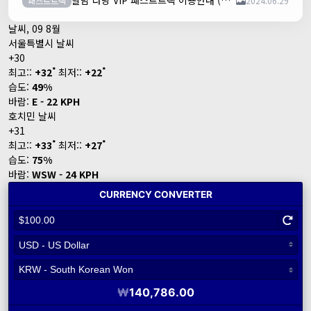
달밤 다낭 VIP 패스트트랙 이용안내 (다낭국제공항)
패스트트랙
2024.06.29
날씨, 09 8월
서울특별시 날씨
+
30
°
°
최고::
+
32
최저::
+
22
습도:
49%
바람:
E - 22 KPH
호치민 날씨
+
31
°
°
최고::
+
33
최저::
+
27
습도:
75%
바람:
WSW - 24 KPH