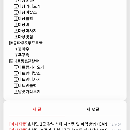
다낭풀빌라
다낭가라오케
다낭이발소
다낭클럽
다낭바
다낭마사지
다낭맛집
붕따우&푸꾸옥💙
붕따우
푸꾸옥
나트랑&달랏🤎
나트랑가라오케
나트랑이발소
나트랑마사지
나트랑클럽
달랏가라오케
새 글
새 댓글
[마사지👘]
호치민 1군 강남스파 시스템 및 예약방법 (GANGNAM SPA)
2 일전