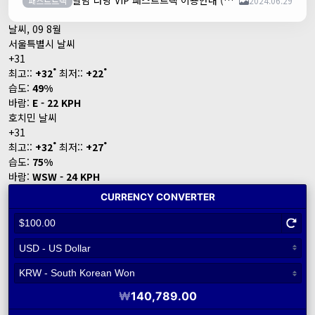
달밤 다낭 VIP 패스트트랙 이용안내 (다낭국제공항)
패스트트랙
2024.06.29
날씨, 09 8월
서울특별시 날씨
+
31
°
°
최고::
+
32
최저::
+
22
습도:
49%
바람:
E - 22 KPH
호치민 날씨
+
31
°
°
최고::
+
32
최저::
+
27
습도:
75%
바람:
WSW - 24 KPH