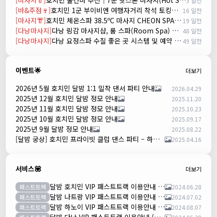
[마사지👘]
호치민 불건마 추천｜7군 핫스톤 마사지(Hot Stone massage)
3 일전
[바&주점🍷]
호치민 1군 부이비엔 여행자거리 착석 토킹바 놀이터 (NORITER LOUNGE)
16 일전
[마사지👘]
호치민 체온스파 38.5ºC 마사지 CHEON SPA Massage
19 일전
[다낭마사지]
다낭 링감 마사지샵, 룸 스파(Room Spa) 예약
48 일전
[다낭마사지]
다낭 요정스파 수질 좋은 곳 시스템 및 예약 방법
49 일전
이벤트🌟
더보기
2026년 5월 호치민 달밤 1:1 밀착 댄서 파티 안내
2026.04.29
2025년 12월 호치민 달밤 정모 안내
2025.11.20
2025년 11월 호치민 달밤 정모 안내
2025.10.23
2025년 10월 호치민 달밤 정모 안내
2025.09.17
2025년 9월 달밤 정모 안내
2025.08.22
[달밤 궁상] 호치민 프라이빗 클럽 댄스 파티 – 하루 한 팀만!
2025.04.16
서비스💟
더보기
달밤 호치민 VIP 패스트트랙 이용안내 (떤션넛공항)
패스트트랙
2024.06.28
달밤 나트랑 VIP 패스트트랙 이용안내 (깜란공항)
패스트트랙
2024.07.02
달밤 하노이 VIP 패스트트랙 이용안내 (노이바이공항)
패스트트랙
2024.08.07