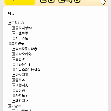
메뉴
🌕달밤🌕
공지사항📢
이벤트🌟
서비스💟
호치민❤️
숙소&풀빌라🏠
가라오케🎤
클럽🎵
바&주점🍷
이발소&미용실🪒
마사지👘
골프⛳
여행지🗼
맛집🍜
카지노🔸
패키지📍
다낭💛