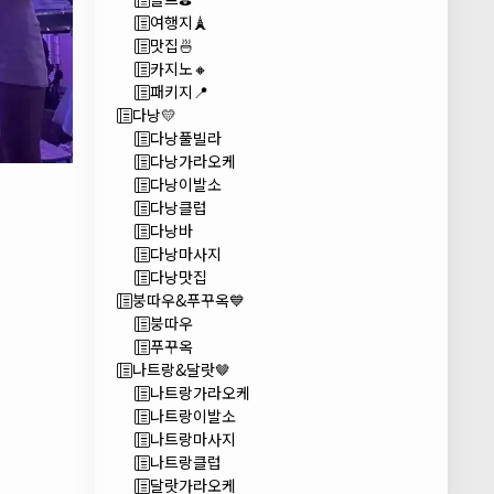
여행지🗼
맛집🍜
카지노🔸
패키지📍
다낭💛
다낭풀빌라
다낭가라오케
다낭이발소
다낭클럽
다낭바
다낭마사지
다낭맛집
붕따우&푸꾸옥💙
붕따우
푸꾸옥
나트랑&달랏🤎
나트랑가라오케
나트랑이발소
나트랑마사지
나트랑클럽
달랏가라오케