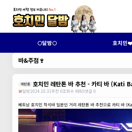
🌕달밤🌕
호치민❤
바&주점🍷
호치민 레탄톤 바 추천 - 카티 바 (Kati Ba
레탄톤
달밤
2024.10.31
추천 0
조회수 9865
댓글 0
베트남 호치민 착석바 일본인 거리 레탄톤 바 추천으로 카티 바 (Kat