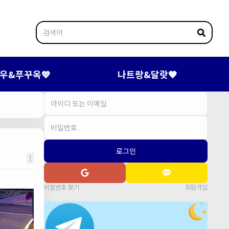
우&푸꾸옥💙
나트랑&달랏🤎
로그인
비밀번호 찾기
회원가입