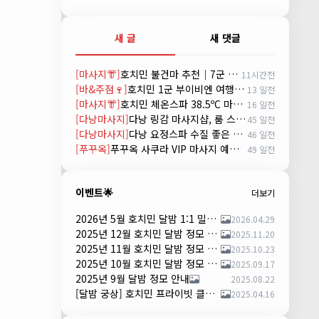
새 글
새 댓글
[마사지👘]
호치민 불건마 추천｜7군 핫스톤 마사지(Hot Stone massage)
11시간전
[바&주점🍷]
호치민 1군 부이비엔 여행자거리 착석 토킹바 놀이터 (NORITER LOUNGE)
13 일전
[마사지👘]
호치민 체온스파 38.5ºC 마사지 CHEON SPA Massage
16 일전
[다낭마사지]
다낭 링감 마사지샵, 룸 스파(Room Spa) 예약
45 일전
[다낭마사지]
다낭 요정스파 수질 좋은 곳 시스템 및 예약 방법
46 일전
[푸꾸옥]
푸꾸옥 사쿠라 VIP 마사지 예약 방법
49 일전
이벤트🌟
더보기
2026년 5월 호치민 달밤 1:1 밀착 댄서 파티 안내
2026.04.29
2025년 12월 호치민 달밤 정모 안내
2025.11.20
2025년 11월 호치민 달밤 정모 안내
2025.10.23
2025년 10월 호치민 달밤 정모 안내
2025.09.17
2025년 9월 달밤 정모 안내
2025.08.22
[달밤 궁상] 호치민 프라이빗 클럽 댄스 파티 – 하루 한 팀만!
2025.04.16