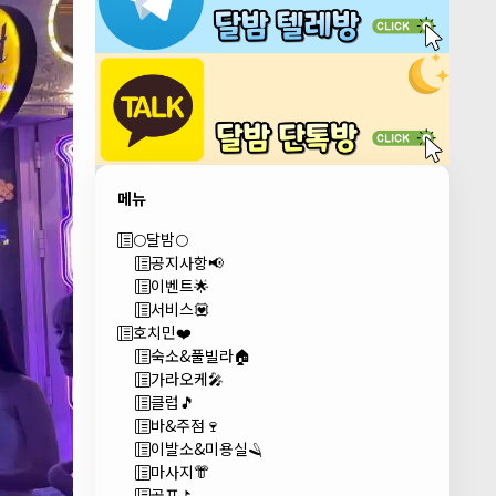
메뉴
🌕달밤🌕
공지사항📢
이벤트🌟
서비스💟
호치민❤️
숙소&풀빌라🏠
가라오케🎤
클럽🎵
바&주점🍷
이발소&미용실🪒
마사지👘
골프⛳