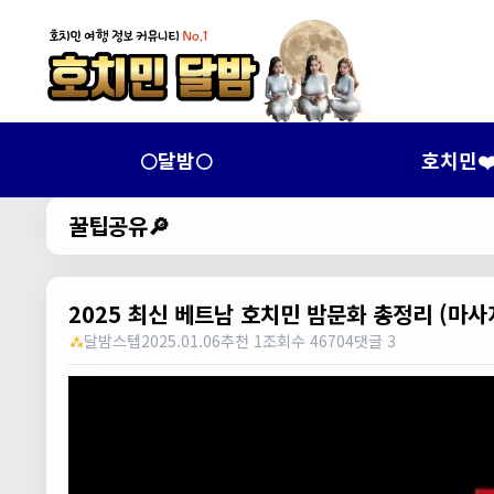
🌕달밤🌕
호치민❤
꿀팁공유🔎
2025 최신 베트남 호치민 밤문화 총정리 (마사지
달밤스텝
2025.01.06
추천 1
조회수 46704
댓글 3