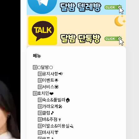
메뉴
🌕달밤🌕
공지사항📢
이벤트🌟
서비스💟
호치민❤️
숙소&풀빌라🏠
가라오케🎤
클럽🎵
바&주점🍷
이발소&미용실🪒
마사지👘
골프⛳