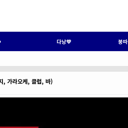
️
다낭💛
붕따
, 가라오케, 클럽, 바)