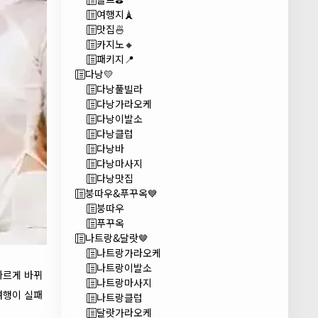
여행지🗼
맛집🍜
카지노🔸
패키지📍
다낭💛
다낭풀빌라
다낭가라오케
다낭이발소
다낭클럽
다낭바
다낭마사지
다낭맛집
붕따우&푸꾸옥💙
붕따우
푸꾸옥
나트랑&달랏🤎
나트랑가라오케
나트랑이발소
빠르게 바뀌
나트랑마사지
여행이 실패
나트랑클럽
달랏가라오케