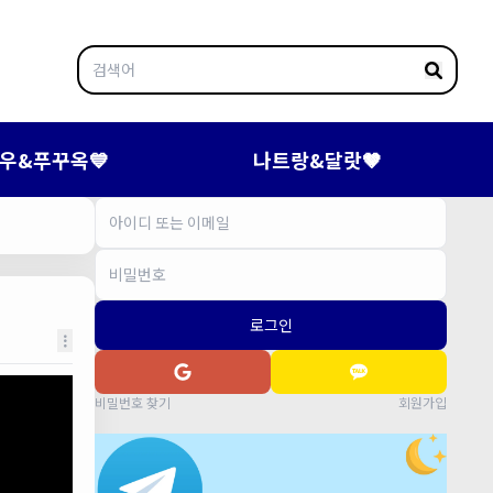
우&푸꾸옥💙
나트랑&달랏🤎
로그인
비밀번호 찾기
회원가입