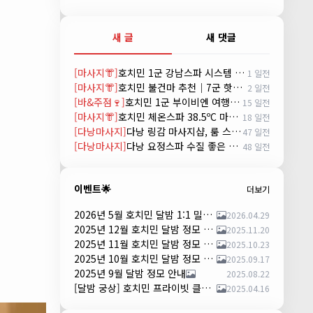
새 글
새 댓글
[마사지👘]
호치민 1군 강남스파 시스템 및 예약방법 (GANGNAM SPA)
1 일전
[마사지👘]
호치민 불건마 추천｜7군 핫스톤 마사지(Hot Stone massage)
2 일전
[바&주점🍷]
호치민 1군 부이비엔 여행자거리 착석 토킹바 놀이터 (NORITER LOUNGE)
15 일전
[마사지👘]
호치민 체온스파 38.5ºC 마사지 CHEON SPA Massage
18 일전
[다낭마사지]
다낭 링감 마사지샵, 룸 스파(Room Spa) 예약
47 일전
[다낭마사지]
다낭 요정스파 수질 좋은 곳 시스템 및 예약 방법
48 일전
이벤트🌟
더보기
2026년 5월 호치민 달밤 1:1 밀착 댄서 파티 안내
2026.04.29
2025년 12월 호치민 달밤 정모 안내
2025.11.20
2025년 11월 호치민 달밤 정모 안내
2025.10.23
2025년 10월 호치민 달밤 정모 안내
2025.09.17
2025년 9월 달밤 정모 안내
2025.08.22
[달밤 궁상] 호치민 프라이빗 클럽 댄스 파티 – 하루 한 팀만!
2025.04.16