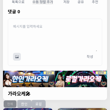
목록으로
수동 정렬 추가
저장
공유
추천
댓글 0
작성
가라오케🎤
한인
로컬
전체