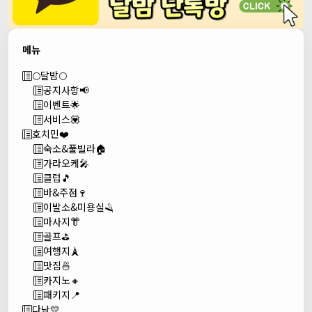
메뉴
🌕달밤🌕
공지사항📢
이벤트🌟
서비스💟
호치민❤️
숙소&풀빌라🏠
가라오케🎤
클럽🎵
바&주점🍷
이발소&미용실🪒
마사지👘
골프⛳
여행지🗼
맛집🍜
카지노🔸
패키지📍
다낭💛