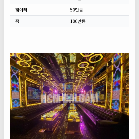
웨이터
50만동
꽁
100만동