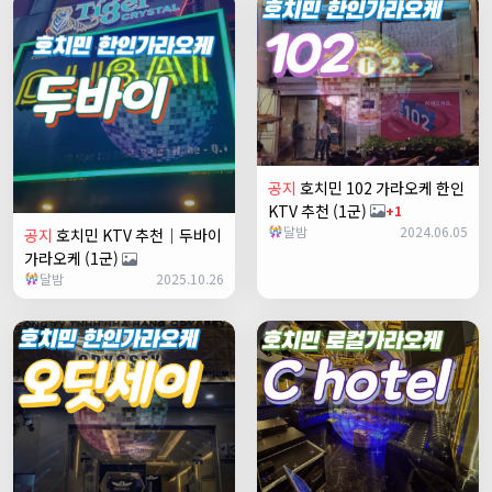
공지
호치민 102 가라오케 한인
KTV 추천 (1군)
+1
달밤
2024.06.05
공지
호치민 KTV 추천｜두바이
가라오케 (1군)
달밤
2025.10.26