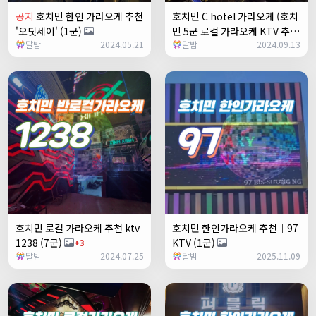
공지
호치민 한인 가라오케 추천
호치민 C hotel 가라오케 (호치
'오딧세이' (1군)
민 5군 로컬 가라오케 KTV 추천
달밤
2024.05.21
달밤
2024.09.13
주대 예약)
호치민 로컬 가라오케 추천 ktv
호치민 한인가라오케 추천｜97
1238 (7군)
KTV (1군)
+3
달밤
2024.07.25
달밤
2025.11.09