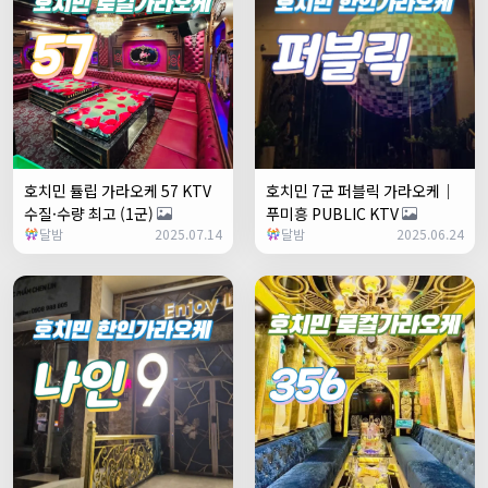
호치민 튤립 가라오케 57 KTV
호치민 7군 퍼블릭 가라오케｜
수질·수량 최고 (1군)
푸미흥 PUBLIC KTV
달밤
2025.07.14
달밤
2025.06.24