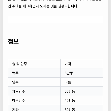
간 주대를 체크하면서 노시는 것을 권장드립니다.
정보
술 및 안주
가격
맥주
6만동
양주
다름
과일안주
50만동
마른안주
40만동
기타
50만동