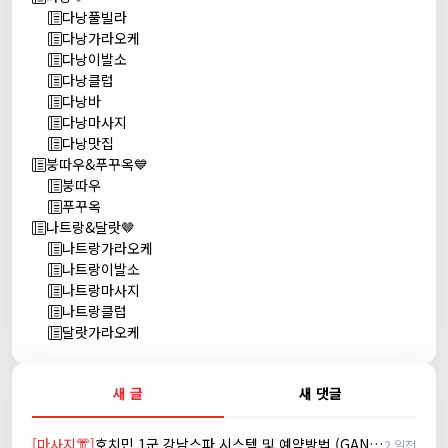
다낭풀빌라
다낭가라오케
다낭이발소
다낭클럽
다낭바
다낭마사지
다낭맛집
붕따우&푸꾸옥💙
붕따우
푸꾸옥
나트랑&달랏🤎
나트랑가라오케
나트랑이발소
나트랑마사지
나트랑클럽
달랏가라오케
새 글
새 댓글
[마사지👘]
호치민 1군 강남스파 시스템 및 예약방법 (GANGNAM SPA)
2 일전