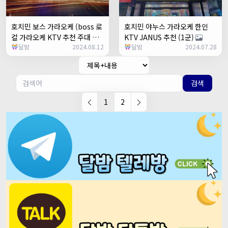
호치민 보스 가라오케 (boss 로
호치민 야누스 가라오케 한인
컬 가라오케 KTV 추천 주대 예
KTV JANUS 추천 (1군)
달밤
2024.08.12
달밤
2024.07.28
약)
검색
1
2