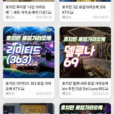
호치민 푸미흥 ‘나인 가라오
호치민 3군 로컬가라오케 356
케’｜세트 가격 & 예약 (7군)
KTV
달밤
2025.06.19
달밤
2025.04.07
호치민 리미티드 363 로컬 가라
호치민 델루나69 로컬 가라오케
오케 KTV
ktv 추천 (5군 Del Luna 69)
달밤
2025.04.07
달밤
2024.12.25