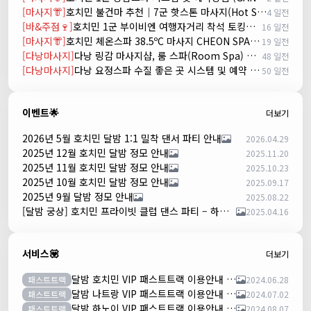
[마사지👘]
호치민 불건마 추천｜7군 핫스톤 마사지(Hot Stone massage)
4 일전
[바&주점🍷]
호치민 1군 부이비엔 여행자거리 착석 토킹바 놀이터 (NORITER LOUNGE)
16 일전
[마사지👘]
호치민 체온스파 38.5ºC 마사지 CHEON SPA Massage
19 일전
[다낭마사지]
다낭 링감 마사지샵, 룸 스파(Room Spa) 예약
48 일전
[다낭마사지]
다낭 요정스파 수질 좋은 곳 시스템 및 예약 방법
50 일전
이벤트🌟
더보기
2026년 5월 호치민 달밤 1:1 밀착 댄서 파티 안내
2026.04.29
2025년 12월 호치민 달밤 정모 안내
2025.11.20
2025년 11월 호치민 달밤 정모 안내
2025.10.23
2025년 10월 호치민 달밤 정모 안내
2025.09.17
2025년 9월 달밤 정모 안내
2025.08.22
[달밤 궁상] 호치민 프라이빗 클럽 댄스 파티 – 하루 한 팀만!
2025.04.16
서비스💟
더보기
달밤 호치민 VIP 패스트트랙 이용안내 (떤션넛공항)
패스트트랙
2024.06.28
달밤 나트랑 VIP 패스트트랙 이용안내 (깜란공항)
패스트트랙
2024.07.02
달밤 하노이 VIP 패스트트랙 이용안내 (노이바이공항)
패스트트랙
2024.08.07