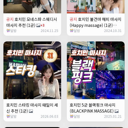
공지
호치민 모네스파 스웨디시
공지
호치민 불건마 해피 마사지
마사지 추천 (1군)
(Happy massage) (1군)
+3
달밤
2024.11.25
달밤
2024.10.31
+23
호치민 스타킹 마사지 때밀이 세
호치민 5군 블랙핑크 마사지
신 추천 (1군)
(BLACKPINK MASSAGE)
달밤
2026.06.03
달밤
2025.01.21