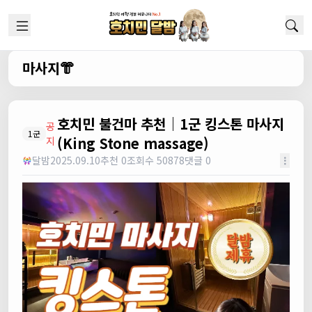
마사지👘
호치민 불건마 추천｜1군 킹스톤 마사지
공
1군
(King Stone massage)
지
달밤
2025.09.10
추천 0
조회수 50878
댓글 0