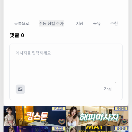
목록으로
수동 정렬 추가
저장
공유
추천
댓글 0
작성