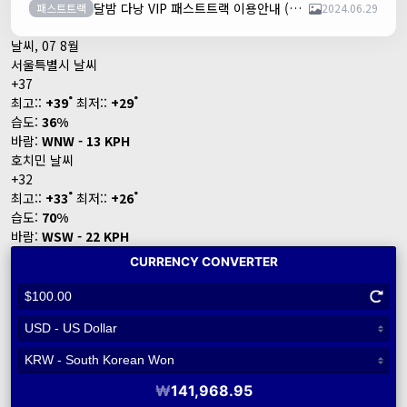
달밤 다낭 VIP 패스트트랙 이용안내 (다낭국제공항)
패스트트랙
2024.06.29
날씨, 07 8월
서울특별시 날씨
+
37
°
°
최고::
+
39
최저::
+
29
습도:
36%
바람:
WNW - 13 KPH
호치민 날씨
+
32
°
°
최고::
+
33
최저::
+
26
습도:
70%
바람:
WSW - 22 KPH