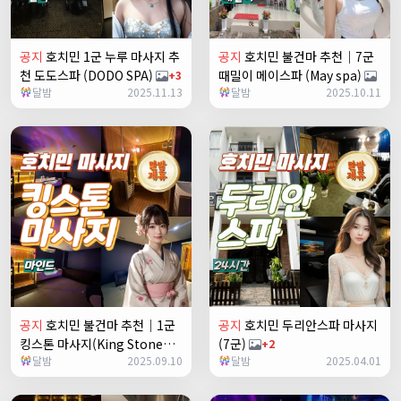
공지
호치민 1군 누루 마사지 추
공지
호치민 불건마 추천｜7군
천 도도스파 (DODO SPA)
때밀이 메이스파 (May spa)
+3
달밤
2025.11.13
달밤
2025.10.11
공지
호치민 불건마 추천｜1군
공지
호치민 두리안스파 마사지
킹스톤 마사지(King Stone
(7군)
+2
달밤
2025.09.10
달밤
2025.04.01
massage)