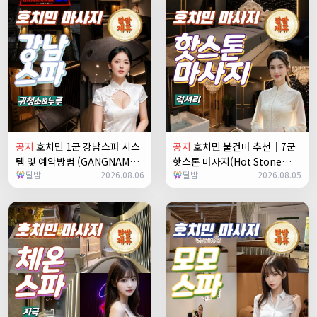
공지
호치민 1군 강남스파 시스
공지
호치민 불건마 추천｜7군
템 및 예약방법 (GANGNAM
핫스톤 마사지(Hot Stone
달밤
2026.08.06
달밤
2026.08.05
SPA)
N
massage)