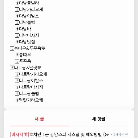
다낭풀빌라
다낭가라오케
다낭이발소
다낭클럽
다낭바
다낭마사지
다낭맛집
붕따우&푸꾸옥💙
붕따우
푸꾸옥
나트랑&달랏🤎
나트랑가라오케
나트랑이발소
나트랑마사지
나트랑클럽
달랏가라오케
새 글
새 댓글
[마사지👘]
호치민 1군 강남스파 시스템 및 예약방법 (GANGNAM SPA)
14시간전