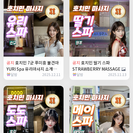
공지
호치민 7군 푸미흥 불건마
공지
호치민 딸기 스파
YURI Spa 유리마사지 소개
STRAWBERRY MASSAGE
달밤
2025.12.11
달밤
2025.11.13
+1