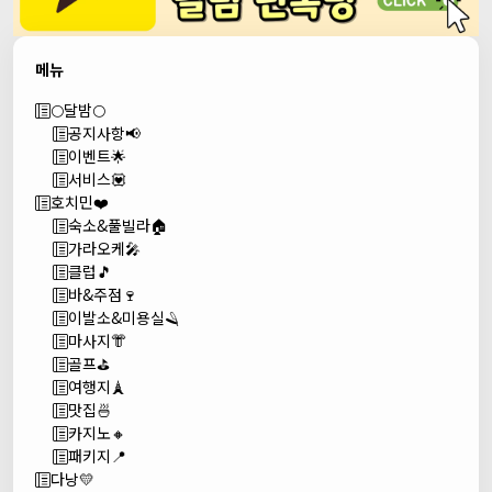
메뉴
🌕달밤🌕
공지사항📢
이벤트🌟
서비스💟
호치민❤️
숙소&풀빌라🏠
가라오케🎤
클럽🎵
바&주점🍷
이발소&미용실🪒
마사지👘
골프⛳
여행지🗼
맛집🍜
카지노🔸
패키지📍
다낭💛