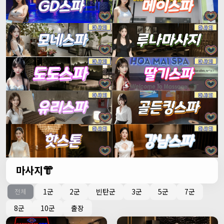
마사지👘
1군
2군
빈탄군
3군
5군
7군
전체
8군
10군
출장