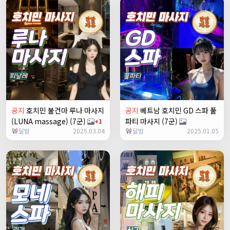
공지
호치민 불건마 루나 마사지
공지
베트남 호치민 GD 스파 풀
(LUNA massage) (7군)
파티 마사지 (7군)
+1
달밤
2025.03.04
달밤
2025.01.05