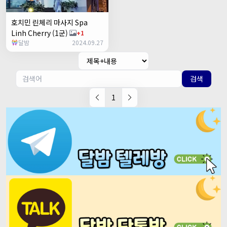
호치민 린체리 마사지 Spa
Linh Cherry (1군)
+1
달밤
2024.09.27
검색
1