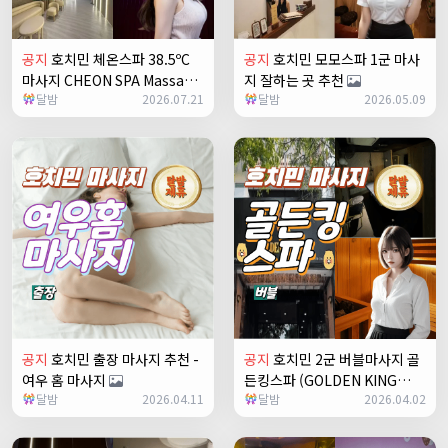
공지
호치민 체온스파 38.5ºC
공지
호치민 모모스파 1군 마사
마사지 CHEON SPA Massage
지 잘하는 곳 추천
달밤
2026.07.21
달밤
2026.05.09
공지
호치민 출장 마사지 추천 -
공지
호치민 2군 버블마사지 골
여우 홈 마사지
든킹스파 (GOLDEN KING
달밤
2026.04.11
달밤
2026.04.02
SPA)
+2