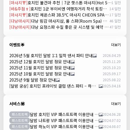
[마사지👘]
호치민 불건마 추천｜7군 핫스톤 마사지(Hot Stone massage)
1 일전
[바&주점🍷]
호치민 1군 부이비엔 여행자거리 착석 토킹바 놀이터 (NORITER LOUNGE)
14 일전
[마사지👘]
호치민 체온스파 38.5ºC 마사지 CHEON SPA Massage
17 일전
[다낭마사지]
다낭 링감 마사지샵, 룸 스파(Room Spa) 예약
46 일전
[다낭마사지]
다낭 요정스파 수질 좋은 곳 시스템 및 예약 방법
47 일전
이벤트🌟
더보기
2026년 5월 호치민 달밤 1:1 밀착 댄서 파티 안내
2026.04.29
2025년 12월 호치민 달밤 정모 안내
2025.11.20
2025년 11월 호치민 달밤 정모 안내
2025.10.23
2025년 10월 호치민 달밤 정모 안내
2025.09.17
2025년 9월 달밤 정모 안내
2025.08.22
[달밤 궁상] 호치민 프라이빗 클럽 댄스 파티 – 하루 한 팀만!
2025.04.16
서비스💟
더보기
달밤 호치민 VIP 패스트트랙 이용안내 (떤션넛공항)
패스트트랙
2024.06.28
달밤 나트랑 VIP 패스트트랙 이용안내 (깜란공항)
패스트트랙
2024.07.02
달밤 하노이 VIP 패스트트랙 이용안내 (노이바이공항)
패스트트랙
2024.08.07