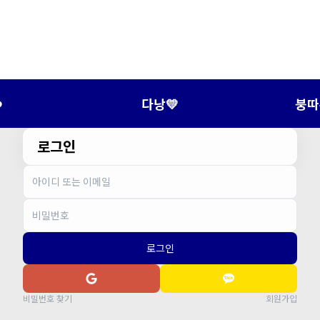
️
다낭💛
붕따
로그인
로그인
비밀번호 찾기
회원가입