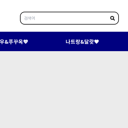
우&푸꾸옥💙
나트랑&달랏🤎