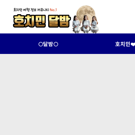
🌕달밤🌕
호치민❤