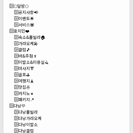
🌕달밤🌕
공지사항📢
이벤트🌟
서비스💟
호치민❤️
숙소&풀빌라🏠
가라오케🎤
클럽🎵
바&주점🍷
이발소&미용실🪒
마사지👘
골프⛳
여행지🗼
맛집🍜
카지노🔸
패키지📍
다낭💛
다낭풀빌라
다낭가라오케
다낭이발소
다낭클럽