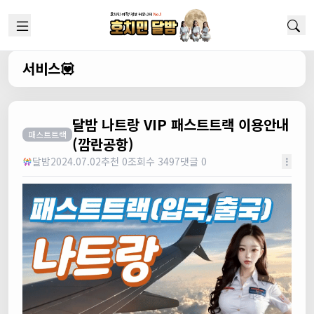
서비스💟
달밤 나트랑 VIP 패스트트랙 이용안내
패스트트랙
(깜란공항)
달밤
2024.07.02
추천 0
조회수 3497
댓글 0