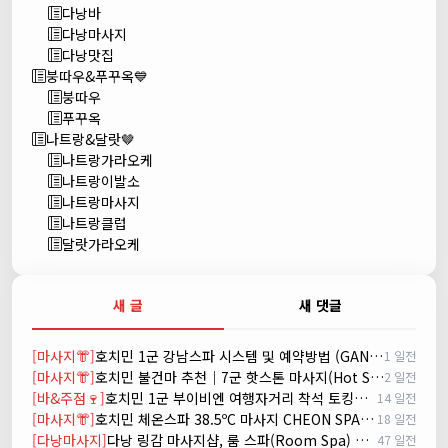
다낭바
다낭마사지
다낭맛집
붕따우&푸꾸옥💙
붕따우
푸꾸옥
나트랑&달랏🤎
나트랑가라오케
나트랑이발소
나트랑마사지
나트랑클럽
달랏가라오케
새 글
새 댓글
[마사지👘]
호치민 1군 강남스파 시스템 및 예약방법 (GANGNAM SPA)
1 일전
[마사지👘]
호치민 불건마 추천｜7군 핫스톤 마사지(Hot Stone massage)
2 일전
[바&주점🍷]
호치민 1군 부이비엔 여행자거리 착석 토킹바 놀이터 (NORITER LOUNGE)
14 일전
[마사지👘]
호치민 체온스파 38.5ºC 마사지 CHEON SPA Massage
18 일전
[다낭마사지]
다낭 링감 마사지샵, 룸 스파(Room Spa) 예약
47 일전