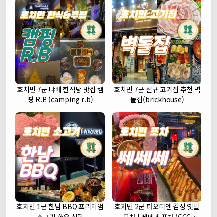
호치민 7군 냐베 한식당 맛집 캠
호치민 7군 신규 고기집 추천 벽
핑 R.B (camping r.b)
돌집(brickhouse)
호치민 1군 한남 BBQ 프리미엄
호치민 2군 타오디엔 감성 옛날
소고기 한우 식당
포차 | 쎄쎄쎄 포차 (CCC