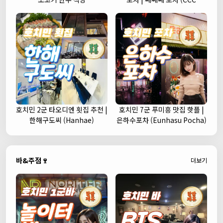
Korean Street Pub)
호치민 2군 타오디엔 횟집 추천 |
호치민 7군 푸미흥 맛집 핫플 |
한해구도씨 (Hanhae)
은하수포차 (Eunhasu Pocha)
바&주점🍷
더보기