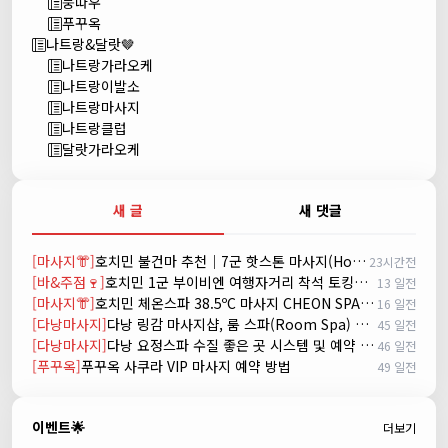
붕따우
푸꾸옥
나트랑&달랏🤎
나트랑가라오케
나트랑이발소
나트랑마사지
나트랑클럽
달랏가라오케
새 글
새 댓글
[마사지👘]
호치민 불건마 추천｜7군 핫스톤 마사지(Hot Stone massage)
23시간전
[바&주점🍷]
호치민 1군 부이비엔 여행자거리 착석 토킹바 놀이터 (NORITER LOUNGE)
13 일전
[마사지👘]
호치민 체온스파 38.5ºC 마사지 CHEON SPA Massage
16 일전
[다낭마사지]
다낭 링감 마사지샵, 룸 스파(Room Spa) 예약
45 일전
[다낭마사지]
다낭 요정스파 수질 좋은 곳 시스템 및 예약 방법
46 일전
[푸꾸옥]
푸꾸옥 사쿠라 VIP 마사지 예약 방법
49 일전
이벤트🌟
더보기