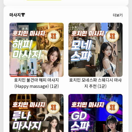
마사지👘
더보기
호치민 불건마 해피 마사지
호치민 모네스파 스웨디시 마사
(Happy massage) (1군)
지 추천 (1군)