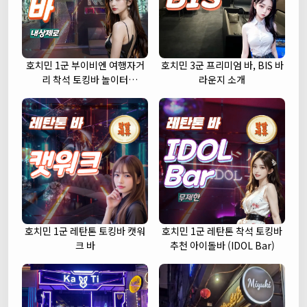
호치민 1군 부이비엔 여행자거
호치민 3군 프리미엄 바, BIS 바
리 착석 토킹바 놀이터
라운지 소개
(NORITER LOUNGE)
호치민 1군 레탄톤 토킹바 캣워
호치민 1군 레탄톤 착석 토킹바
크 바
추천 아이돌바 (IDOL Bar)