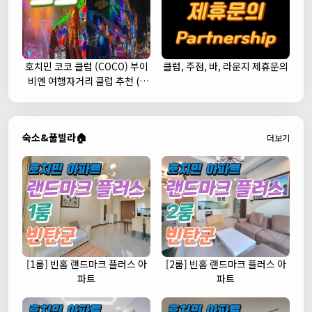
호치민 코코 클럽 (COCO) 부이
클럽, 주점, 바, 라운지 제휴문의
비엔 여행자거리 클럽 추천 (1
군)
숙소&풀빌라🏠
더보기
[1룸] 빈홈 랜드마크 플러스 아
[2룸] 빈홈 랜드마크 플러스 아
파트
파트