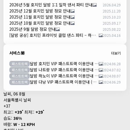
2026년 5월 호치민 달밤 1:1 밀착 댄서 파티 안내
2026.04.29
2025년 12월 호치민 달밤 정모 안내
2025.11.20
2025년 11월 호치민 달밤 정모 안내
2025.10.23
2025년 10월 호치민 달밤 정모 안내
2025.09.17
2025년 9월 달밤 정모 안내
2025.08.22
[달밤 궁상] 호치민 프라이빗 클럽 댄스 파티 – 하루 한 팀만!
2025.04.16
서비스💟
더보기
달밤 호치민 VIP 패스트트랙 이용안내 (떤션넛공항)
패스트트랙
2024.06.28
달밤 나트랑 VIP 패스트트랙 이용안내 (깜란공항)
패스트트랙
2024.07.02
달밤 하노이 VIP 패스트트랙 이용안내 (노이바이공항)
패스트트랙
2024.08.07
달밤 다낭 VIP 패스트트랙 이용안내 (다낭국제공항)
패스트트랙
2024.06.29
날씨, 06 8월
서울특별시 날씨
+
37
°
°
최고::
+
39
최저::
+
29
습도:
36%
바람:
W - 12 KPH