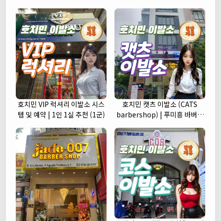
호치민 VIP 럭셔리 이발소 시스
호치민 캣츠 이발소 (CATS
템 및 예약 | 1인 1실 추천 (1군)
barbershop) | 푸미흥 바버샵
(7군)