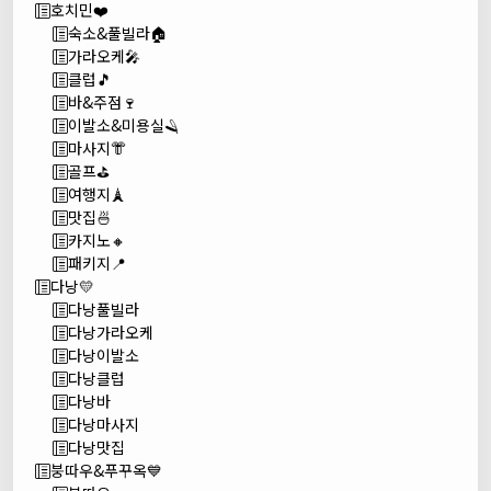
호치민❤️
숙소&풀빌라🏠
가라오케🎤
클럽🎵
바&주점🍷
이발소&미용실🪒
마사지👘
골프⛳
여행지🗼
맛집🍜
카지노🔸
패키지📍
다낭💛
다낭풀빌라
다낭가라오케
다낭이발소
다낭클럽
다낭바
다낭마사지
다낭맛집
붕따우&푸꾸옥💙