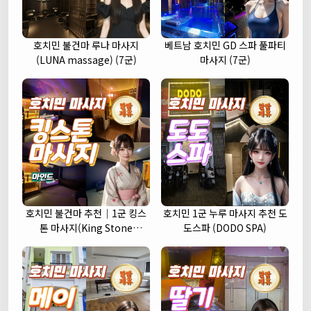
호치민 불건마 루나 마사지
베트남 호치민 GD 스파 풀파티
(LUNA massage) (7군)
마사지 (7군)
호치민 불건마 추천｜1군 킹스
호치민 1군 누루 마사지 추천 도
톤 마사지(King Stone
도스파 (DODO SPA)
massage)