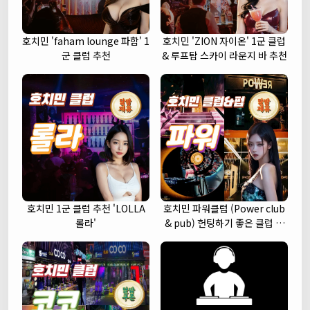
호치민 'faham lounge 파함' 1
호치민 'ZION 자이온' 1군 클럽
군 클럽 추천
& 루프탑 스카이 라운지 바 추천
호치민 1군 클럽 추천 'LOLLA
호치민 파워클럽 (Power club
롤라'
& pub) 헌팅하기 좋은 클럽 추
천 (1군)