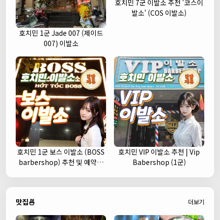
호치민 7군 이발소 추천 '코스이
발소' (COS 이발소)
호치민 1군 Jade 007 (제이드
007) 이발소
호치민 1군 보스 이발소 (BOSS
호치민 VIP 이발소 추천 | Vip
barbershop) 추천 및 예약안
Babershop (1군)
내
맛집🍜
더보기