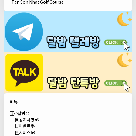
Tan Son Nhat Golf Course
메뉴
🌕달밤🌕
공지사항📢
이벤트🌟
서비스💟