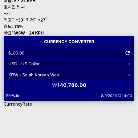
바람:
E - 22 KPH
호치민 날씨
+
31
°
°
최고::
+
33
최저::
+
27
습도:
75%
바람:
WSW - 24 KPH
CurrencyRate