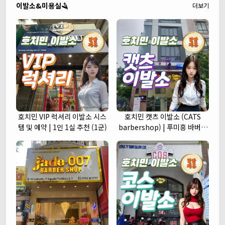
이발소&미용실🪒
더보기
호치민 VIP 럭셔리 이발소 시스
호치민 캣츠 이발소 (CATS
템 및 예약 | 1인 1실 추천 (1군)
barbershop) | 푸미흥 바버샵
(7군)