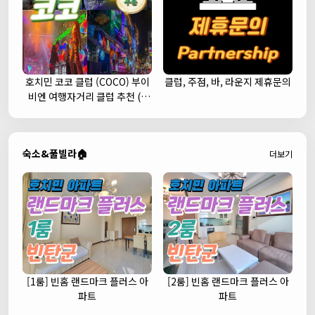
호치민 코코 클럽 (COCO) 부이
클럽, 주점, 바, 라운지 제휴문의
비엔 여행자거리 클럽 추천 (1
군)
숙소&풀빌라🏠
더보기
[1룸] 빈홈 랜드마크 플러스 아
[2룸] 빈홈 랜드마크 플러스 아
파트
파트