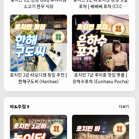
소고기 한우 식당
포차 | 쎄쎄쎄 포차 (CCC
Korean Street Pub)
호치민 2군 타오디엔 횟집 추천 |
호치민 7군 푸미흥 맛집 핫플 |
한해구도씨 (Hanhae)
은하수포차 (Eunhasu Pocha)
바&주점🍷
더보기