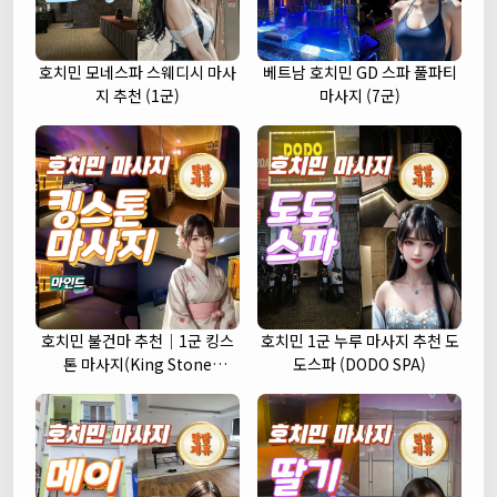
호치민 모네스파 스웨디시 마사
베트남 호치민 GD 스파 풀파티
지 추천 (1군)
마사지 (7군)
호치민 불건마 추천｜1군 킹스
호치민 1군 누루 마사지 추천 도
톤 마사지(King Stone
도스파 (DODO SPA)
massage)