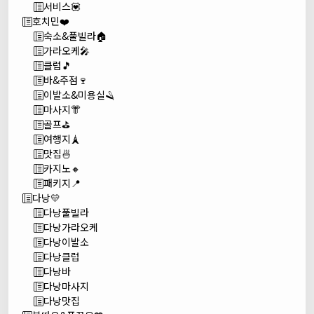
서비스💟
호치민❤️
숙소&풀빌라🏠
가라오케🎤
클럽🎵
바&주점🍷
이발소&미용실🪒
마사지👘
골프⛳
여행지🗼
맛집🍜
카지노🔸
패키지📍
다낭💛
다낭풀빌라
다낭가라오케
다낭이발소
다낭클럽
다낭바
다낭마사지
다낭맛집