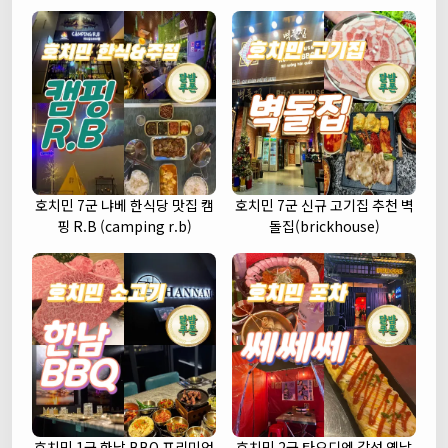
호치민 7군 냐베 한식당 맛집 캠
호치민 7군 신규 고기집 추천 벽
핑 R.B (camping r.b)
돌집(brickhouse)
호치민 1군 한남 BBQ 프리미엄
호치민 2군 타오디엔 감성 옛날