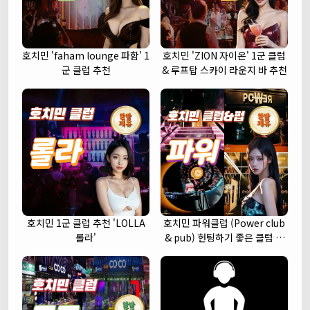
호치민 'faham lounge 파함' 1
호치민 'ZION 자이온' 1군 클럽
군 클럽 추천
& 루프탑 스카이 라운지 바 추천
호치민 1군 클럽 추천 'LOLLA
호치민 파워클럽 (Power club
롤라'
& pub) 헌팅하기 좋은 클럽 추
천 (1군)