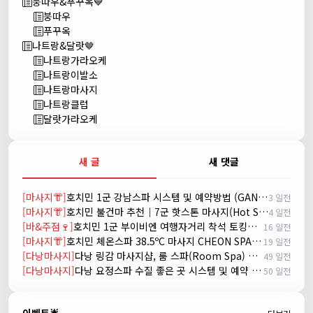
붕따우&푸꾸옥💙
붕따우
푸꾸옥
나트랑&달랏🤎
나트랑가라오케
나트랑이발소
나트랑마사지
나트랑클럽
달랏가라오케
새 글
새 댓글
[마사지👘]
호치민 1군 강남스파 시스템 및 예약방법 (GANGNAM SPA)
3 일전
[마사지👘]
호치민 불건마 추천｜7군 핫스톤 마사지(Hot Stone massage)
4 일전
[바&주점🍷]
호치민 1군 부이비엔 여행자거리 착석 토킹바 놀이터 (NORITER LOUNGE)
16 일전
[마사지👘]
호치민 체온스파 38.5ºC 마사지 CHEON SPA Massage
19 일전
[다낭마사지]
다낭 링감 마사지샵, 룸 스파(Room Spa) 예약
49 일전
[다낭마사지]
다낭 요정스파 수질 좋은 곳 시스템 및 예약 방법
50 일전