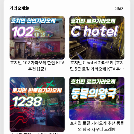
가라오케🎤
더보기
호치민 102 가라오케 한인 KTV
호치민 C hotel 가라오케 (호치
추천 (1군)
민 5군 로컬 가라오케 KTV 추천
주대 예약)
호치민 로컬 가라오케 추천 동물
의 왕국 사우나 노래방