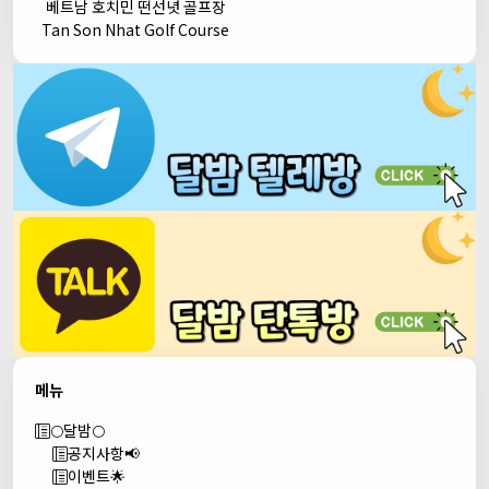
베트남 호치민 떤선녓 골프장
Tan Son Nhat Golf Course
메뉴
🌕달밤🌕
공지사항📢
이벤트🌟