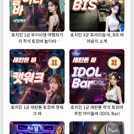
호치민 1군 부이비엔 여행자거
호치민 3군 프리미엄 바, BIS 바
리 착석 토킹바 놀이터
라운지 소개
(NORITER LOUNGE)
호치민 1군 레탄톤 토킹바 캣워
호치민 1군 레탄톤 착석 토킹바
크 바
추천 아이돌바 (IDOL Bar)