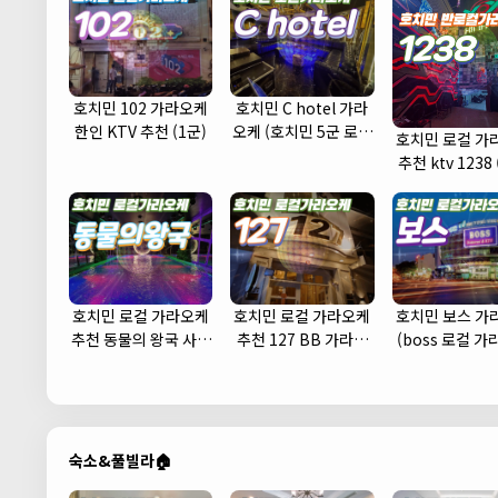
호치민 102 가라오케
호치민 C hotel 가라
한인 KTV 추천 (1군)
오케 (호치민 5군 로컬
호치민 로컬 가
가라오케 KTV 추천 주
추천 ktv 1238 
대 예약)
호치민 로컬 가라오케
호치민 로컬 가라오케
호치민 보스 가
추천 동물의 왕국 사우
추천 127 BB 가라오
(boss 로컬 
나 노래방
케 (1군)
KTV 추천 주대
숙소&풀빌라🏠