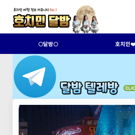
🌕달밤🌕
호치민❤