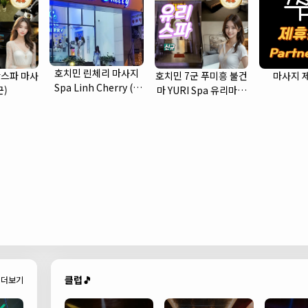
호치민 린체리 마사지
스파 마사
호치민 7군 푸미흥 불건
마사지 
Spa Linh Cherry (1
군)
마 YURI Spa 유리마사
군)
지 소개
클럽🎵
더보기