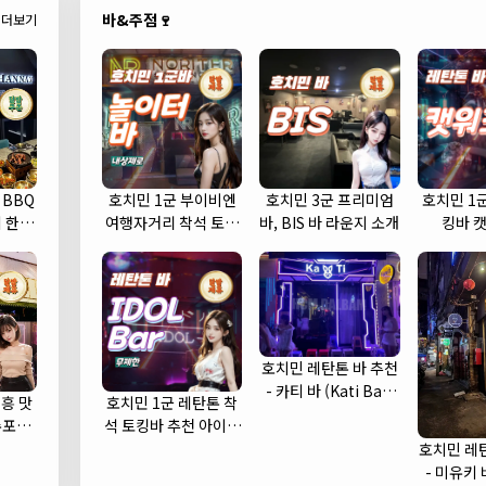
바&주점🍷
더보기
 BBQ
호치민 1군 부이비엔
호치민 3군 프리미엄
호치민 1
 한우
여행자거리 착석 토킹
바, BIS 바 라운지 소개
킹바 
바 놀이터 (NORITER
LOUNGE)
호치민 레탄톤 바 추천
- 카티 바 (Kati Bar)
흥 맛
호치민 1군 레탄톤 착
(1군)
수포차
석 토킹바 추천 아이돌
cha)
바 (IDOL Bar)
호치민 레
- 미유키 바