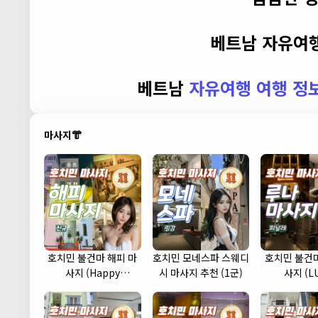
베트남 자유여행
베트남
자유여행 여행 정
마사지👘
호치민 불건마 해피 마
호치민 모네스파 스웨디
호치민 불건마
사지 (Happy
시 마사지 추천 (1군)
사지 (L
massage) (1군)
massage)