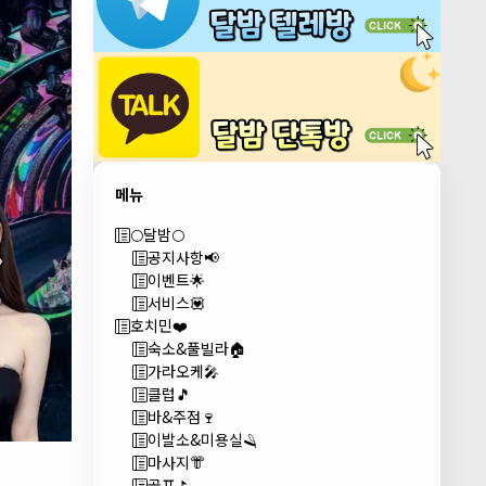
메뉴
🌕달밤🌕
공지사항📢
이벤트🌟
서비스💟
호치민❤️
숙소&풀빌라🏠
가라오케🎤
클럽🎵
바&주점🍷
이발소&미용실🪒
마사지👘
골프⛳