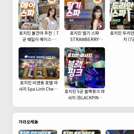
호치민 불건마 추천｜7
호치민 딸기 스파
호치민 두리안
군 때밀이 메이스파
STRAWBERRY
지 (7
(May spa)
MASSAGE
호치민 비엔동 호텔 마
사지 Spa Linh Cherry
호치민 5군 블랙핑크 마
(1군)
사지 (BLACKPINK
MASSAGE)
가라오케🎤