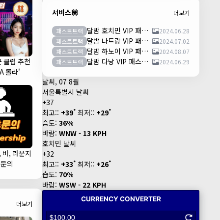
서비스💟
더보기
달밤 호치민 VIP 패스트트랙 이용안내 (떤션넛공항)
패스트트랙
2024.06.28
달밤 나트랑 VIP 패스트트랙 이용안내 (깜란공항)
패스트트랙
2024.07.02
달밤 하노이 VIP 패스트트랙 이용안내 (노이바이공항)
패스트트랙
2024.08.07
군 클럽 추천
달밤 다낭 VIP 패스트트랙 이용안내 (다낭국제공항)
패스트트랙
2024.06.29
LA 롤라'
날씨, 07 8월
서울특별시 날씨
+
37
°
°
최고::
+
39
최저::
+
29
습도:
36%
바람:
WNW - 13 KPH
호치민 날씨
, 바, 라운지
+
32
°
°
휴문의
최고::
+
33
최저::
+
26
습도:
70%
바람:
WSW - 22 KPH
더보기