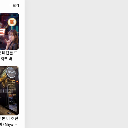
더보기
군 레탄톤 토
캣워크 바
탄톤 바 추천
 (Miyuki