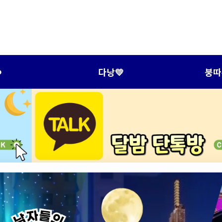
️
다낭💛
붕따