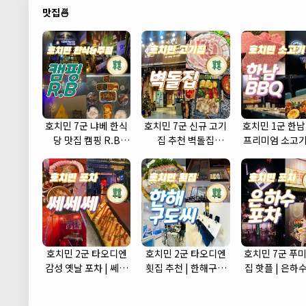
맛집🍜
호치민 7군 냐베 한식
호치민 7군 신규 고기
호치민 1군 한남
당 맛집 캠핑 R.B
집 추천 벽돌집
프리미엄 소고기
(camping r.b)
(brickhouse)
식당
호치민 2군 타오디엔
호치민 2군 타오디엔
호치민 7군 푸미
감성 옛날 포차 | 쎄쎄
횟집 추천 | 한해구도
집 핫플 | 은하
쎄 포차 (CCC Korean
씨 (Hanhae)
(Eunhasu Po
Street Pub)