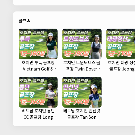
골프⛳
호치민 투득 골프장
호치민 트윈도브스 골
호치민 태광 정산
Vietnam Golf &
프장 Twin Doves
골프장 Jeong
Country Club
Golf Club
Country Cl
베트남 호치민 롱탄
베트남 호치민 떤선녓
CC 골프장 Long
골프장 Tan Son
Thanh Golf Club
Nhat Golf Course