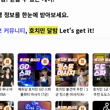
 정보를 한눈에 받아보세요.
보 커뮤니티
,
호치민 달밤
Let's get it!
 루나 마
베트남 호치민 GD 스파
호치민 불건마 추천｜1
호치민 1군
UNA
풀파티 마사지 (7군)
군 킹스톤 마사지(King
추천 도도스
 (7군)
Stone massage)
SP