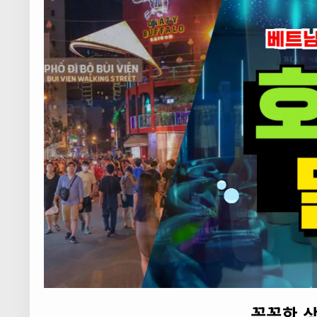
꼼꼼한 상