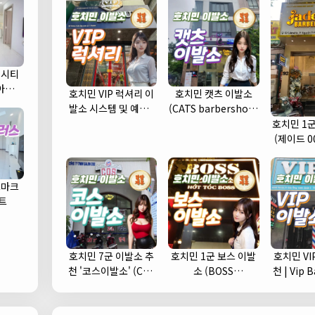
 시티
) 아파트
호치민 VIP 럭셔리 이
호치민 캣츠 이발소
발소 시스템 및 예약 |
(CATS barbershop)
1인 1실 추천 (1군)
| 푸미흥 바버샵 (7군)
호치민 1군 
(제이드 0
드마크
트
호치민 7군 이발소 추
호치민 1군 보스 이발
호치민 VI
천 '코스이발소' (COS
소 (BOSS
천 | Vip Babershop
이발소)
barbershop) 추천
(
및 예약안내