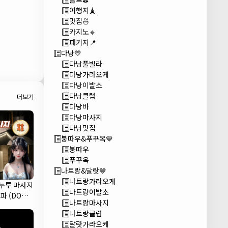
여행지🗼
맛집🍜
카지노🔸
패키지📍
다낭💛
다낭풀빌라
다낭가라오케
다낭이발소
다낭클럽
더보기
다낭바
다낭마사지
다낭맛집
붕따우&푸꾸옥💙
붕따우
푸꾸옥
나트랑&달랏🤎
나트랑가라오케
 누루 마사지
나트랑이발소
파 (DODO
나트랑마사지
A)
나트랑클럽
달랏가라오케