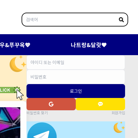
우&푸꾸옥💙
나트랑&달랏🤎
로그인
비밀번호 찾기
회원가입