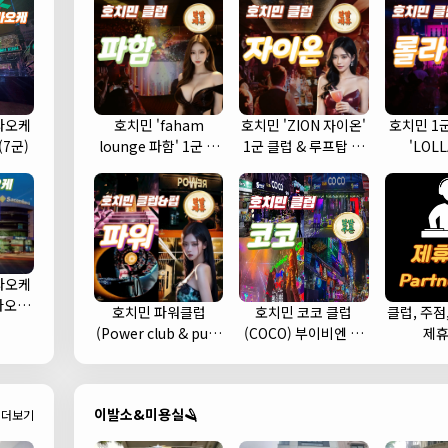
라오케
호치민 'faham
호치민 'ZION 자이온'
호치민 1
(7군)
lounge 파함' 1군 클
1군 클럽 & 루프탑 스
'LOL
럽 추천
카이 라운지 바 추천
라오케
가라오케
호치민 파워클럽
호치민 코코 클럽
클럽, 주점
 예약)
(Power club & pub)
(COCO) 부이비엔 여
제
헌팅하기 좋은 클럽 추
행자거리 클럽 추천 (1
천 (1군)
군)
이발소&미용실🪒
더보기