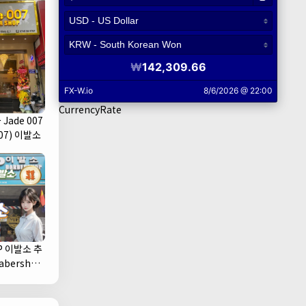
CurrencyRate
Jade 007
07) 이발소
P 이발소 추
1군)