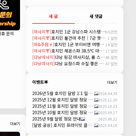
새 글
새 댓글
[마사지👘]
호치민 1군 강남스파 시스템 및 예약방법 (GANGNAM SPA)
8시간전
제휴 문의
[마사지👘]
호치민 불건마 추천｜7군 핫스톤 마사지(Hot Stone massage)
1 일전
[바&주점🍷]
호치민 1군 부이비엔 여행자거리 착석 토킹바 놀이터 (NORITER LOUNGE)
14 일전
[마사지👘]
호치민 체온스파 38.5ºC 마사지 CHEON SPA Massage
17 일전
[다낭마사지]
다낭 링감 마사지샵, 룸 스파(Room Spa) 예약
46 일전
[다낭마사지]
다낭 요정스파 수질 좋은 곳 시스템 및 예약 방법
47 일전
이벤트🌟
더보기
2026년 5월 호치민 달밤 1:1 밀착 댄서 파티 안내
2026.04.29
2025년 12월 호치민 달밤 정모 안내
2025.11.20
2025년 11월 호치민 달밤 정모 안내
2025.10.23
2025년 10월 호치민 달밤 정모 안내
2025.09.17
2025년 9월 달밤 정모 안내
2025.08.22
더보기
[달밤 궁상] 호치민 프라이빗 클럽 댄스 파티 – 하루 한 팀만!
2025.04.16