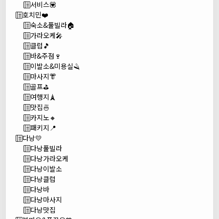
서비스💟
호치민❤️
숙소&풀빌라🏠
가라오케🎤
클럽🎵
바&주점🍷
이발소&미용실🪒
마사지👘
골프⛳
여행지🗼
맛집🍜
카지노🔸
패키지📍
다낭💛
다낭풀빌라
다낭가라오케
다낭이발소
다낭클럽
다낭바
다낭마사지
다낭맛집