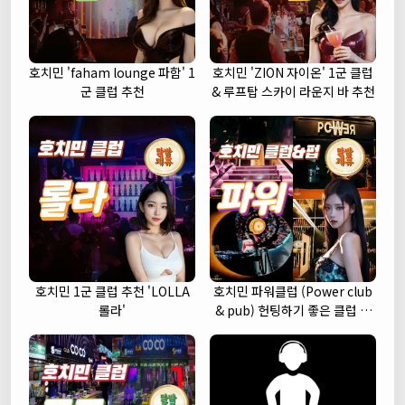
호치민 'faham lounge 파함' 1
호치민 'ZION 자이온' 1군 클럽
군 클럽 추천
& 루프탑 스카이 라운지 바 추천
호치민 1군 클럽 추천 'LOLLA
호치민 파워클럽 (Power club
롤라'
& pub) 헌팅하기 좋은 클럽 추
천 (1군)