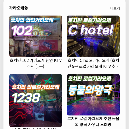
가라오케🎤
더보기
호치민 102 가라오케 한인 KTV
호치민 C hotel 가라오케 (호치
추천 (1군)
민 5군 로컬 가라오케 KTV 추천
주대 예약)
호치민 로컬 가라오케 추천 동물
의 왕국 사우나 노래방