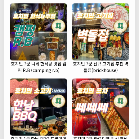
호치민 7군 냐베 한식당 맛집 캠
호치민 7군 신규 고기집 추천 벽
핑 R.B (camping r.b)
돌집(brickhouse)
호치민 1군 한남 BBQ 프리미엄
호치민 2군 타오디엔 감성 옛날