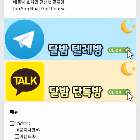
베트남 호치민 떤선녓 골프장
Tan Son Nhat Golf Course
메뉴
🌕달밤🌕
공지사항📢
이벤트🌟