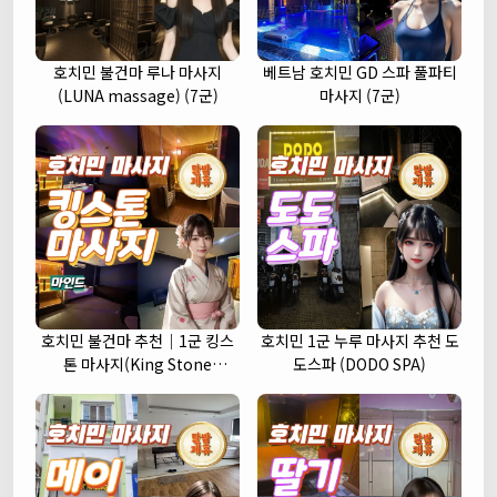
호치민 불건마 루나 마사지
베트남 호치민 GD 스파 풀파티
(LUNA massage) (7군)
마사지 (7군)
호치민 불건마 추천｜1군 킹스
호치민 1군 누루 마사지 추천 도
톤 마사지(King Stone
도스파 (DODO SPA)
massage)