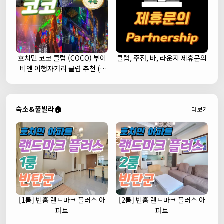
호치민 코코 클럽 (COCO) 부이
클럽, 주점, 바, 라운지 제휴문의
비엔 여행자거리 클럽 추천 (1
군)
숙소&풀빌라🏠
더보기
[1룸] 빈홈 랜드마크 플러스 아
[2룸] 빈홈 랜드마크 플러스 아
파트
파트