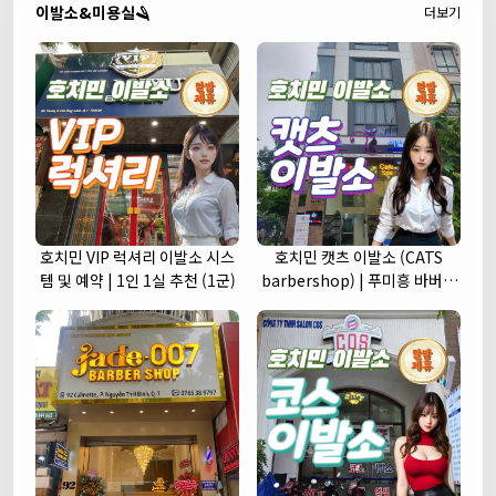
이발소&미용실🪒
더보기
호치민 VIP 럭셔리 이발소 시스
호치민 캣츠 이발소 (CATS
템 및 예약 | 1인 1실 추천 (1군)
barbershop) | 푸미흥 바버샵
(7군)