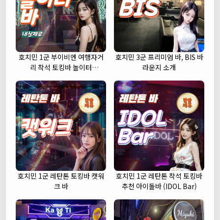
호치민 1군 부이비엔 여행자거
호치민 3군 프리미엄 바, BIS 바
리 착석 토킹바 놀이터
라운지 소개
(NORITER LOUNGE)
호치민 1군 레탄톤 토킹바 캣워
호치민 1군 레탄톤 착석 토킹바
크 바
추천 아이돌바 (IDOL Bar)