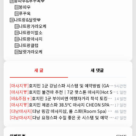
붕따우&푸꾸옥💙
붕따우
푸꾸옥
나트랑&달랏🤎
나트랑가라오케
나트랑이발소
나트랑마사지
나트랑클럽
달랏가라오케
새 글
새 댓글
[마사지👘]
호치민 1군 강남스파 시스템 및 예약방법 (GANGNAM SPA)
9시간전
[마사지👘]
호치민 불건마 추천｜7군 핫스톤 마사지(Hot Stone massage)
1 일전
[바&주점🍷]
호치민 1군 부이비엔 여행자거리 착석 토킹바 놀이터 (NORITER LOUNGE)
14 일전
[마사지👘]
호치민 체온스파 38.5ºC 마사지 CHEON SPA Massage
17 일전
[다낭마사지]
다낭 링감 마사지샵, 룸 스파(Room Spa) 예약
46 일전
[다낭마사지]
다낭 요정스파 수질 좋은 곳 시스템 및 예약 방법
47 일전