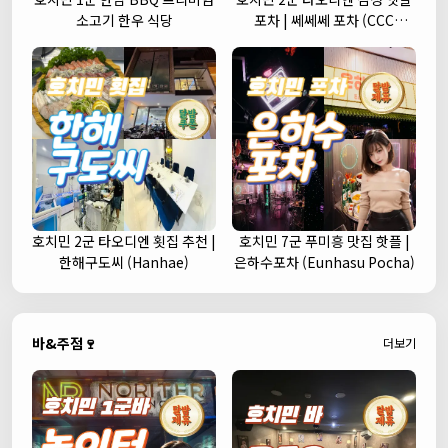
소고기 한우 식당
포차 | 쎄쎄쎄 포차 (CCC
Korean Street Pub)
호치민 2군 타오디엔 횟집 추천 |
호치민 7군 푸미흥 맛집 핫플 |
한해구도씨 (Hanhae)
은하수포차 (Eunhasu Pocha)
바&주점🍷
더보기