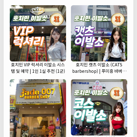
호치민 VIP 럭셔리 이발소 시스
호치민 캣츠 이발소 (CATS
템 및 예약 | 1인 1실 추천 (1군)
barbershop) | 푸미흥 바버샵
(7군)