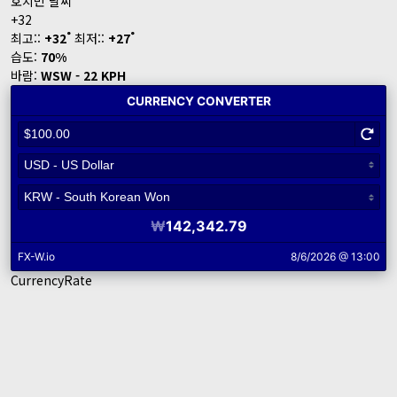
호치민 날씨
+
32
°
°
최고::
+
32
최저::
+
27
습도:
70%
바람:
WSW - 22 KPH
CurrencyRate