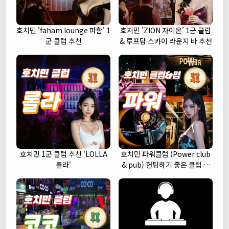
호치민 'faham lounge 파함' 1
호치민 'ZION 자이온' 1군 클럽
군 클럽 추천
& 루프탑 스카이 라운지 바 추천
호치민 1군 클럽 추천 'LOLLA
호치민 파워클럽 (Power club
롤라'
& pub) 헌팅하기 좋은 클럽 추
천 (1군)