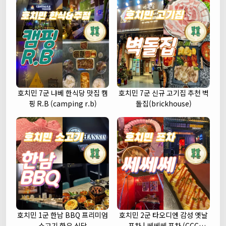
호치민 7군 냐베 한식당 맛집 캠
호치민 7군 신규 고기집 추천 벽
핑 R.B (camping r.b)
돌집(brickhouse)
호치민 1군 한남 BBQ 프리미엄
호치민 2군 타오디엔 감성 옛날
소고기 한우 식당
포차 | 쎄쎄쎄 포차 (CCC