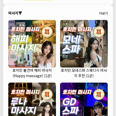
마사지👘
더보기
호치민 불건마 해피 마사지
호치민 모네스파 스웨디시 마사
(Happy massage) (1군)
지 추천 (1군)