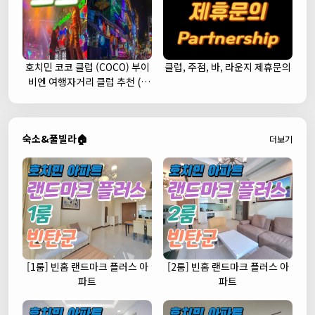
호치민 코코 클럽 (COCO) 부이
클럽, 주점, 바, 라운지 제휴문의
비엔 여행자거리 클럽 추천 (1
군)
숙소&풀빌라🏠
더보기
[1룸] 빈홈 랜드마크 플러스 아
[2룸] 빈홈 랜드마크 플러스 아
파트
파트