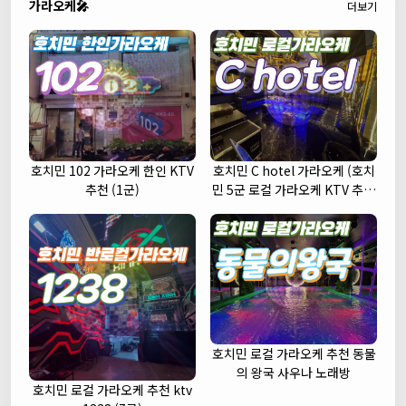
가라오케🎤
더보기
호치민 102 가라오케 한인 KTV
호치민 C hotel 가라오케 (호치
추천 (1군)
민 5군 로컬 가라오케 KTV 추천
주대 예약)
호치민 로컬 가라오케 추천 동물
의 왕국 사우나 노래방
호치민 로컬 가라오케 추천 ktv