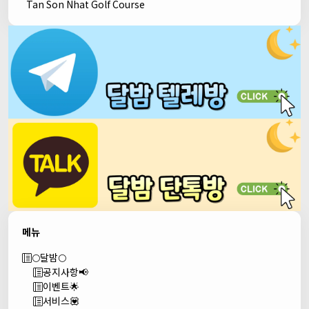
Tan Son Nhat Golf Course
메뉴
🌕달밤🌕
공지사항📢
이벤트🌟
서비스💟