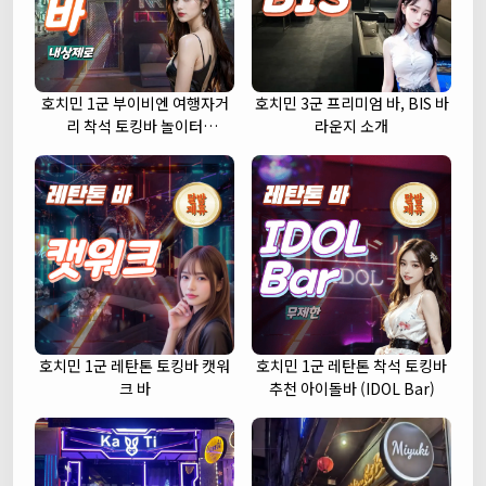
호치민 1군 부이비엔 여행자거
호치민 3군 프리미엄 바, BIS 바
리 착석 토킹바 놀이터
라운지 소개
(NORITER LOUNGE)
호치민 1군 레탄톤 토킹바 캣워
호치민 1군 레탄톤 착석 토킹바
크 바
추천 아이돌바 (IDOL Bar)