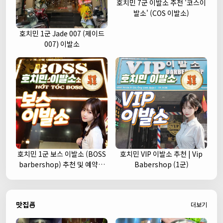
호치민 7군 이발소 추천 '코스이
발소' (COS 이발소)
호치민 1군 Jade 007 (제이드
007) 이발소
호치민 1군 보스 이발소 (BOSS
호치민 VIP 이발소 추천 | Vip
barbershop) 추천 및 예약안
Babershop (1군)
내
맛집🍜
더보기