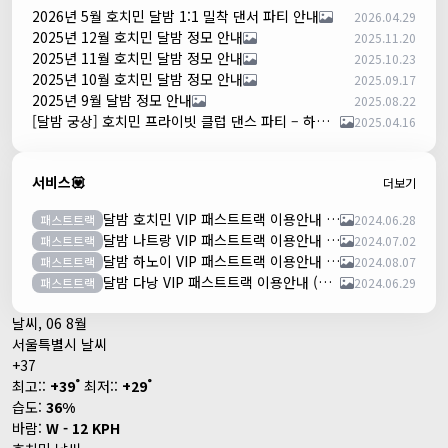
2026년 5월 호치민 달밤 1:1 밀착 댄서 파티 안내
2026.04.29
2025년 12월 호치민 달밤 정모 안내
2025.11.20
2025년 11월 호치민 달밤 정모 안내
2025.10.23
2025년 10월 호치민 달밤 정모 안내
2025.09.17
2025년 9월 달밤 정모 안내
2025.08.22
[달밤 궁상] 호치민 프라이빗 클럽 댄스 파티 – 하루 한 팀만!
2025.04.16
서비스💟
더보기
달밤 호치민 VIP 패스트트랙 이용안내 (떤션넛공항)
패스트트랙
2024.06.28
달밤 나트랑 VIP 패스트트랙 이용안내 (깜란공항)
패스트트랙
2024.07.02
달밤 하노이 VIP 패스트트랙 이용안내 (노이바이공항)
패스트트랙
2024.08.07
달밤 다낭 VIP 패스트트랙 이용안내 (다낭국제공항)
패스트트랙
2024.06.29
날씨, 06 8월
서울특별시 날씨
+
37
°
°
최고::
+
39
최저::
+
29
습도:
36%
바람:
W - 12 KPH