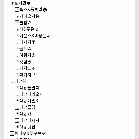
호치민❤️
숙소&풀빌라🏠
가라오케🎤
클럽🎵
바&주점🍷
이발소&미용실🪒
마사지👘
골프⛳
여행지🗼
맛집🍜
카지노🔸
패키지📍
다낭💛
다낭풀빌라
다낭가라오케
다낭이발소
다낭클럽
다낭바
다낭마사지
다낭맛집
붕따우&푸꾸옥💙