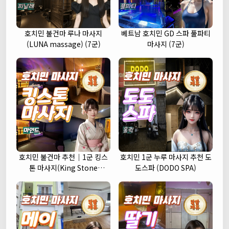
호치민 불건마 루나 마사지
베트남 호치민 GD 스파 풀파티
(LUNA massage) (7군)
마사지 (7군)
호치민 불건마 추천｜1군 킹스
호치민 1군 누루 마사지 추천 도
톤 마사지(King Stone
도스파 (DODO SPA)
massage)