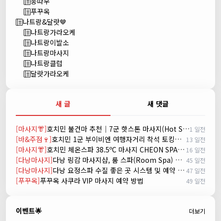
붕따우
푸꾸옥
나트랑&달랏🤎
나트랑가라오케
나트랑이발소
나트랑마사지
나트랑클럽
달랏가라오케
새 글
새 댓글
[마사지👘]
호치민 불건마 추천｜7군 핫스톤 마사지(Hot Stone massage)
1 일전
[바&주점🍷]
호치민 1군 부이비엔 여행자거리 착석 토킹바 놀이터 (NORITER LOUNGE)
13 일전
[마사지👘]
호치민 체온스파 38.5ºC 마사지 CHEON SPA Massage
16 일전
[다낭마사지]
다낭 링감 마사지샵, 룸 스파(Room Spa) 예약
45 일전
[다낭마사지]
다낭 요정스파 수질 좋은 곳 시스템 및 예약 방법
47 일전
[푸꾸옥]
푸꾸옥 사쿠라 VIP 마사지 예약 방법
49 일전
이벤트🌟
더보기