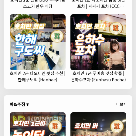
소고기 한우 식당
포차 | 쎄쎄쎄 포차 (CCC
Korean Street Pub)
호치민 2군 타오디엔 횟집 추천 |
호치민 7군 푸미흥 맛집 핫플 |
한해구도씨 (Hanhae)
은하수포차 (Eunhasu Pocha)
바&주점🍷
더보기