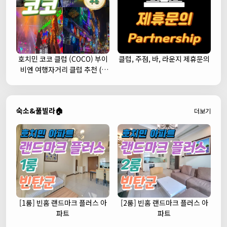
호치민 코코 클럽 (COCO) 부이
클럽, 주점, 바, 라운지 제휴문의
비엔 여행자거리 클럽 추천 (1
군)
숙소&풀빌라🏠
더보기
[1룸] 빈홈 랜드마크 플러스 아
[2룸] 빈홈 랜드마크 플러스 아
파트
파트