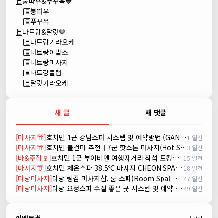
붕따우&푸꾸옥💙
붕따우
푸꾸옥
나트랑&달랏🤎
나트랑가라오케
나트랑이발소
나트랑마사지
나트랑클럽
달랏가라오케
새 글
새 댓글
[마사지👘]
호치민 1군 강남스파 시스템 및 예약방법 (GANGNAM SPA)
1 일전
[마사지👘]
호치민 불건마 추천｜7군 핫스톤 마사지(Hot Stone massage)
3 일전
[바&주점🍷]
호치민 1군 부이비엔 여행자거리 착석 토킹바 놀이터 (NORITER LOUNGE)
15 일전
[마사지👘]
호치민 체온스파 38.5ºC 마사지 CHEON SPA Massage
18 일전
[다낭마사지]
다낭 링감 마사지샵, 룸 스파(Room Spa) 예약
47 일전
[다낭마사지]
다낭 요정스파 수질 좋은 곳 시스템 및 예약 방법
49 일전