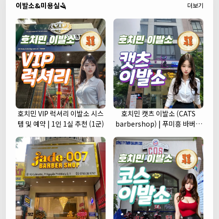
이발소&미용실🪒
더보기
호치민 VIP 럭셔리 이발소 시스
호치민 캣츠 이발소 (CATS
템 및 예약 | 1인 1실 추천 (1군)
barbershop) | 푸미흥 바버샵
(7군)