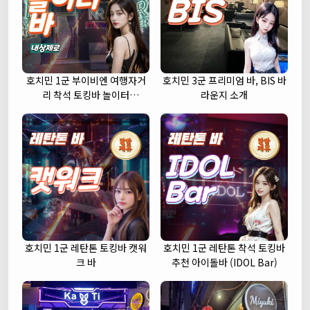
호치민 1군 부이비엔 여행자거
호치민 3군 프리미엄 바, BIS 바
리 착석 토킹바 놀이터
라운지 소개
(NORITER LOUNGE)
호치민 1군 레탄톤 토킹바 캣워
호치민 1군 레탄톤 착석 토킹바
크 바
추천 아이돌바 (IDOL Bar)