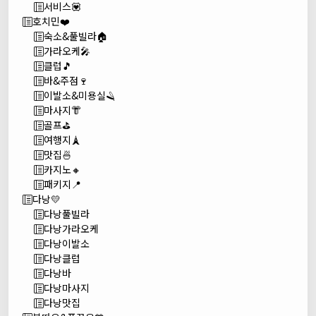
서비스💟
호치민❤️
숙소&풀빌라🏠
가라오케🎤
클럽🎵
바&주점🍷
이발소&미용실🪒
마사지👘
골프⛳
여행지🗼
맛집🍜
카지노🔸
패키지📍
다낭💛
다낭풀빌라
다낭가라오케
다낭이발소
다낭클럽
다낭바
다낭마사지
다낭맛집