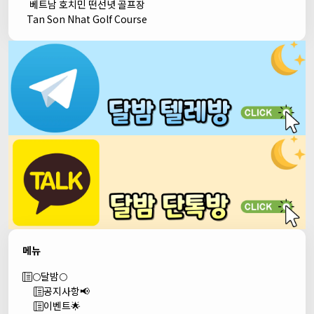
베트남 호치민 떤선녓 골프장
Tan Son Nhat Golf Course
메뉴
🌕달밤🌕
공지사항📢
이벤트🌟