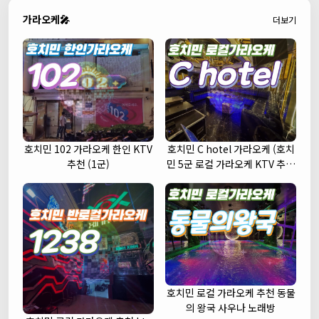
가라오케🎤
더보기
호치민 102 가라오케 한인 KTV
호치민 C hotel 가라오케 (호치
추천 (1군)
민 5군 로컬 가라오케 KTV 추천
주대 예약)
호치민 로컬 가라오케 추천 동물
의 왕국 사우나 노래방