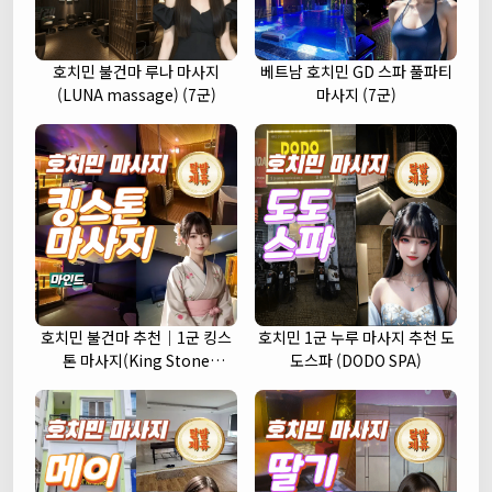
호치민 불건마 루나 마사지
베트남 호치민 GD 스파 풀파티
(LUNA massage) (7군)
마사지 (7군)
호치민 불건마 추천｜1군 킹스
호치민 1군 누루 마사지 추천 도
톤 마사지(King Stone
도스파 (DODO SPA)
massage)