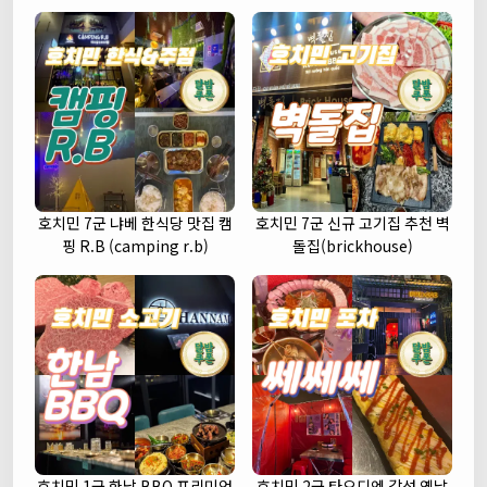
호치민 7군 냐베 한식당 맛집 캠
호치민 7군 신규 고기집 추천 벽
핑 R.B (camping r.b)
돌집(brickhouse)
호치민 1군 한남 BBQ 프리미엄
호치민 2군 타오디엔 감성 옛날