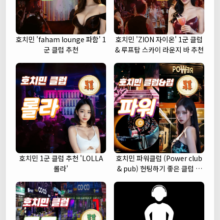
호치민 'faham lounge 파함' 1
호치민 'ZION 자이온' 1군 클럽
군 클럽 추천
& 루프탑 스카이 라운지 바 추천
호치민 1군 클럽 추천 'LOLLA
호치민 파워클럽 (Power club
롤라'
& pub) 헌팅하기 좋은 클럽 추
천 (1군)