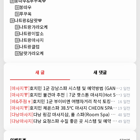
붕따우&푸꾸옥💙
붕따우
푸꾸옥
나트랑&달랏🤎
나트랑가라오케
나트랑이발소
나트랑마사지
나트랑클럽
달랏가라오케
새 글
새 댓글
[마사지👘]
호치민 1군 강남스파 시스템 및 예약방법 (GANGNAM SPA)
2 일전
[마사지👘]
호치민 불건마 추천｜7군 핫스톤 마사지(Hot Stone massage)
3 일전
[바&주점🍷]
호치민 1군 부이비엔 여행자거리 착석 토킹바 놀이터 (NORITER LOUNGE)
16 일전
[마사지👘]
호치민 체온스파 38.5ºC 마사지 CHEON SPA Massage
19 일전
[다낭마사지]
다낭 링감 마사지샵, 룸 스파(Room Spa) 예약
48 일전
[다낭마사지]
다낭 요정스파 수질 좋은 곳 시스템 및 예약 방법
49 일전