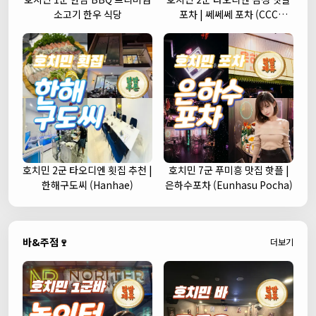
소고기 한우 식당
포차 | 쎄쎄쎄 포차 (CCC
Korean Street Pub)
호치민 2군 타오디엔 횟집 추천 |
호치민 7군 푸미흥 맛집 핫플 |
한해구도씨 (Hanhae)
은하수포차 (Eunhasu Pocha)
바&주점🍷
더보기