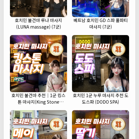
호치민 불건마 루나 마사지
베트남 호치민 GD 스파 풀파티
(LUNA massage) (7군)
마사지 (7군)
호치민 불건마 추천｜1군 킹스
호치민 1군 누루 마사지 추천 도
톤 마사지(King Stone
도스파 (DODO SPA)
massage)