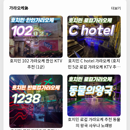
가라오케🎤
더보기
호치민 102 가라오케 한인 KTV
호치민 C hotel 가라오케 (호치
추천 (1군)
민 5군 로컬 가라오케 KTV 추천
주대 예약)
호치민 로컬 가라오케 추천 동물
의 왕국 사우나 노래방