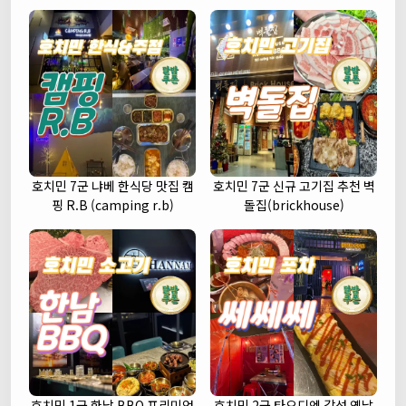
호치민 7군 냐베 한식당 맛집 캠
호치민 7군 신규 고기집 추천 벽
핑 R.B (camping r.b)
돌집(brickhouse)
호치민 1군 한남 BBQ 프리미엄
호치민 2군 타오디엔 감성 옛날