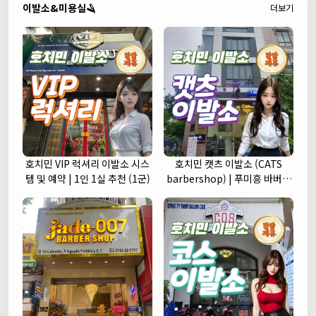
이발소&미용실🪒
더보기
호치민 VIP 럭셔리 이발소 시스
호치민 캣츠 이발소 (CATS
템 및 예약 | 1인 1실 추천 (1군)
barbershop) | 푸미흥 바버샵
(7군)