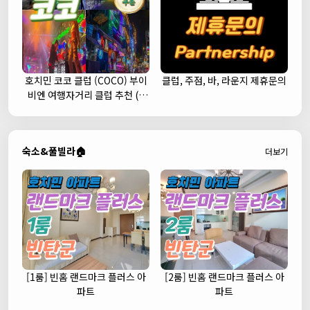
호치민 코코 클럽 (COCO) 부이
클럽, 주점, 바, 라운지 제휴문의
비엔 여행자거리 클럽 추천 (1
군)
숙소&풀빌라🏠
더보기
[1룸] 빈홈 랜드마크 플러스 아
[2룸] 빈홈 랜드마크 플러스 아
파트
파트