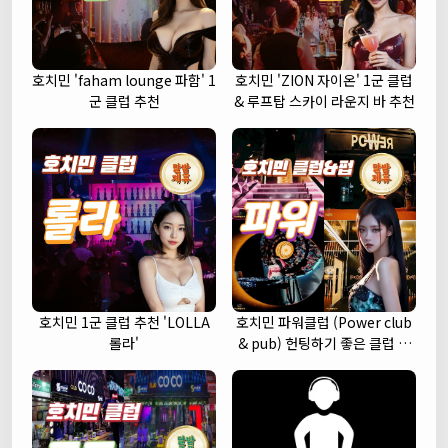
호치민 'faham lounge 파함' 1
호치민 'ZION 자이온' 1군 클럽
군 클럽 추천
& 루프탑 스카이 라운지 바 추천
호치민 1군 클럽 추천 'LOLLA
호치민 파워클럽 (Power club
롤라'
& pub) 헌팅하기 좋은 클럽 추
천 (1군)