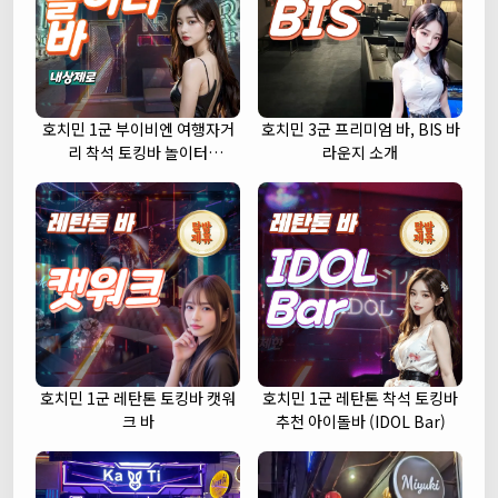
호치민 1군 부이비엔 여행자거
호치민 3군 프리미엄 바, BIS 바
리 착석 토킹바 놀이터
라운지 소개
(NORITER LOUNGE)
호치민 1군 레탄톤 토킹바 캣워
호치민 1군 레탄톤 착석 토킹바
크 바
추천 아이돌바 (IDOL Bar)