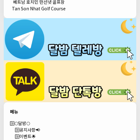
베트남 호치민 떤선녓 골프장
Tan Son Nhat Golf Course
메뉴
🌕달밤🌕
공지사항📢
이벤트🌟