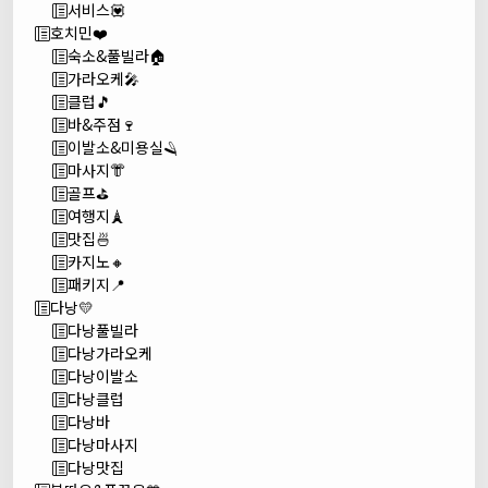
서비스💟
호치민❤️
숙소&풀빌라🏠
가라오케🎤
클럽🎵
바&주점🍷
이발소&미용실🪒
마사지👘
골프⛳
여행지🗼
맛집🍜
카지노🔸
패키지📍
다낭💛
다낭풀빌라
다낭가라오케
다낭이발소
다낭클럽
다낭바
다낭마사지
다낭맛집