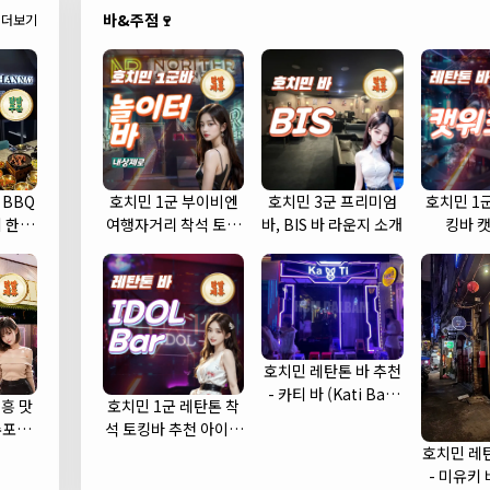
바&주점🍷
더보기
 BBQ
호치민 1군 부이비엔
호치민 3군 프리미엄
호치민 1
 한우
여행자거리 착석 토킹
바, BIS 바 라운지 소개
킹바 
바 놀이터 (NORITER
LOUNGE)
호치민 레탄톤 바 추천
- 카티 바 (Kati Bar)
흥 맛
호치민 1군 레탄톤 착
(1군)
수포차
석 토킹바 추천 아이돌
cha)
바 (IDOL Bar)
호치민 레
- 미유키 바