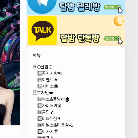
메뉴
🌕달밤🌕
공지사항📢
이벤트🌟
서비스💟
호치민❤️
숙소&풀빌라🏠
가라오케🎤
클럽🎵
바&주점🍷
이발소&미용실🪒
마사지👘
골프⛳