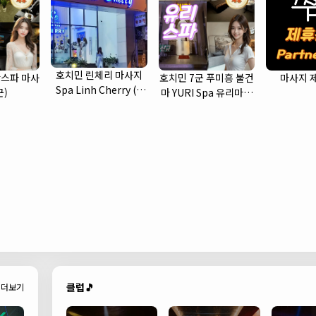
호치민 린체리 마사지
스파 마사
호치민 7군 푸미흥 불건
마사지 
Spa Linh Cherry (1
군)
마 YURI Spa 유리마사
군)
지 소개
클럽🎵
더보기