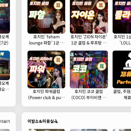
라오케
호치민 'faham
호치민 'ZION 자이온'
호치민 1
(7군)
lounge 파함' 1군 클
1군 클럽 & 루프탑 스
'LOL
럽 추천
카이 라운지 바 추천
라오케
가라오케
호치민 파워클럽
호치민 코코 클럽
클럽, 주점
 예약)
(Power club & pub)
(COCO) 부이비엔 여
제
헌팅하기 좋은 클럽 추
행자거리 클럽 추천 (1
천 (1군)
군)
이발소&미용실🪒
더보기