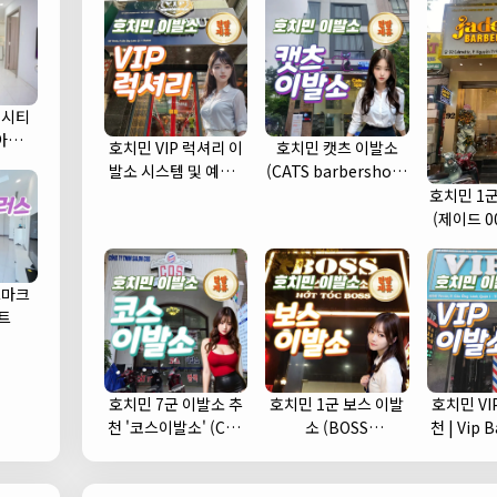
 시티
) 아파트
호치민 VIP 럭셔리 이
호치민 캣츠 이발소
발소 시스템 및 예약 |
(CATS barbershop)
1인 1실 추천 (1군)
| 푸미흥 바버샵 (7군)
호치민 1군 
(제이드 0
드마크
트
호치민 7군 이발소 추
호치민 1군 보스 이발
호치민 VI
천 '코스이발소' (COS
소 (BOSS
천 | Vip Babershop
이발소)
barbershop) 추천
(
및 예약안내