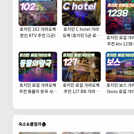
호치민 102 가라오케
호치민 C hotel 가라
한인 KTV 추천 (1군)
오케 (호치민 5군 로컬
호치민 로컬 가
가라오케 KTV 추천 주
추천 ktv 1238 
대 예약)
호치민 로컬 가라오케
호치민 로컬 가라오케
호치민 보스 가
추천 동물의 왕국 사우
추천 127 BB 가라오
(boss 로컬 
나 노래방
케 (1군)
KTV 추천 주대
숙소&풀빌라🏠