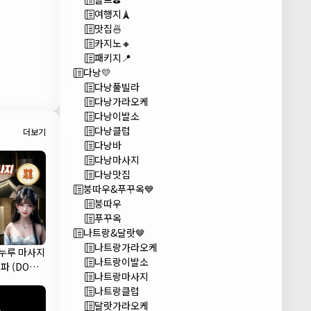
여행지🗼
맛집🍜
카지노🔸
패키지📍
다낭💛
다낭풀빌라
다낭가라오케
다낭이발소
다낭클럽
더보기
다낭바
다낭마사지
다낭맛집
붕따우&푸꾸옥💙
붕따우
푸꾸옥
나트랑&달랏🤎
나트랑가라오케
 누루 마사지
나트랑이발소
파 (DODO
나트랑마사지
A)
나트랑클럽
달랏가라오케