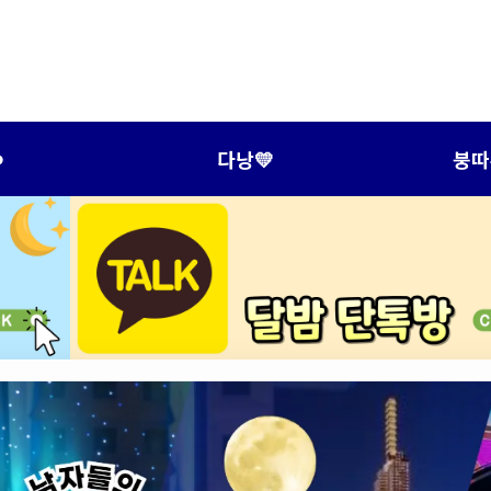
️
다낭💛
붕따