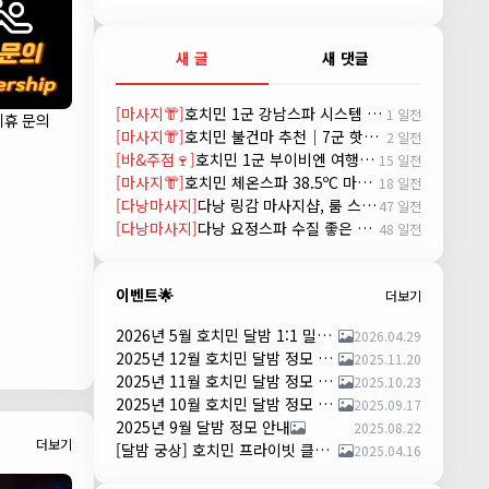
새 글
새 댓글
[마사지👘]
호치민 1군 강남스파 시스템 및 예약방법 (GANGNAM SPA)
1 일전
제휴 문의
[마사지👘]
호치민 불건마 추천｜7군 핫스톤 마사지(Hot Stone massage)
2 일전
[바&주점🍷]
호치민 1군 부이비엔 여행자거리 착석 토킹바 놀이터 (NORITER LOUNGE)
15 일전
[마사지👘]
호치민 체온스파 38.5ºC 마사지 CHEON SPA Massage
18 일전
[다낭마사지]
다낭 링감 마사지샵, 룸 스파(Room Spa) 예약
47 일전
[다낭마사지]
다낭 요정스파 수질 좋은 곳 시스템 및 예약 방법
48 일전
이벤트🌟
더보기
2026년 5월 호치민 달밤 1:1 밀착 댄서 파티 안내
2026.04.29
2025년 12월 호치민 달밤 정모 안내
2025.11.20
2025년 11월 호치민 달밤 정모 안내
2025.10.23
2025년 10월 호치민 달밤 정모 안내
2025.09.17
2025년 9월 달밤 정모 안내
2025.08.22
더보기
[달밤 궁상] 호치민 프라이빗 클럽 댄스 파티 – 하루 한 팀만!
2025.04.16