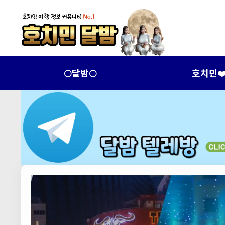
🌕달밤🌕
호치민❤