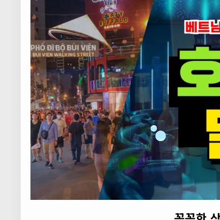
꼼꼼한 상