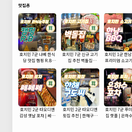
맛집🍜
호치민 7군 냐베 한식
호치민 7군 신규 고기
호치민 1군 한남
당 맛집 캠핑 R.B
집 추천 벽돌집
프리미엄 소고기
(camping r.b)
(brickhouse)
식당
호치민 2군 타오디엔
호치민 2군 타오디엔
호치민 7군 푸미
감성 옛날 포차 | 쎄쎄
횟집 추천 | 한해구도
집 핫플 | 은하
쎄 포차 (CCC Korean
씨 (Hanhae)
(Eunhasu Po
Street Pub)