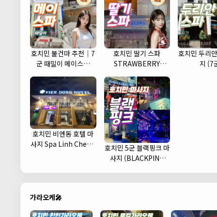
호치민 불건마 추천｜7
호치민 딸기 스파
호치민 두리안
군 때밀이 메이스파
STRAWBERRY
지 (7
(May spa)
MASSAGE
호치민 비엔동 호텔 마
사지 Spa Linh Cherry
호치민 5군 블랙핑크 마
(1군)
사지 (BLACKPINK
MASSAGE)
가라오케🎤