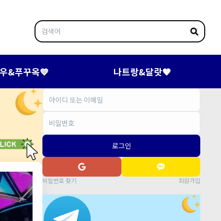
우&푸꾸옥💙
나트랑&달랏🤎
로그인
비밀번호 찾기
회원가입