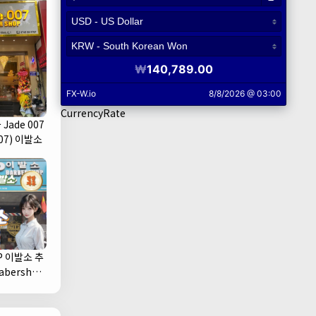
CurrencyRate
Jade 007
07) 이발소
P 이발소 추
1군)