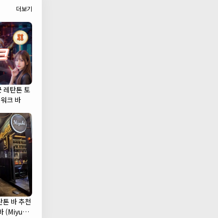
더보기
군 레탄톤 토
캣워크 바
탄톤 바 추천
 (Miyuki