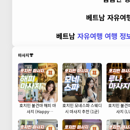
베트남 자유여행
베트남
자유여행 여행 정
마사지👘
호치민 불건마 해피 마
호치민 모네스파 스웨디
호치민 불건마
사지 (Happy
시 마사지 추천 (1군)
사지 (L
massage) (1군)
massage)