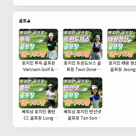
골프⛳
호치민 투득 골프장
호치민 트윈도브스 골
호치민 태광 정산
Vietnam Golf &
프장 Twin Doves
골프장 Jeong
Country Club
Golf Club
Country Cl
베트남 호치민 롱탄
베트남 호치민 떤선녓
CC 골프장 Long
골프장 Tan Son
Thanh Golf Club
Nhat Golf Course