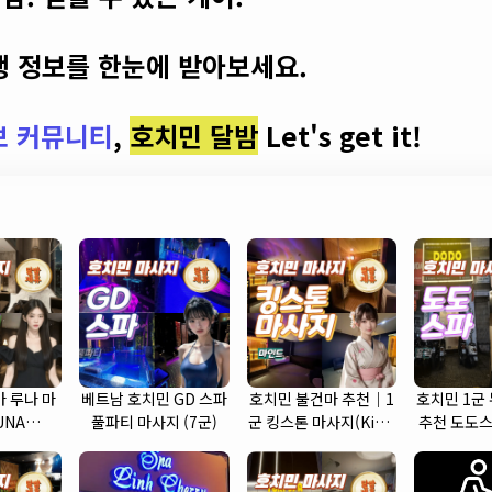
 정보를 한눈에 받아보세요.
보 커뮤니티
,
호치민 달밤
Let's get it!
 루나 마
베트남 호치민 GD 스파
호치민 불건마 추천｜1
호치민 1군
UNA
풀파티 마사지 (7군)
군 킹스톤 마사지(King
추천 도도스
 (7군)
Stone massage)
SP