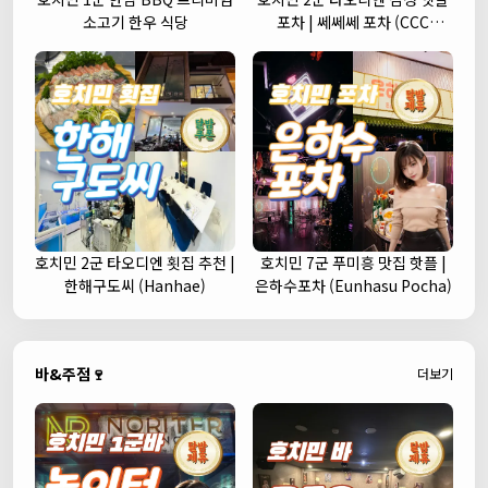
소고기 한우 식당
포차 | 쎄쎄쎄 포차 (CCC
Korean Street Pub)
호치민 2군 타오디엔 횟집 추천 |
호치민 7군 푸미흥 맛집 핫플 |
한해구도씨 (Hanhae)
은하수포차 (Eunhasu Pocha)
바&주점🍷
더보기