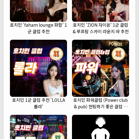
호치민 'faham lounge 파함' 1
호치민 'ZION 자이온' 1군 클럽
군 클럽 추천
& 루프탑 스카이 라운지 바 추천
호치민 1군 클럽 추천 'LOLLA
호치민 파워클럽 (Power club
롤라'
& pub) 헌팅하기 좋은 클럽 추
천 (1군)