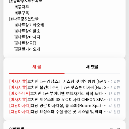
붕따우&푸꾸옥💙
붕따우
푸꾸옥
나트랑&달랏🤎
나트랑가라오케
나트랑이발소
나트랑마사지
나트랑클럽
달랏가라오케
새 글
새 댓글
[마사지👘]
호치민 1군 강남스파 시스템 및 예약방법 (GANGNAM SPA)
2 일전
[마사지👘]
호치민 불건마 추천｜7군 핫스톤 마사지(Hot Stone massage)
3 일전
[바&주점🍷]
호치민 1군 부이비엔 여행자거리 착석 토킹바 놀이터 (NORITER LOUNGE)
15 일전
[마사지👘]
호치민 체온스파 38.5ºC 마사지 CHEON SPA Massage
18 일전
[다낭마사지]
다낭 링감 마사지샵, 룸 스파(Room Spa) 예약
48 일전
[다낭마사지]
다낭 요정스파 수질 좋은 곳 시스템 및 예약 방법
49 일전