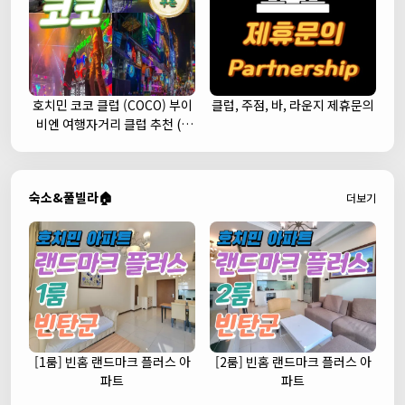
호치민 코코 클럽 (COCO) 부이
클럽, 주점, 바, 라운지 제휴문의
비엔 여행자거리 클럽 추천 (1
군)
숙소&풀빌라🏠
더보기
[1룸] 빈홈 랜드마크 플러스 아
[2룸] 빈홈 랜드마크 플러스 아
파트
파트