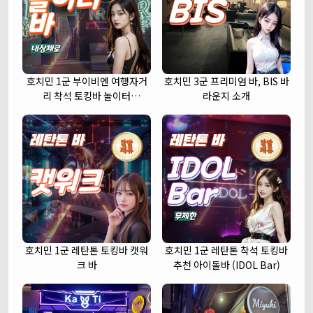
호치민 1군 부이비엔 여행자거
호치민 3군 프리미엄 바, BIS 바
리 착석 토킹바 놀이터
라운지 소개
(NORITER LOUNGE)
호치민 1군 레탄톤 토킹바 캣워
호치민 1군 레탄톤 착석 토킹바
크 바
추천 아이돌바 (IDOL Bar)