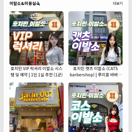
이발소&미용실🪒
더보기
호치민 VIP 럭셔리 이발소 시스
호치민 캣츠 이발소 (CATS
템 및 예약 | 1인 1실 추천 (1군)
barbershop) | 푸미흥 바버샵
(7군)