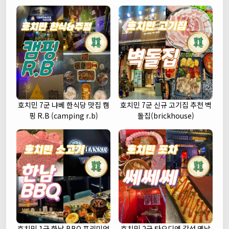
호치민 7군 냐베 한식당 맛집 캠
호치민 7군 신규 고기집 추천 벽
핑 R.B (camping r.b)
돌집(brickhouse)
호치민 1군 한남 BBQ 프리미엄
호치민 2군 타오디엔 감성 옛날