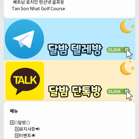
베트남 호치민 떤선녓 골프장
Tan Son Nhat Golf Course
메뉴
🌕달밤🌕
공지사항📢
이벤트🌟