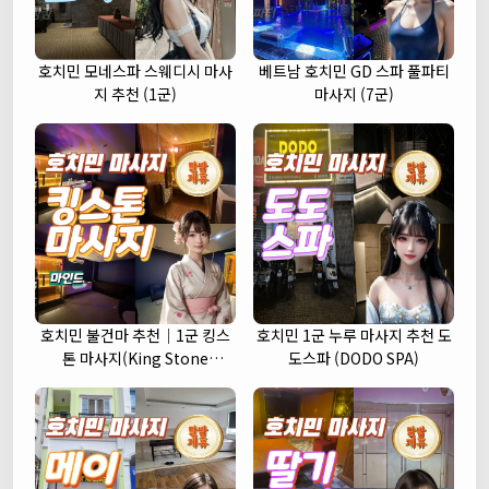
호치민 모네스파 스웨디시 마사
베트남 호치민 GD 스파 풀파티
지 추천 (1군)
마사지 (7군)
호치민 불건마 추천｜1군 킹스
호치민 1군 누루 마사지 추천 도
톤 마사지(King Stone
도스파 (DODO SPA)
massage)