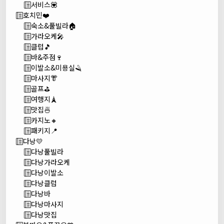
서비스💟
호치민❤️
숙소&풀빌라🏠
가라오케🎤
클럽🎵
바&주점🍷
이발소&미용실🪒
마사지👘
골프⛳
여행지🗼
맛집🍜
카지노🔸
패키지📍
다낭💛
다낭풀빌라
다낭가라오케
다낭이발소
다낭클럽
다낭바
다낭마사지
다낭맛집