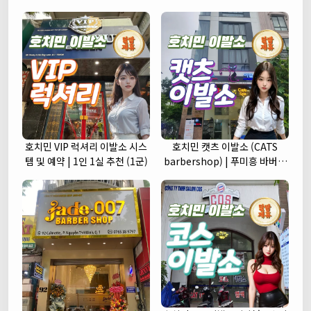
호치민 VIP 럭셔리 이발소 시스
호치민 캣츠 이발소 (CATS
템 및 예약 | 1인 1실 추천 (1군)
barbershop) | 푸미흥 바버샵
(7군)