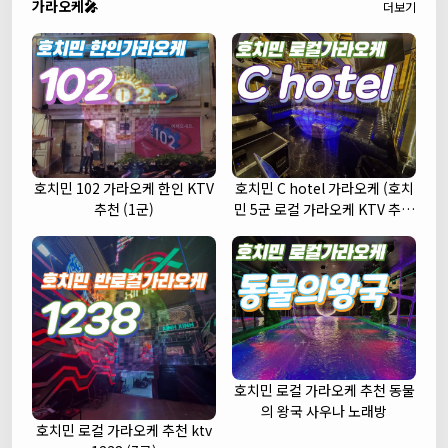
가라오케🎤
더보기
호치민 102 가라오케 한인 KTV
호치민 C hotel 가라오케 (호치
추천 (1군)
민 5군 로컬 가라오케 KTV 추천
주대 예약)
호치민 로컬 가라오케 추천 동물
의 왕국 사우나 노래방
호치민 로컬 가라오케 추천 ktv