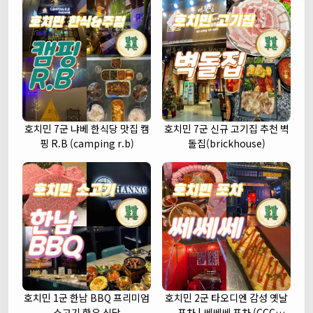
호치민 7군 냐베 한식당 맛집 캠
호치민 7군 신규 고기집 추천 벽
핑 R.B (camping r.b)
돌집(brickhouse)
호치민 1군 한남 BBQ 프리미엄
호치민 2군 타오디엔 감성 옛날
소고기 한우 식당
포차 | 쎄쎄쎄 포차 (CCC