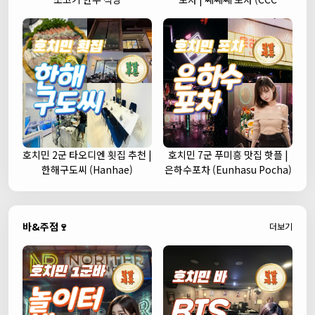
Korean Street Pub)
호치민 2군 타오디엔 횟집 추천 |
호치민 7군 푸미흥 맛집 핫플 |
한해구도씨 (Hanhae)
은하수포차 (Eunhasu Pocha)
바&주점🍷
더보기