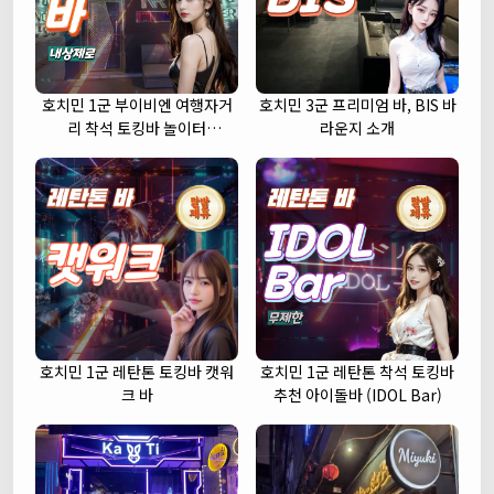
호치민 1군 부이비엔 여행자거
호치민 3군 프리미엄 바, BIS 바
리 착석 토킹바 놀이터
라운지 소개
(NORITER LOUNGE)
호치민 1군 레탄톤 토킹바 캣워
호치민 1군 레탄톤 착석 토킹바
크 바
추천 아이돌바 (IDOL Bar)