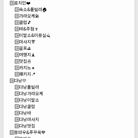
호치민❤️
숙소&풀빌라🏠
가라오케🎤
클럽🎵
바&주점🍷
이발소&미용실🪒
마사지👘
골프⛳
여행지🗼
맛집🍜
카지노🔸
패키지📍
다낭💛
다낭풀빌라
다낭가라오케
다낭이발소
다낭클럽
다낭바
다낭마사지
다낭맛집
붕따우&푸꾸옥💙