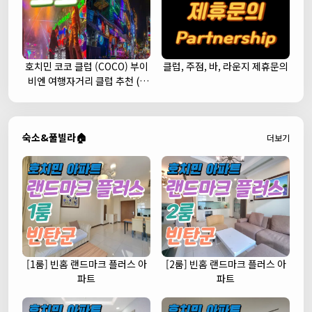
호치민 코코 클럽 (COCO) 부이
클럽, 주점, 바, 라운지 제휴문의
비엔 여행자거리 클럽 추천 (1
군)
숙소&풀빌라🏠
더보기
[1룸] 빈홈 랜드마크 플러스 아
[2룸] 빈홈 랜드마크 플러스 아
파트
파트