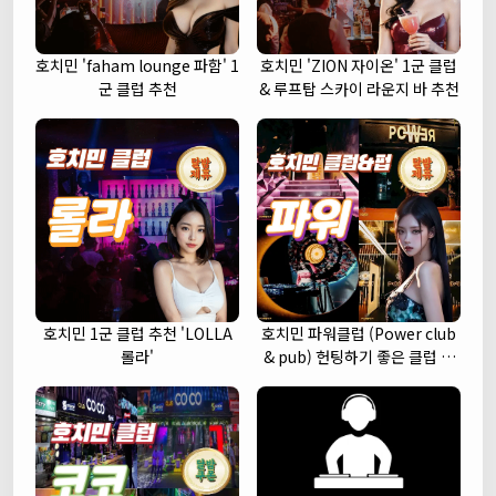
호치민 'faham lounge 파함' 1
호치민 'ZION 자이온' 1군 클럽
군 클럽 추천
& 루프탑 스카이 라운지 바 추천
호치민 1군 클럽 추천 'LOLLA
호치민 파워클럽 (Power club
롤라'
& pub) 헌팅하기 좋은 클럽 추
천 (1군)