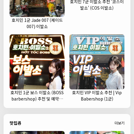
호치민 7군 이발소 추천 '코스이
발소' (COS 이발소)
호치민 1군 Jade 007 (제이드
007) 이발소
호치민 1군 보스 이발소 (BOSS
호치민 VIP 이발소 추천 | Vip
barbershop) 추천 및 예약안
Babershop (1군)
내
맛집🍜
더보기