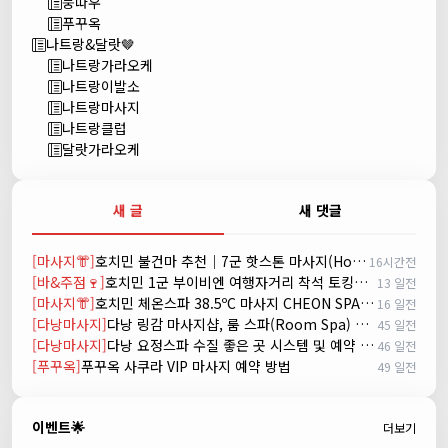
붕따우
푸꾸옥
나트랑&달랏🤎
나트랑가라오케
나트랑이발소
나트랑마사지
나트랑클럽
달랏가라오케
새 글
새 댓글
[마사지👘]
호치민 불건마 추천｜7군 핫스톤 마사지(Hot Stone massage)
16시간전
[바&주점🍷]
호치민 1군 부이비엔 여행자거리 착석 토킹바 놀이터 (NORITER LOUNGE)
13 일전
[마사지👘]
호치민 체온스파 38.5ºC 마사지 CHEON SPA Massage
16 일전
[다낭마사지]
다낭 링감 마사지샵, 룸 스파(Room Spa) 예약
45 일전
[다낭마사지]
다낭 요정스파 수질 좋은 곳 시스템 및 예약 방법
46 일전
[푸꾸옥]
푸꾸옥 사쿠라 VIP 마사지 예약 방법
49 일전
이벤트🌟
더보기