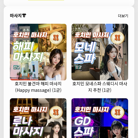
마사지👘
더보기
호치민 불건마 해피 마사지
호치민 모네스파 스웨디시 마사
(Happy massage) (1군)
지 추천 (1군)