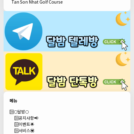
Tan Son Nhat Golf Course
메뉴
🌕달밤🌕
공지사항📢
이벤트🌟
서비스💟