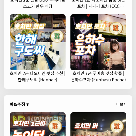
소고기 한우 식당
포차 | 쎄쎄쎄 포차 (CCC
Korean Street Pub)
호치민 2군 타오디엔 횟집 추천 |
호치민 7군 푸미흥 맛집 핫플 |
한해구도씨 (Hanhae)
은하수포차 (Eunhasu Pocha)
바&주점🍷
더보기