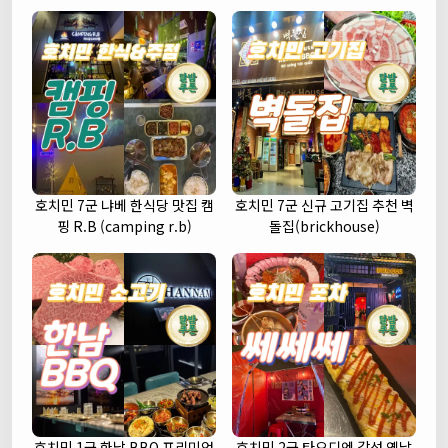
호치민 7군 냐베 한식당 맛집 캠
호치민 7군 신규 고기집 추천 벽
핑 R.B (camping r.b)
돌집(brickhouse)
호치민 1군 한남 BBQ 프리미엄
호치민 2군 타오디엔 감성 옛날