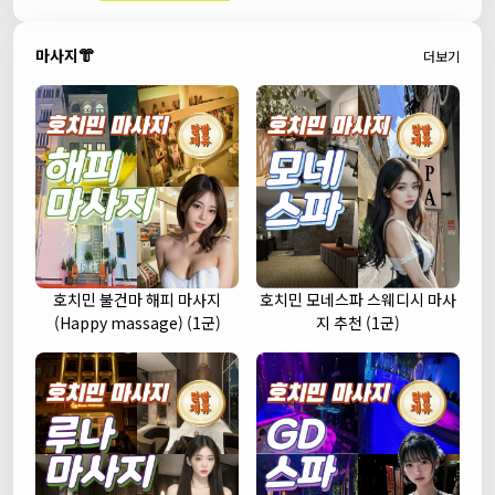
마사지👘
더보기
호치민 불건마 해피 마사지
호치민 모네스파 스웨디시 마사
(Happy massage) (1군)
지 추천 (1군)