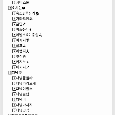
서비스💟
호치민❤️
숙소&풀빌라🏠
가라오케🎤
클럽🎵
바&주점🍷
이발소&미용실🪒
마사지👘
골프⛳
여행지🗼
맛집🍜
카지노🔸
패키지📍
다낭💛
다낭풀빌라
다낭가라오케
다낭이발소
다낭클럽
다낭바
다낭마사지
다낭맛집