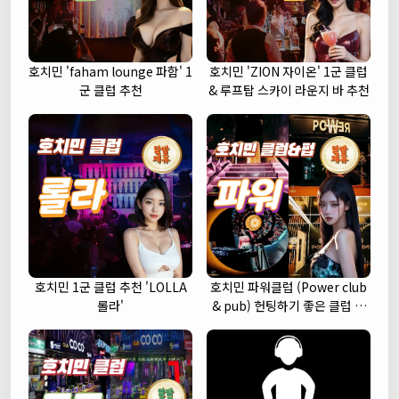
호치민 'faham lounge 파함' 1
호치민 'ZION 자이온' 1군 클럽
군 클럽 추천
& 루프탑 스카이 라운지 바 추천
호치민 1군 클럽 추천 'LOLLA
호치민 파워클럽 (Power club
롤라'
& pub) 헌팅하기 좋은 클럽 추
천 (1군)