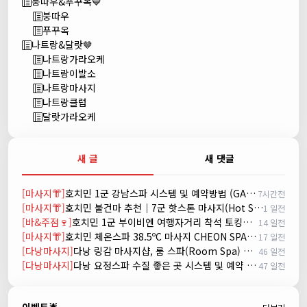
붕따우&푸꾸옥💙
붕따우
푸꾸옥
나트랑&달랏🤎
나트랑가라오케
나트랑이발소
나트랑마사지
나트랑클럽
달랏가라오케
새 글
새 댓글
[마사지👘]
호치민 1군 강남스파 시스템 및 예약방법 (GANGNAM SPA)
7시간전
[마사지👘]
호치민 불건마 추천｜7군 핫스톤 마사지(Hot Stone massage)
1 일전
[바&주점🍷]
호치민 1군 부이비엔 여행자거리 착석 토킹바 놀이터 (NORITER LOUNGE)
14 일전
[마사지👘]
호치민 체온스파 38.5ºC 마사지 CHEON SPA Massage
17 일전
[다낭마사지]
다낭 링감 마사지샵, 룸 스파(Room Spa) 예약
46 일전
[다낭마사지]
다낭 요정스파 수질 좋은 곳 시스템 및 예약 방법
47 일전