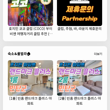
호치민 코코 클럽 (COCO) 부이
클럽, 주점, 바, 라운지 제휴문의
비엔 여행자거리 클럽 추천 (1
군)
숙소&풀빌라🏠
더보기
[1룸] 빈홈 랜드마크 플러스 아
[2룸] 빈홈 랜드마크 플러스 아
파트
파트