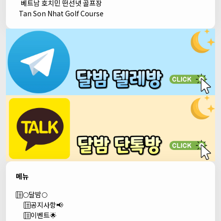
베트남 호치민 떤선녓 골프장
Tan Son Nhat Golf Course
메뉴
🌕달밤🌕
공지사항📢
이벤트🌟