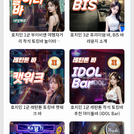
호치민 1군 부이비엔 여행자거
호치민 3군 프리미엄 바, BIS 바
리 착석 토킹바 놀이터
라운지 소개
(NORITER LOUNGE)
호치민 1군 레탄톤 토킹바 캣워
호치민 1군 레탄톤 착석 토킹바
크 바
추천 아이돌바 (IDOL Bar)