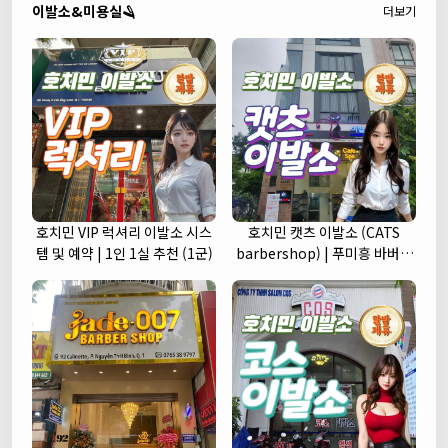
이발소&미용실🪒
더보기
호치민 VIP 럭셔리 이발소 시스
호치민 캣츠 이발소 (CATS
템 및 예약 | 1인 1실 추천 (1군)
barbershop) | 푸미흥 바버샵
(7군)