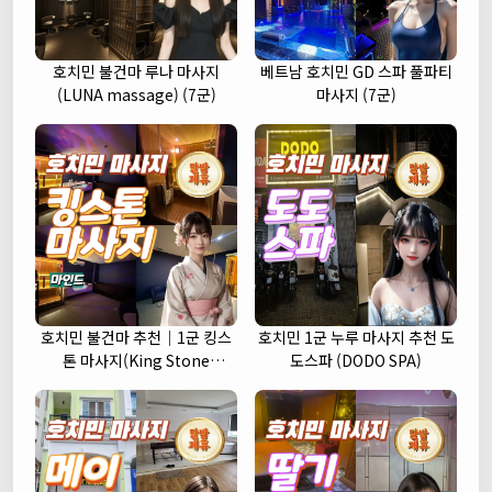
호치민 불건마 루나 마사지
베트남 호치민 GD 스파 풀파티
(LUNA massage) (7군)
마사지 (7군)
호치민 불건마 추천｜1군 킹스
호치민 1군 누루 마사지 추천 도
톤 마사지(King Stone
도스파 (DODO SPA)
massage)