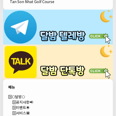
Tan Son Nhat Golf Course
메뉴
🌕달밤🌕
공지사항📢
이벤트🌟
서비스💟