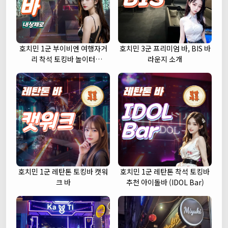
호치민 1군 부이비엔 여행자거
호치민 3군 프리미엄 바, BIS 바
리 착석 토킹바 놀이터
라운지 소개
(NORITER LOUNGE)
호치민 1군 레탄톤 토킹바 캣워
호치민 1군 레탄톤 착석 토킹바
크 바
추천 아이돌바 (IDOL Bar)