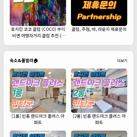
호치민 코코 클럽 (COCO) 부이
클럽, 주점, 바, 라운지 제휴문의
비엔 여행자거리 클럽 추천 (1
군)
숙소&풀빌라🏠
더보기
[1룸] 빈홈 랜드마크 플러스 아
[2룸] 빈홈 랜드마크 플러스 아
파트
파트