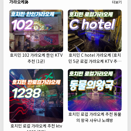
가라오케🎤
더보기
호치민 102 가라오케 한인 KTV
호치민 C hotel 가라오케 (호치
추천 (1군)
민 5군 로컬 가라오케 KTV 추천
주대 예약)
호치민 로컬 가라오케 추천 동물
의 왕국 사우나 노래방
호치민 로컬 가라오케 추천 ktv