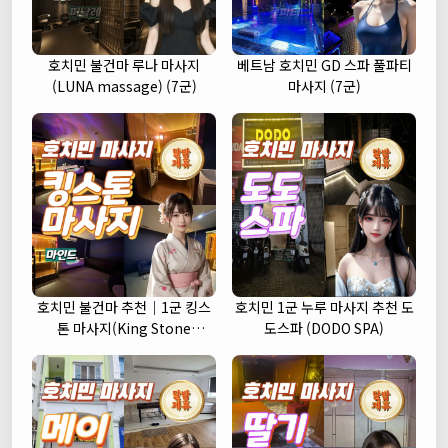
호치민 불건마 루나 마사지
베트남 호치민 GD 스파 풀파티
(LUNA massage) (7군)
마사지 (7군)
호치민 불건마 추천｜1군 킹스
호치민 1군 누루 마사지 추천 도
톤 마사지(King Stone
도스파 (DODO SPA)
massage)