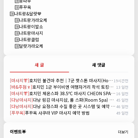
붕따우
푸꾸옥
나트랑&달랏🤎
나트랑가라오케
나트랑이발소
나트랑마사지
나트랑클럽
달랏가라오케
새 글
새 댓글
[마사지👘]
호치민 불건마 추천｜7군 핫스톤 마사지(Hot Stone massage)
19시간전
[바&주점🍷]
호치민 1군 부이비엔 여행자거리 착석 토킹바 놀이터 (NORITER LOUNGE)
13 일전
[마사지👘]
호치민 체온스파 38.5ºC 마사지 CHEON SPA Massage
16 일전
[다낭마사지]
다낭 링감 마사지샵, 룸 스파(Room Spa) 예약
45 일전
[다낭마사지]
다낭 요정스파 수질 좋은 곳 시스템 및 예약 방법
46 일전
[푸꾸옥]
푸꾸옥 사쿠라 VIP 마사지 예약 방법
49 일전
이벤트🌟
더보기