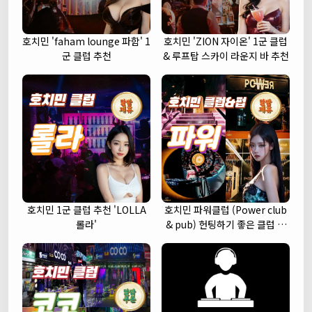
호치민 'faham lounge 파함' 1
호치민 'ZION 자이온' 1군 클럽
군 클럽 추천
& 루프탑 스카이 라운지 바 추천
호치민 1군 클럽 추천 'LOLLA
호치민 파워클럽 (Power club
롤라'
& pub) 헌팅하기 좋은 클럽 추
천 (1군)