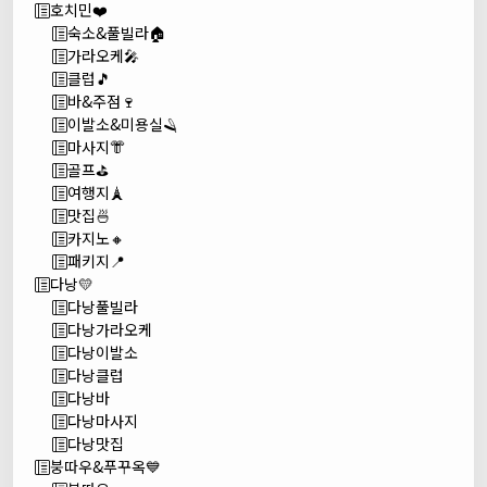
호치민❤️
숙소&풀빌라🏠
가라오케🎤
클럽🎵
바&주점🍷
이발소&미용실🪒
마사지👘
골프⛳
여행지🗼
맛집🍜
카지노🔸
패키지📍
다낭💛
다낭풀빌라
다낭가라오케
다낭이발소
다낭클럽
다낭바
다낭마사지
다낭맛집
붕따우&푸꾸옥💙