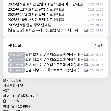
2026년 5월 호치민 달밤 1:1 밀착 댄서 파티 안내
2026.04.29
2025년 12월 호치민 달밤 정모 안내
2025.11.20
2025년 11월 호치민 달밤 정모 안내
2025.10.23
2025년 10월 호치민 달밤 정모 안내
2025.09.17
2025년 9월 달밤 정모 안내
2025.08.22
[달밤 궁상] 호치민 프라이빗 클럽 댄스 파티 – 하루 한 팀만!
2025.04.16
서비스💟
더보기
달밤 호치민 VIP 패스트트랙 이용안내 (떤션넛공항)
패스트트랙
2024.06.28
달밤 나트랑 VIP 패스트트랙 이용안내 (깜란공항)
패스트트랙
2024.07.02
달밤 하노이 VIP 패스트트랙 이용안내 (노이바이공항)
패스트트랙
2024.08.07
달밤 다낭 VIP 패스트트랙 이용안내 (다낭국제공항)
패스트트랙
2024.06.29
날씨, 06 8월
서울특별시 날씨
+
37
°
°
최고::
+
38
최저::
+
29
습도:
36%
바람:
W - 12 KPH