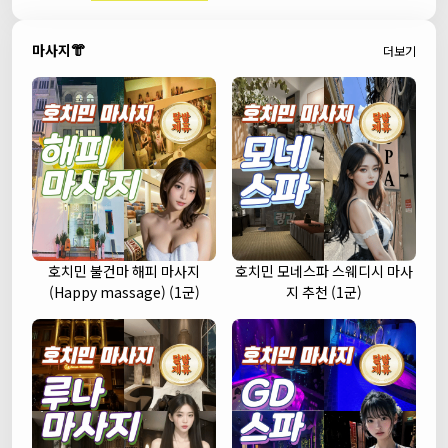
마사지👘
더보기
호치민 불건마 해피 마사지
호치민 모네스파 스웨디시 마사
(Happy massage) (1군)
지 추천 (1군)