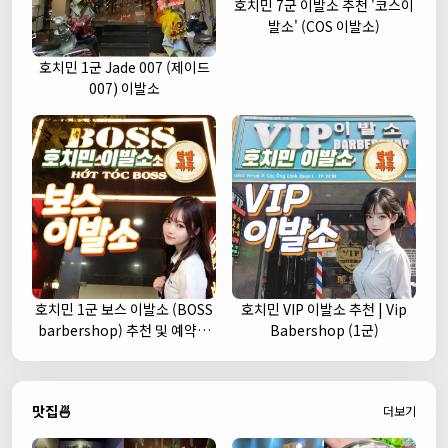
호치민 7군 이발소 추천 '코스이
발소' (COS 이발소)
호치민 1군 Jade 007 (제이드
007) 이발소
호치민 1군 보스 이발소 (BOSS
호치민 VIP 이발소 추천 | Vip
barbershop) 추천 및 예약안
Babershop (1군)
내
맛집🍜
더보기