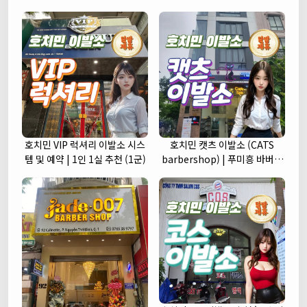
호치민 VIP 럭셔리 이발소 시스
호치민 캣츠 이발소 (CATS
템 및 예약 | 1인 1실 추천 (1군)
barbershop) | 푸미흥 바버샵
(7군)