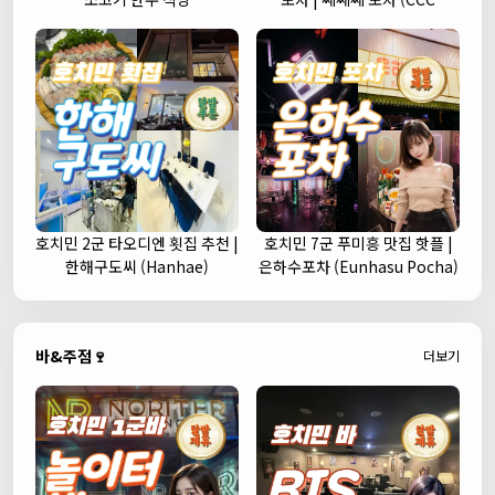
Korean Street Pub)
호치민 2군 타오디엔 횟집 추천 |
호치민 7군 푸미흥 맛집 핫플 |
한해구도씨 (Hanhae)
은하수포차 (Eunhasu Pocha)
바&주점🍷
더보기