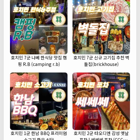
호치민 7군 냐베 한식당 맛집 캠
호치민 7군 신규 고기집 추천 벽
핑 R.B (camping r.b)
돌집(brickhouse)
호치민 1군 한남 BBQ 프리미엄
호치민 2군 타오디엔 감성 옛날
소고기 한우 식당
포차 | 쎄쎄쎄 포차 (CCC