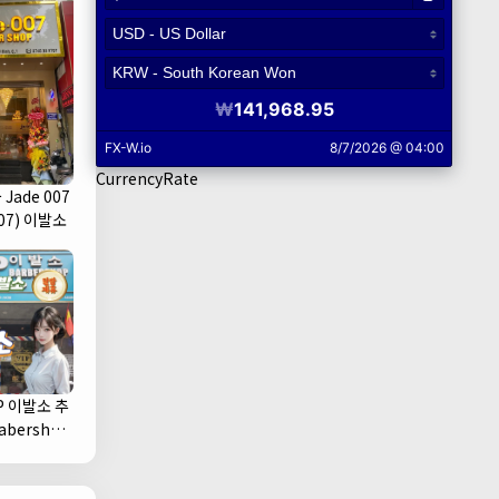
CurrencyRate
Jade 007
07) 이발소
P 이발소 추
1군)