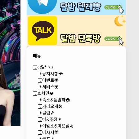
메뉴
🌕달밤🌕
공지사항📢
이벤트🌟
서비스💟
호치민❤️
숙소&풀빌라🏠
가라오케🎤
클럽🎵
바&주점🍷
이발소&미용실🪒
마사지👘
골프⛳