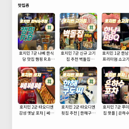
맛집🍜
호치민 7군 냐베 한식
호치민 7군 신규 고기
호치민 1군 한남
당 맛집 캠핑 R.B
집 추천 벽돌집
프리미엄 소고기
(camping r.b)
(brickhouse)
식당
호치민 2군 타오디엔
호치민 2군 타오디엔
호치민 7군 푸미
감성 옛날 포차 | 쎄쎄
횟집 추천 | 한해구도
집 핫플 | 은하
쎄 포차 (CCC Korean
씨 (Hanhae)
(Eunhasu Po
Street Pub)