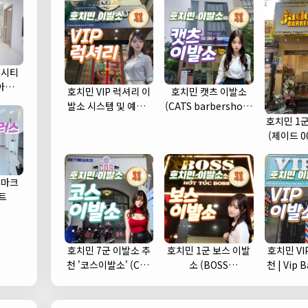
 시티
) 아파트
호치민 VIP 럭셔리 이
호치민 캣츠 이발소
발소 시스템 및 예약 |
(CATS barbershop)
1인 1실 추천 (1군)
| 푸미흥 바버샵 (7군)
호치민 1군 
(제이드 0
드마크
트
호치민 7군 이발소 추
호치민 1군 보스 이발
호치민 VI
천 '코스이발소' (COS
소 (BOSS
천 | Vip Babershop
이발소)
barbershop) 추천
(
및 예약안내