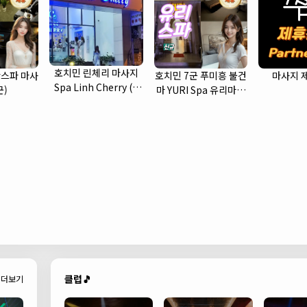
호치민 린체리 마사지
스파 마사
호치민 7군 푸미흥 불건
마사지 
Spa Linh Cherry (1
군)
마 YURI Spa 유리마사
군)
지 소개
클럽🎵
더보기