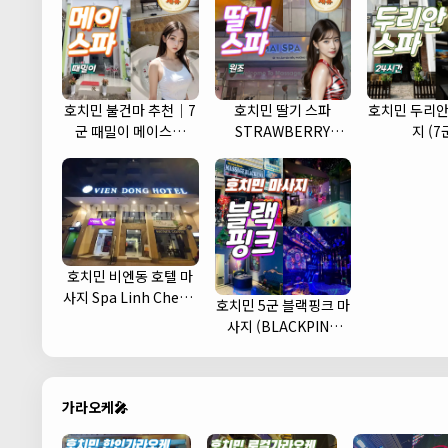
호치민 불건마 추천｜7
호치민 딸기 스파
호치민 두리안
군 때밀이 메이스파
STRAWBERRY
지 (7
(May spa)
MASSAGE
호치민 비엔동 호텔 마
사지 Spa Linh Cherry
호치민 5군 블랙핑크 마
(1군)
사지 (BLACKPINK
MASSAGE)
가라오케🎤