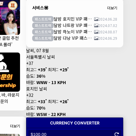
서비스💟
더보기
달밤 호치민 VIP 패스트트랙 이용안내 (떤션넛공항)
패스트트랙
2024.06.28
달밤 나트랑 VIP 패스트트랙 이용안내 (깜란공항)
패스트트랙
2024.07.02
달밤 하노이 VIP 패스트트랙 이용안내 (노이바이공항)
패스트트랙
2024.08.07
군 클럽 추천
달밤 다낭 VIP 패스트트랙 이용안내 (다낭국제공항)
패스트트랙
2024.06.29
LA 롤라'
날씨, 07 8월
서울특별시 날씨
+
37
°
°
최고::
+
39
최저::
+
29
습도:
36%
바람:
WNW - 13 KPH
호치민 날씨
, 바, 라운지
+
32
°
°
휴문의
최고::
+
33
최저::
+
26
습도:
70%
바람:
WSW - 22 KPH
더보기