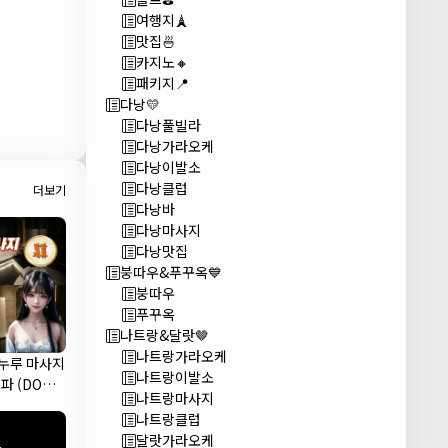
여행지🗼
맛집🍜
카지노🔸
패키지📍
다낭💛
다낭풀빌라
다낭가라오케
다낭이발소
다낭클럽
더보기
다낭바
다낭마사지
다낭맛집
붕따우&푸꾸옥💙
붕따우
푸꾸옥
나트랑&달랏🤎
나트랑가라오케
 누루 마사지
나트랑이발소
파 (DODO
나트랑마사지
A)
나트랑클럽
달랏가라오케