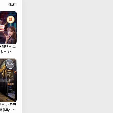
더보기
군 레탄톤 토
캣워크 바
탄톤 바 추천
 (Miyuki