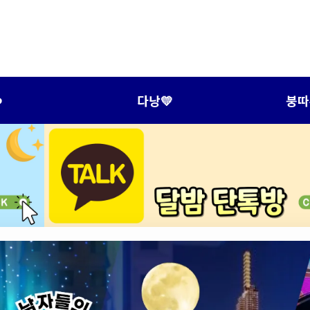
️
다낭💛
붕따