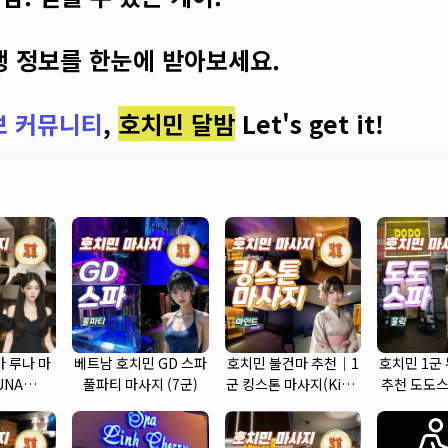
 정보를 한눈에 받아보세요.
보 커뮤니티
,
호치민 달밤
Let's get it!
 루나 마
베트남 호치민 GD 스파
호치민 불건마 추천｜1
호치민 1군
UNA
풀파티 마사지 (7군)
군 킹스톤 마사지(King
추천 도도스
 (7군)
Stone massage)
SP