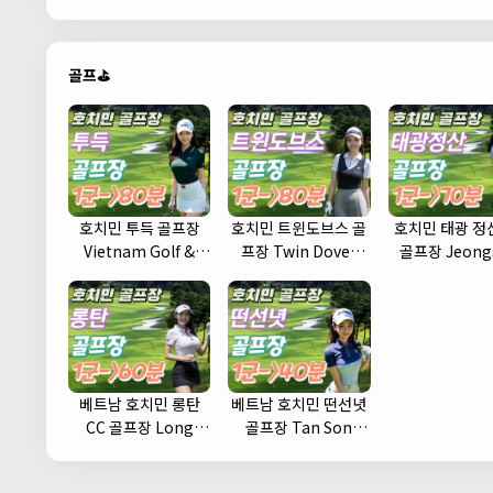
골프⛳
호치민 투득 골프장
호치민 트윈도브스 골
호치민 태광 정산
Vietnam Golf &
프장 Twin Doves
골프장 Jeong
Country Club
Golf Club
Country Cl
베트남 호치민 롱탄
베트남 호치민 떤선녓
CC 골프장 Long
골프장 Tan Son
Thanh Golf Club
Nhat Golf Course