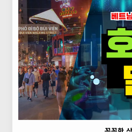
꼼꼼한 상