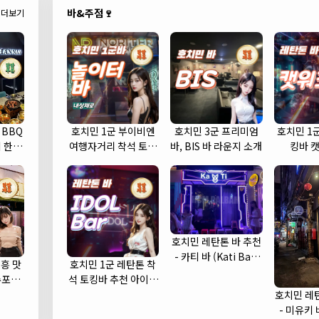
바&주점🍷
더보기
 BBQ
호치민 1군 부이비엔
호치민 3군 프리미엄
호치민 1
 한우
여행자거리 착석 토킹
바, BIS 바 라운지 소개
킹바 
바 놀이터 (NORITER
LOUNGE)
호치민 레탄톤 바 추천
- 카티 바 (Kati Bar)
흥 맛
호치민 1군 레탄톤 착
(1군)
수포차
석 토킹바 추천 아이돌
cha)
바 (IDOL Bar)
호치민 레
- 미유키 바