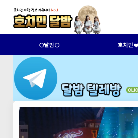
🌕달밤🌕
호치민❤