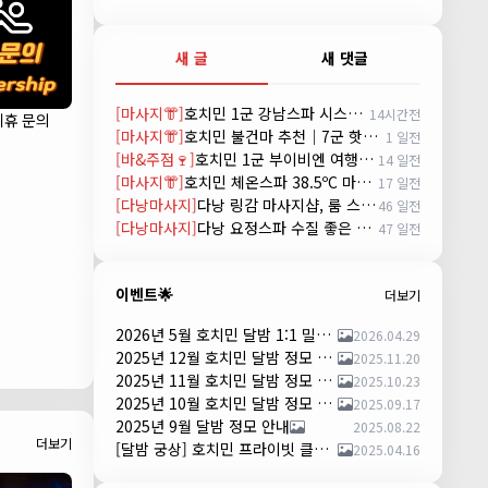
새 글
새 댓글
[마사지👘]
호치민 1군 강남스파 시스템 및 예약방법 (GANGNAM SPA)
14시간전
제휴 문의
[마사지👘]
호치민 불건마 추천｜7군 핫스톤 마사지(Hot Stone massage)
1 일전
[바&주점🍷]
호치민 1군 부이비엔 여행자거리 착석 토킹바 놀이터 (NORITER LOUNGE)
14 일전
[마사지👘]
호치민 체온스파 38.5ºC 마사지 CHEON SPA Massage
17 일전
[다낭마사지]
다낭 링감 마사지샵, 룸 스파(Room Spa) 예약
46 일전
[다낭마사지]
다낭 요정스파 수질 좋은 곳 시스템 및 예약 방법
47 일전
이벤트🌟
더보기
2026년 5월 호치민 달밤 1:1 밀착 댄서 파티 안내
2026.04.29
2025년 12월 호치민 달밤 정모 안내
2025.11.20
2025년 11월 호치민 달밤 정모 안내
2025.10.23
2025년 10월 호치민 달밤 정모 안내
2025.09.17
2025년 9월 달밤 정모 안내
2025.08.22
더보기
[달밤 궁상] 호치민 프라이빗 클럽 댄스 파티 – 하루 한 팀만!
2025.04.16