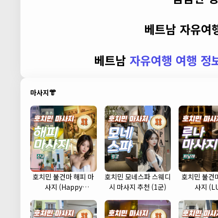
베트남 자유여행
베트남
자유여행 여행 정
마사지👘
호치민 불건마 해피 마
호치민 모네스파 스웨디
호치민 불건마
사지 (Happy
시 마사지 추천 (1군)
사지 (L
massage) (1군)
massage)