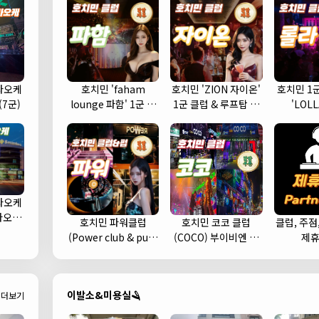
라오케
호치민 'faham
호치민 'ZION 자이온'
호치민 1
(7군)
lounge 파함' 1군 클
1군 클럽 & 루프탑 스
'LOL
럽 추천
카이 라운지 바 추천
라오케
가라오케
호치민 파워클럽
호치민 코코 클럽
클럽, 주점
 예약)
(Power club & pub)
(COCO) 부이비엔 여
제
헌팅하기 좋은 클럽 추
행자거리 클럽 추천 (1
천 (1군)
군)
이발소&미용실🪒
더보기