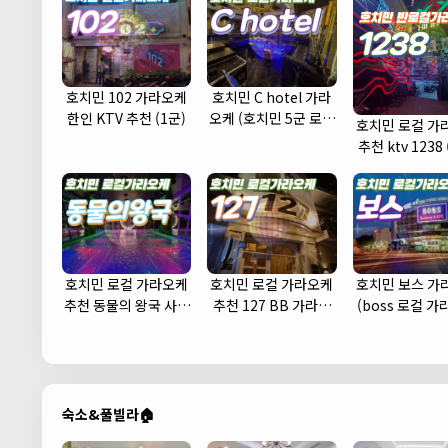
호치민 102 가라오케
호치민 C hotel 가라
한인 KTV 추천 (1군)
오케 (호치민 5군 로컬
호치민 로컬 가
가라오케 KTV 추천 주
추천 ktv 1238 
대 예약)
호치민 로컬 가라오케
호치민 로컬 가라오케
호치민 보스 가
추천 동물의 왕국 사우
추천 127 BB 가라오
(boss 로컬 
나 노래방
케 (1군)
KTV 추천 주대
숙소&풀빌라🏠