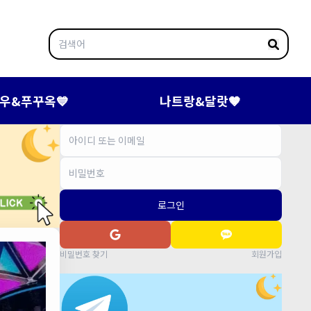
우&푸꾸옥💙
나트랑&달랏🤎
로그인
비밀번호 찾기
회원가입