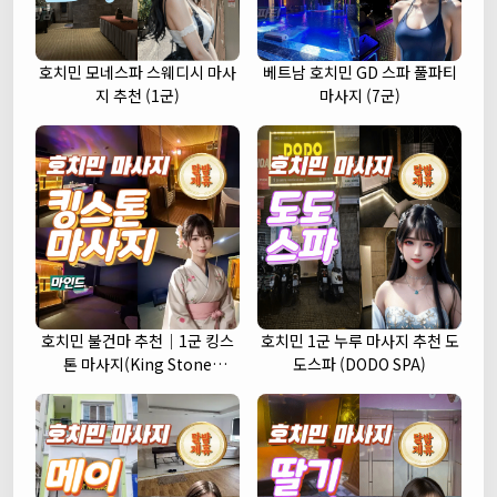
호치민 모네스파 스웨디시 마사
베트남 호치민 GD 스파 풀파티
지 추천 (1군)
마사지 (7군)
호치민 불건마 추천｜1군 킹스
호치민 1군 누루 마사지 추천 도
톤 마사지(King Stone
도스파 (DODO SPA)
massage)