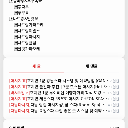
붕따우&푸꾸옥💙
붕따우
푸꾸옥
나트랑&달랏🤎
나트랑가라오케
나트랑이발소
나트랑마사지
나트랑클럽
달랏가라오케
새 글
새 댓글
[마사지👘]
호치민 1군 강남스파 시스템 및 예약방법 (GANGNAM SPA)
2 일전
[마사지👘]
호치민 불건마 추천｜7군 핫스톤 마사지(Hot Stone massage)
3 일전
[바&주점🍷]
호치민 1군 부이비엔 여행자거리 착석 토킹바 놀이터 (NORITER LOUNGE)
15 일전
[마사지👘]
호치민 체온스파 38.5ºC 마사지 CHEON SPA Massage
18 일전
[다낭마사지]
다낭 링감 마사지샵, 룸 스파(Room Spa) 예약
48 일전
[다낭마사지]
다낭 요정스파 수질 좋은 곳 시스템 및 예약 방법
49 일전