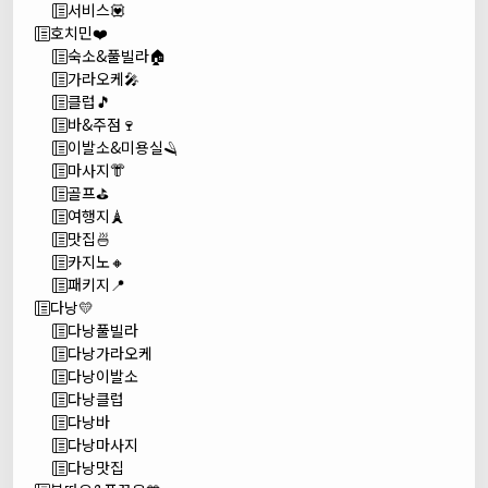
서비스💟
호치민❤️
숙소&풀빌라🏠
가라오케🎤
클럽🎵
바&주점🍷
이발소&미용실🪒
마사지👘
골프⛳
여행지🗼
맛집🍜
카지노🔸
패키지📍
다낭💛
다낭풀빌라
다낭가라오케
다낭이발소
다낭클럽
다낭바
다낭마사지
다낭맛집