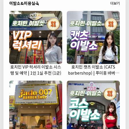
이발소&미용실🪒
더보기
호치민 VIP 럭셔리 이발소 시스
호치민 캣츠 이발소 (CATS
템 및 예약 | 1인 1실 추천 (1군)
barbershop) | 푸미흥 바버샵
(7군)