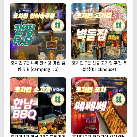
호치민 7군 냐베 한식당 맛집 캠
호치민 7군 신규 고기집 추천 벽
핑 R.B (camping r.b)
돌집(brickhouse)
호치민 1군 한남 BBQ 프리미엄
호치민 2군 타오디엔 감성 옛날