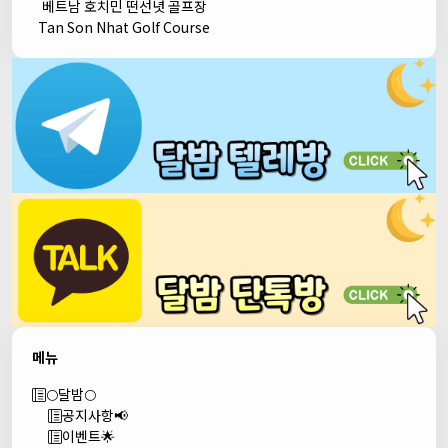
베트남 호치민 떤선녓 골프장
Tan Son Nhat Golf Course
메뉴
🌕달밤🌕
공지사항📢
이벤트🌟