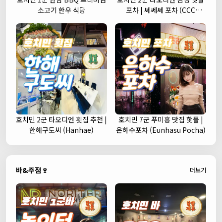
소고기 한우 식당
포차 | 쎄쎄쎄 포차 (CCC
Korean Street Pub)
호치민 2군 타오디엔 횟집 추천 |
호치민 7군 푸미흥 맛집 핫플 |
한해구도씨 (Hanhae)
은하수포차 (Eunhasu Pocha)
바&주점🍷
더보기