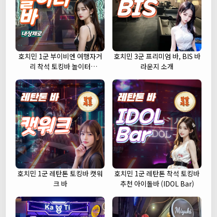
호치민 1군 부이비엔 여행자거
호치민 3군 프리미엄 바, BIS 바
리 착석 토킹바 놀이터
라운지 소개
(NORITER LOUNGE)
호치민 1군 레탄톤 토킹바 캣워
호치민 1군 레탄톤 착석 토킹바
크 바
추천 아이돌바 (IDOL Bar)