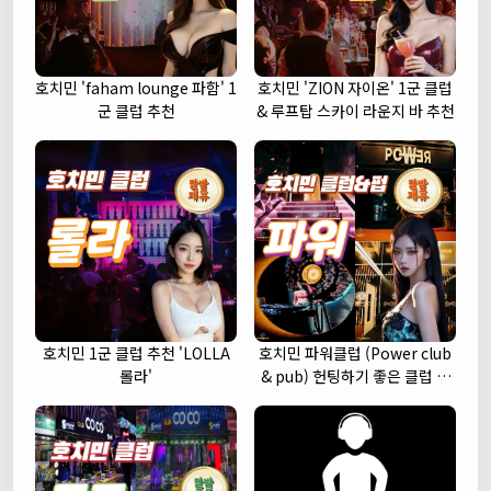
호치민 'faham lounge 파함' 1
호치민 'ZION 자이온' 1군 클럽
군 클럽 추천
& 루프탑 스카이 라운지 바 추천
호치민 1군 클럽 추천 'LOLLA
호치민 파워클럽 (Power club
롤라'
& pub) 헌팅하기 좋은 클럽 추
천 (1군)