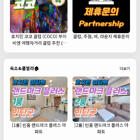
호치민 코코 클럽 (COCO) 부이
클럽, 주점, 바, 라운지 제휴문의
비엔 여행자거리 클럽 추천 (1
군)
숙소&풀빌라🏠
더보기
[1룸] 빈홈 랜드마크 플러스 아
[2룸] 빈홈 랜드마크 플러스 아
파트
파트