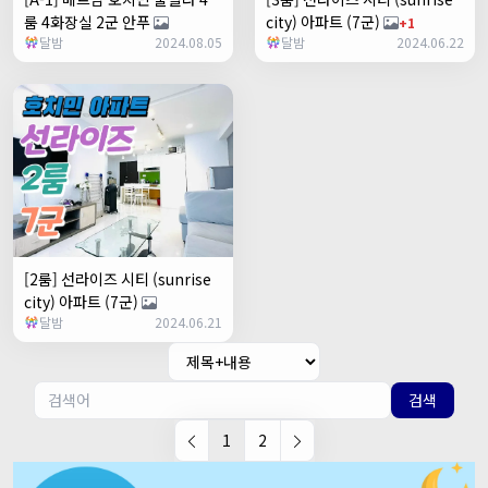
룸 4화장실 2군 안푸
city) 아파트 (7군)
+1
달밤
2024.08.05
달밤
2024.06.22
[2룸] 선라이즈 시티 (sunrise
city) 아파트 (7군)
달밤
2024.06.21
검색
1
2