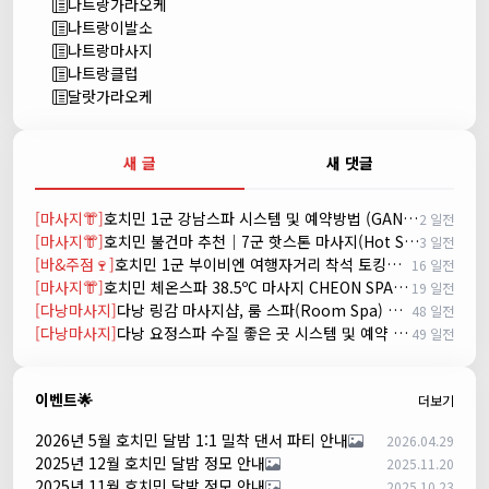
나트랑가라오케
나트랑이발소
나트랑마사지
나트랑클럽
달랏가라오케
새 글
새 댓글
[마사지👘]
호치민 1군 강남스파 시스템 및 예약방법 (GANGNAM SPA)
2 일전
[마사지👘]
호치민 불건마 추천｜7군 핫스톤 마사지(Hot Stone massage)
3 일전
[바&주점🍷]
호치민 1군 부이비엔 여행자거리 착석 토킹바 놀이터 (NORITER LOUNGE)
16 일전
[마사지👘]
호치민 체온스파 38.5ºC 마사지 CHEON SPA Massage
19 일전
[다낭마사지]
다낭 링감 마사지샵, 룸 스파(Room Spa) 예약
48 일전
[다낭마사지]
다낭 요정스파 수질 좋은 곳 시스템 및 예약 방법
49 일전
이벤트🌟
더보기
2026년 5월 호치민 달밤 1:1 밀착 댄서 파티 안내
2026.04.29
2025년 12월 호치민 달밤 정모 안내
2025.11.20
2025년 11월 호치민 달밤 정모 안내
2025.10.23