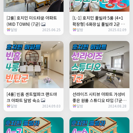
[2룸] 호치민 미드타운 아파트
[L-1] 호치민 풀빌라 5룸 (4+1
(MID TOWN) (7군)
확장형) 6화장실 풀빌라 2군 타
달밤
2025.06.25
달밤
2025.02.09
오디엔
[4룸] 빈홈 센트럴파크 랜드마
선라이즈 시티뷰 아파트 가성비
크 아파트 달밤 숙소
좋은 원룸 스튜디오 타입 (7군)
달밤
2024.09.03
달밤
2024.08.28
+1