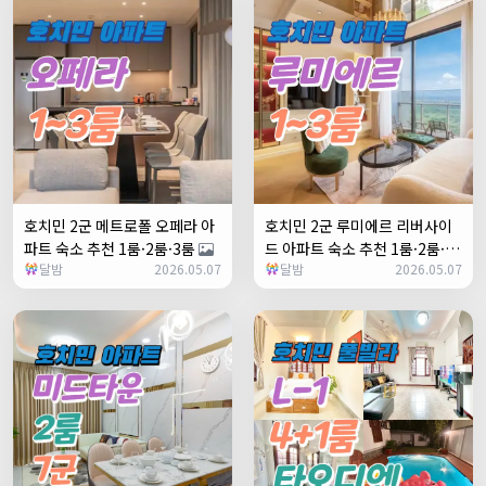
호치민 2군 메트로폴 오페라 아
호치민 2군 루미에르 리버사이
파트 숙소 추천 1룸·2룸·3룸
드 아파트 숙소 추천 1룸·2룸·3
달밤
2026.05.07
달밤
2026.05.07
룸