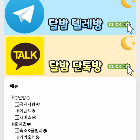
메뉴
🌕달밤🌕
공지사항📢
이벤트🌟
서비스💟
호치민❤️
숙소&풀빌라🏠
가라오케🎤