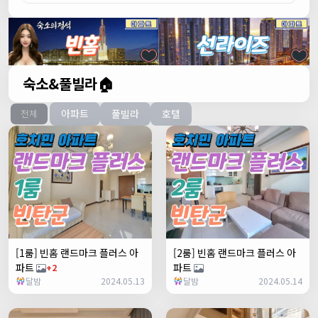
숙소&풀빌라🏠
아파트
풀빌라
호텔
전체
[1룸] 빈홈 랜드마크 플러스 아
[2룸] 빈홈 랜드마크 플러스 아
파트
파트
+2
달밤
2024.05.13
달밤
2024.05.14