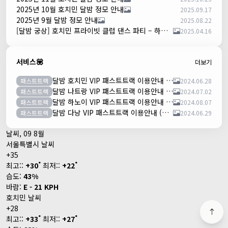
2025년 10월 호치민 달밤 정모 안내
2025.09.17
2025년 9월 달밤 정모 안내
2025.08.22
[달밤 궁상] 호치민 프라이빗 클럽 댄스 파티 – 하루 한 팀만!
2025.04.16
서비스💟
더보기
달밤 호치민 VIP 패스트트랙 이용안내 (떤션넛공항)
패스트트랙
2024.06.28
달밤 나트랑 VIP 패스트트랙 이용안내 (깜란공항)
패스트트랙
2024.07.02
달밤 하노이 VIP 패스트트랙 이용안내 (노이바이공항)
패스트트랙
2024.08.07
달밤 다낭 VIP 패스트트랙 이용안내 (다낭국제공항)
패스트트랙
2024.06.29
날씨, 09 8월
서울특별시 날씨
+
35
°
°
최고::
+
30
최저::
+
22
습도:
43%
바람:
E - 21 KPH
호치민 날씨
+
28
°
°
최고::
+
33
최저::
+
27