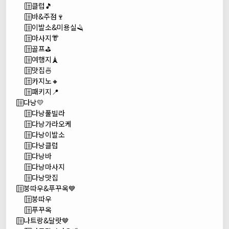
클럽🎵
바&주점🍷
이발소&미용실🪒
마사지👘
골프⛳
여행지🗼
맛집🍜
카지노🔸
패키지📍
다낭💛
다낭풀빌라
다낭가라오케
다낭이발소
다낭클럽
다낭바
다낭마사지
다낭맛집
붕따우&푸꾸옥💙
붕따우
푸꾸옥
나트랑&달랏🤎