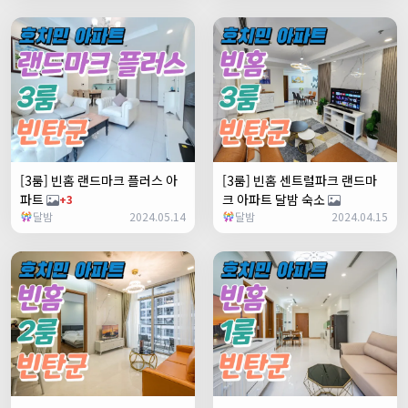
[3룸] 빈홈 랜드마크 플러스 아
[3룸] 빈홈 센트럴파크 랜드마
파트
크 아파트 달밤 숙소
+3
달밤
2024.05.14
달밤
2024.04.15