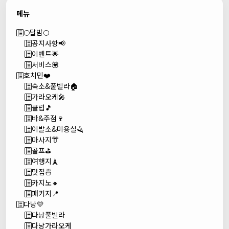
메뉴
🌕달밤🌕
공지사항📢
이벤트🌟
서비스💟
호치민❤️
숙소&풀빌라🏠
가라오케🎤
클럽🎵
바&주점🍷
이발소&미용실🪒
마사지👘
골프⛳
여행지🗼
맛집🍜
카지노🔸
패키지📍
다낭💛
다낭풀빌라
다낭가라오케