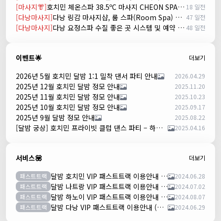
[마사지👘]
호치민 체온스파 38.5ºC 마사지 CHEON SPA Massage
18 일전
[다낭마사지]
다낭 링감 마사지샵, 룸 스파(Room Spa) 예약
47 일전
[다낭마사지]
다낭 요정스파 수질 좋은 곳 시스템 및 예약 방법
48 일전
이벤트🌟
더보기
2026년 5월 호치민 달밤 1:1 밀착 댄서 파티 안내
2026.04.29
2025년 12월 호치민 달밤 정모 안내
2025.11.20
2025년 11월 호치민 달밤 정모 안내
2025.10.23
2025년 10월 호치민 달밤 정모 안내
2025.09.17
2025년 9월 달밤 정모 안내
2025.08.22
[달밤 궁상] 호치민 프라이빗 클럽 댄스 파티 – 하루 한 팀만!
2025.04.16
서비스💟
더보기
달밤 호치민 VIP 패스트트랙 이용안내 (떤션넛공항)
패스트트랙
2024.06.28
달밤 나트랑 VIP 패스트트랙 이용안내 (깜란공항)
패스트트랙
2024.07.02
달밤 하노이 VIP 패스트트랙 이용안내 (노이바이공항)
패스트트랙
2024.08.07
달밤 다낭 VIP 패스트트랙 이용안내 (다낭국제공항)
패스트트랙
2024.06.29