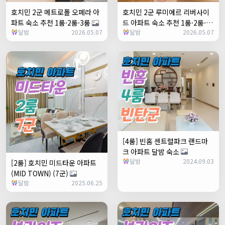
호치민 2군 메트로폴 오페라 아
호치민 2군 루미에르 리버사이
파트 숙소 추천 1룸·2룸·3룸
드 아파트 숙소 추천 1룸·2룸·3
달밤
2026.05.07
달밤
2026.05.07
룸
[4룸] 빈홈 센트럴파크 랜드마
크 아파트 달밤 숙소
달밤
2024.09.03
[2룸] 호치민 미드타운 아파트
(MID TOWN) (7군)
달밤
2025.06.25