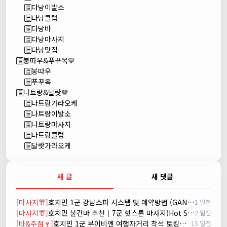
다낭이발소
다낭클럽
다낭바
다낭마사지
다낭맛집
붕따우&푸꾸옥💙
붕따우
푸꾸옥
나트랑&달랏🤎
나트랑가라오케
나트랑이발소
나트랑마사지
나트랑클럽
달랏가라오케
새 글
새 댓글
[마사지👘]
호치민 1군 강남스파 시스템 및 예약방법 (GANGNAM SPA)
1 일전
[마사지👘]
호치민 불건마 추천｜7군 핫스톤 마사지(Hot Stone massage)
2 일전
[바&주점🍷]
호치민 1군 부이비엔 여행자거리 착석 토킹바 놀이터 (NORITER LOUNGE)
15 일전