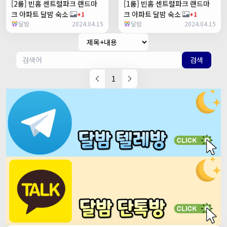
[2룸] 빈홈 센트럴파크 랜드마
[1룸] 빈홈 센트럴파크 랜드마
크 아파트 달밤 숙소
크 아파트 달밤 숙소
+1
+1
달밤
2024.04.15
달밤
2024.04.15
검색
1