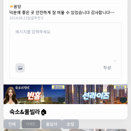
꽁양
덕분에 좋은 곳 안전하게 잘 머물 수 있었습니다 감사합니다~~
2024.08.12
답글
추천 0
작성
숙소&풀빌라🏠
전체
풀빌라
호텔
아파트