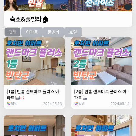
숙소&풀빌라🏠
아파트
풀빌라
호텔
전체
[1룸] 빈홈 랜드마크 플러스 아
[2룸] 빈홈 랜드마크 플러스 아
파트
파트
+2
달밤
2024.05.13
달밤
2024.05.14