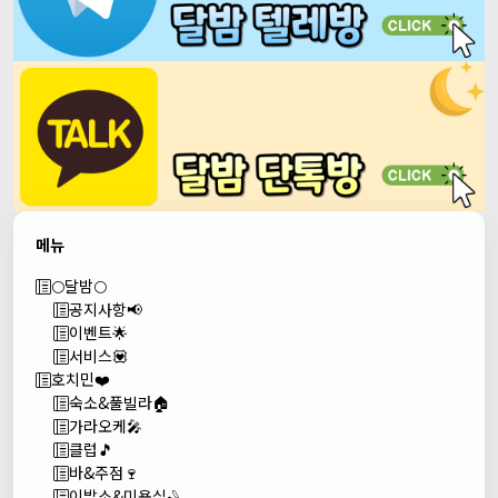
메뉴
🌕달밤🌕
공지사항📢
이벤트🌟
서비스💟
호치민❤️
숙소&풀빌라🏠
가라오케🎤
클럽🎵
바&주점🍷
이발소&미용실🪒