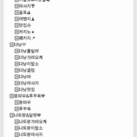
마사지👘
골프⛳
여행지🗼
맛집🍜
카지노🔸
패키지📍
다낭💛
다낭풀빌라
다낭가라오케
다낭이발소
다낭클럽
다낭바
다낭마사지
다낭맛집
붕따우&푸꾸옥💙
붕따우
푸꾸옥
나트랑&달랏🤎
나트랑가라오케
나트랑이발소
나트랑마사지