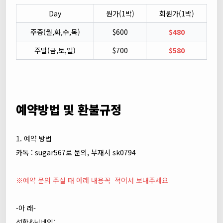
Day
원가(1박)
회원가(1박)
주중(월,화,수,목)
$600
$480
주말(금,토,일)
$700
$580
예약방법 및 환불규정
1. 예약 방법
카톡 : sugar567로 문의, 부재시 sk0794
※예약 문의 주실 때 아래 내용꼭 적어서 보내주세요
-아 래-
성함&닉네임: