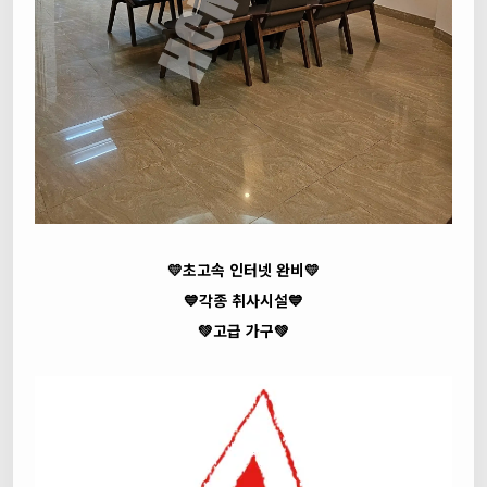
💛초고속 인터넷 완비💛
💙각종 취사시설💙
💚고급 가구💚