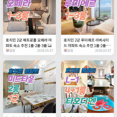
호치민 2군 메트로폴 오페라 아
호치민 2군 루미에르 리버사이
파트 숙소 추천 1룸·2룸·3룸
드 아파트 숙소 추천 1룸·2룸·3
달밤
2026.05.07
달밤
2026.05.07
룸