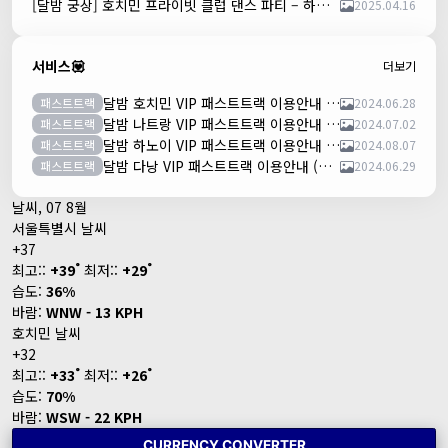
[달밤 궁상] 호치민 프라이빗 클럽 댄스 파티 – 하루 한 팀만!
2025.04.16
서비스💟
더보기
달밤 호치민 VIP 패스트트랙 이용안내 (떤션넛공항)
패스트트랙
2024.06.28
달밤 나트랑 VIP 패스트트랙 이용안내 (깜란공항)
패스트트랙
2024.07.02
달밤 하노이 VIP 패스트트랙 이용안내 (노이바이공항)
패스트트랙
2024.08.07
달밤 다낭 VIP 패스트트랙 이용안내 (다낭국제공항)
패스트트랙
2024.06.29
날씨, 07 8월
서울특별시 날씨
+
37
°
°
최고::
+
39
최저::
+
29
습도:
36%
바람:
WNW - 13 KPH
호치민 날씨
+
32
°
°
최고::
+
33
최저::
+
26
습도:
70%
바람:
WSW - 22 KPH