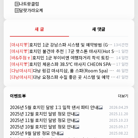
나트랑클럽
달랏가라오케
새 글
새 댓글
[마사지👘]
호치민 1군 강남스파 시스템 및 예약방법 (GANGNAM SPA)
13시간전
[마사지👘]
호치민 불건마 추천｜7군 핫스톤 마사지(Hot Stone massage)
1 일전
[바&주점🍷]
호치민 1군 부이비엔 여행자거리 착석 토킹바 놀이터 (NORITER LOUNGE)
14 일전
[마사지👘]
호치민 체온스파 38.5ºC 마사지 CHEON SPA Massage
17 일전
[다낭마사지]
다낭 링감 마사지샵, 룸 스파(Room Spa) 예약
46 일전
[다낭마사지]
다낭 요정스파 수질 좋은 곳 시스템 및 예약 방법
47 일전
이벤트🌟
더보기
2026년 5월 호치민 달밤 1:1 밀착 댄서 파티 안내
2026.04.29
2025년 12월 호치민 달밤 정모 안내
2025.11.20
2025년 11월 호치민 달밤 정모 안내
2025.10.23
2025년 10월 호치민 달밤 정모 안내
2025.09.17
2025년 9월 달밤 정모 안내
2025.08.22