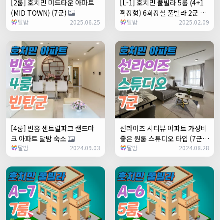
[2룸] 호치민 미드타운 아파트
[L-1] 호치민 풀빌라 5룸 (4+1
(MID TOWN) (7군)
확장형) 6화장실 풀빌라 2군 타
달밤
2025.06.25
달밤
2025.02.09
오디엔
[4룸] 빈홈 센트럴파크 랜드마
선라이즈 시티뷰 아파트 가성비
크 아파트 달밤 숙소
좋은 원룸 스튜디오 타입 (7군)
달밤
2024.09.03
달밤
2024.08.28
+1