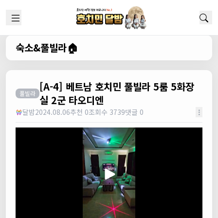
숙소&풀빌라🏠
[A-4] 베트남 호치민 풀빌라 5룸 5화장
풀빌라
실 2군 타오디엔
달밤
2024.08.06
추천 0
조회수 3739
댓글 0