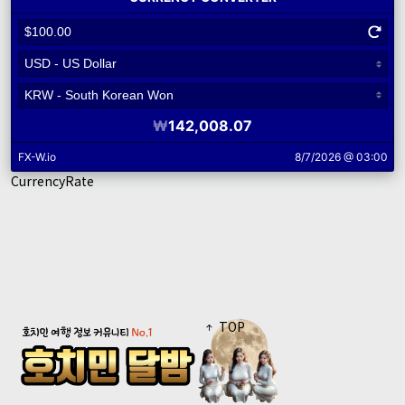
CurrencyRate
TOP