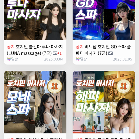
공지
호치민 불건마 루나 마사지
공지
베트남 호치민 GD 스파 풀
(LUNA massage) (7군)
파티 마사지 (7군)
+1
달밤
2025.03.04
달밤
2025.01.05