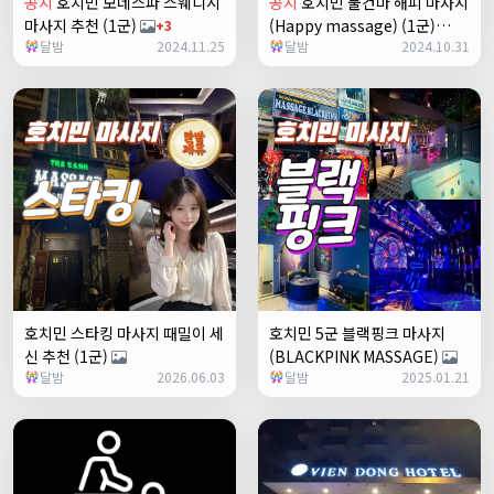
공지
호치민 모네스파 스웨디시
공지
호치민 불건마 해피 마사지
마사지 추천 (1군)
(Happy massage) (1군)
+3
달밤
2024.11.25
달밤
2024.10.31
+23
호치민 스타킹 마사지 때밀이 세
호치민 5군 블랙핑크 마사지
신 추천 (1군)
(BLACKPINK MASSAGE)
달밤
2026.06.03
달밤
2025.01.21