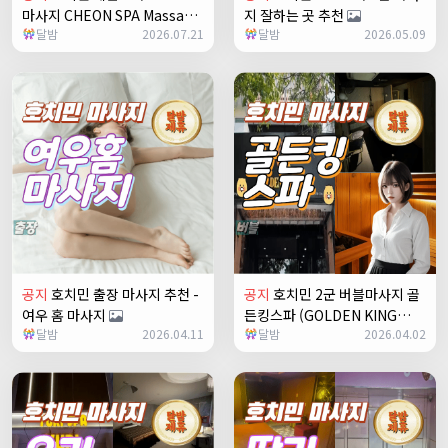
마사지 CHEON SPA Massage
지 잘하는 곳 추천
달밤
2026.07.21
달밤
2026.05.09
공지
호치민 출장 마사지 추천 -
공지
호치민 2군 버블마사지 골
여우 홈 마사지
든킹스파 (GOLDEN KING
달밤
2026.04.11
달밤
2026.04.02
SPA)
+2