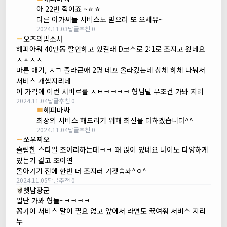
아 22번 쥑이죠 ~ㅎㅎ
다른 아가씨들 서비스도 받으러 또 오세유~
2024.11.03
답글
추천 0
오즈의맙소사
해피아워 40만동 할인하고 있길래 D코스로 2:1로 조지고 왔네요
ㅅㅅㅅㅅ
마른 애기, ㅅㄱ 졸라큰애 2명 데꼬 올라갔는데 상체 하체 나눠서
서비스 개씹지리네
이 가격에 이런 서비르를 ㅅㅂㅋㅋㅋㅋ 형님덜 무조건 가봐 지려
2024.11.04
답글
추천 0
해피마싸
최상의 서비스 해드리기 위해 최선을 다하겠습니다^^
2024.11.04
답글
추천 0
쏘우짜오
슬림한 스타일 조아라하는데ㅋㅋ 꽤 많이 있네요 나이도 다양하게
있는거 같고 조아연
돌아가기 전에 한번 더 조지러 가겟슴돠^ㅇ^
2024.11.05
답글
추천 0
벳남장군
일단 가봐 형들~ㅋㅋㅋㅋ
꽁가이 서비스 말이 필요 없고 앞에서 라면도 끓여줘 서비스 지리
누