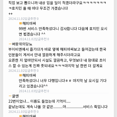
직접 보고 뽑으니까 내상 입을 일이 적겠더라구요ㅋㅋㅋㅋㅋㅋㅋ
ㅋ호치민 올 때 마다 무조건 가겠습니다
++
2024.11.02
답글
추천 0
해피마싸
99번 서비스 만족하셨다니 감사합니다 다음에 호치민 오시
면 뵙겠습니다 ^^
2024.11.02
답글
추천 0
벼랑위의당뇨
부이비엔에서 즐기다가 바로 옆에 해피마싸보고 들어갔는데 한국
인분들이 계셔서 안내 깔끔하게 해주시더라고요
오픈한 지 얼마안되서 시설도 깔끔하고, 무엇보다 내 맘대로 초이
스 할 수 있는게 진짜 좃되네요ㅋㅋㅋ마지막 날 한번 더 갈게요
2024.11.02
답글
추천 0
해피마싸
만족하셨다니 너무 다행입니다ㅎㅎ 마지막 날 오시길 기다
리고 있겠습니다^^
2024.11.03
답글
추천 0
굴맨
22번이었나... 이름도 들었는데 기억이....
끝났는데도 계속 나올 것 같은.........아................서비스 쥑입니다
2024.11.03
답글
추천 0
해피마싸