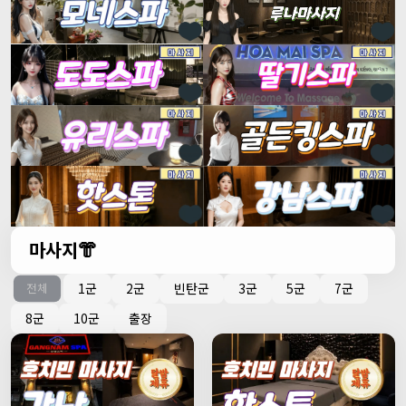
마사지👘
1군
2군
빈탄군
3군
5군
7군
전체
8군
10군
출장