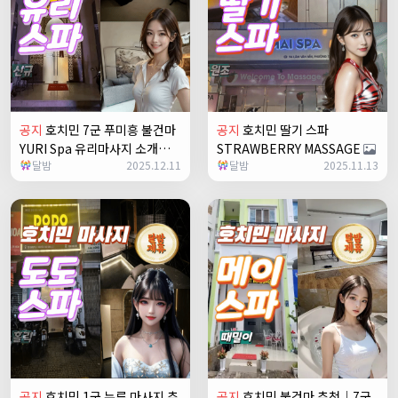
공지
호치민 7군 푸미흥 불건마
공지
호치민 딸기 스파
YURI Spa 유리마사지 소개
STRAWBERRY MASSAGE
달밤
2025.12.11
달밤
2025.11.13
+1
공지
호치민 1군 누루 마사지 추
공지
호치민 불건마 추천｜7군