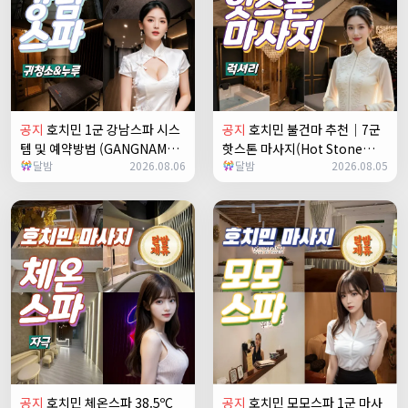
공지
호치민 1군 강남스파 시스
공지
호치민 불건마 추천｜7군
템 및 예약방법 (GANGNAM
핫스톤 마사지(Hot Stone
달밤
2026.08.06
달밤
2026.08.05
SPA)
massage)
공지
호치민 체온스파 38.5ºC
공지
호치민 모모스파 1군 마사