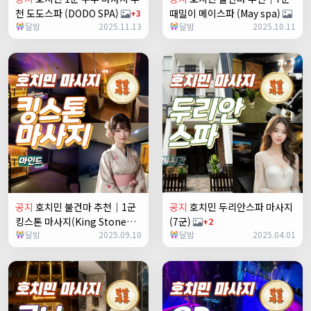
천 도도스파 (DODO SPA)
때밀이 메이스파 (May spa)
+3
달밤
2025.11.13
달밤
2025.10.11
공지
호치민 불건마 추천｜1군
공지
호치민 두리안스파 마사지
킹스톤 마사지(King Stone
(7군)
+2
달밤
2025.09.10
달밤
2025.04.01
massage)