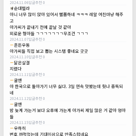
2024.11.06
답글
추천 0
순대렐라
아니 너무 많이 앉아 있어서 뻘쭘하네 ㅋㅋㅋ 레알 여친마냥 해주
고
아가씨가 끝내기 전에 끝날 것 같아
외로운 형아들 ㄱㄱㄱㄱㄱㄱㄱ무조건 ㄱㄱㄱ
2024.11.07
답글
추천 0
흔든우동
아가씨들 직접 보고 뽑는 시스템 좋네요 굿굿
2024.11.10
답글
추천 0
닮은살결
지렸다
2024.11.11
답글
추천 0
굴맨
아 한국으로 돌아가기 너무 싫다. 3일 연속 맛봤는데 줫나 중독되
네
2024.11.12
답글
추천 0
굴맨
밤 늦게 가는거 보다 오후에 가는게 아가씨 제일 많은 거 같아 엉아
들
2024.11.15
답글
추천 0
우하히
번호 까먹었는데 기대이상으로 만족스럽네요