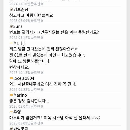
2024.11.20
답글
추천 0
김포준상
참고하고 여행 다녀올께요
2025.05.09
답글
추천 0
Suns
번호는 관리사가그만두지않는 한은 계속 동일한가요?
2025.08.12
답글
추천 0
Mr. Hj
저도 방금 갔다왔는데 진짜 괜찮아요ㅎㅎ
전 81번 한테 받았는데 마인드 최고였습니다.
담에 또 방문하겠습니다.
번창하세요.
2025.10.13
답글
추천 0
locelso804
와;;; 시설끝내주네요 여긴 진짜 꼭 간다.
2026.01.28
답글
추천 0
Marino
좋은 정보 감사합니다...
2026.02.04
답글
추천 0
우영
마무리가 입인거죠? 이쪽 시스템 아직 잘 몰라서 ㅈㅅ;
2026.03.09
답글
추천 0
바람코지