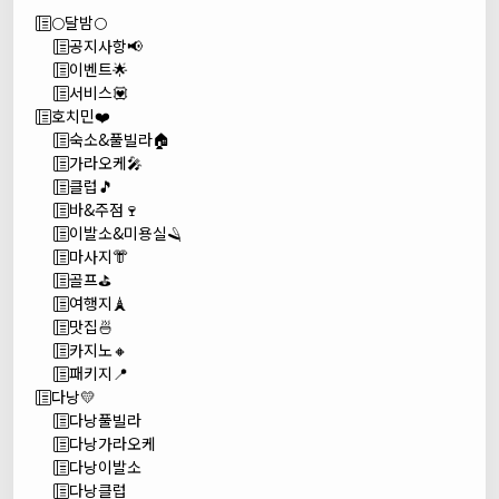
🌕달밤🌕
공지사항📢
이벤트🌟
서비스💟
호치민❤️
숙소&풀빌라🏠
가라오케🎤
클럽🎵
바&주점🍷
이발소&미용실🪒
마사지👘
골프⛳
여행지🗼
맛집🍜
카지노🔸
패키지📍
다낭💛
다낭풀빌라
다낭가라오케
다낭이발소
다낭클럽