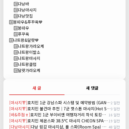
다낭바
다낭마사지
다낭맛집
붕따우&푸꾸옥💙
붕따우
푸꾸옥
나트랑&달랏🤎
나트랑가라오케
나트랑이발소
나트랑마사지
나트랑클럽
달랏가라오케
새 글
새 댓글
[마사지👘]
호치민 1군 강남스파 시스템 및 예약방법 (GANGNAM SPA)
2 일전
[마사지👘]
호치민 불건마 추천｜7군 핫스톤 마사지(Hot Stone massage)
3 일전
[바&주점🍷]
호치민 1군 부이비엔 여행자거리 착석 토킹바 놀이터 (NORITER LOUNGE)
16 일전
[마사지👘]
호치민 체온스파 38.5ºC 마사지 CHEON SPA Massage
19 일전
[다낭마사지]
다낭 링감 마사지샵, 룸 스파(Room Spa) 예약
48 일전