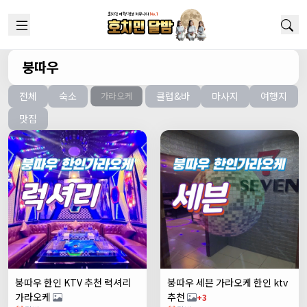
붕따우
전체
숙소
클럽&바
마사지
여행지
가라오케
맛집
붕따우 한인 KTV 추천 럭셔리
붕따우 세븐 가라오케 한인 ktv
가라오케
추천
+3