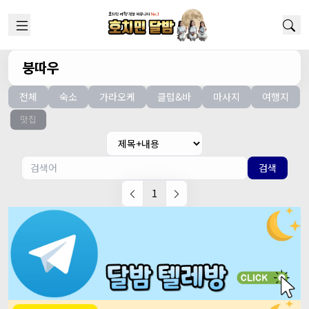
붕따우
전체
숙소
가라오케
클럽&바
마사지
여행지
맛집
검색
1