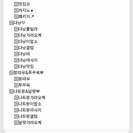
맛집🍜
카지노🔸
패키지📍
다낭💛
다낭풀빌라
다낭가라오케
다낭이발소
다낭클럽
다낭바
다낭마사지
다낭맛집
붕따우&푸꾸옥💙
붕따우
푸꾸옥
나트랑&달랏🤎
나트랑가라오케
나트랑이발소
나트랑마사지
나트랑클럽
달랏가라오케