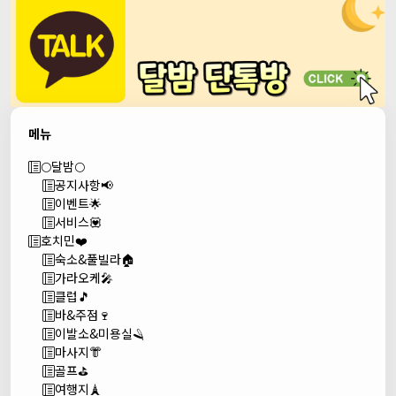
메뉴
🌕달밤🌕
공지사항📢
이벤트🌟
서비스💟
호치민❤️
숙소&풀빌라🏠
가라오케🎤
클럽🎵
바&주점🍷
이발소&미용실🪒
마사지👘
골프⛳
여행지🗼