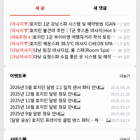
새 글
새 댓글
[마사지👘]
호치민 1군 강남스파 시스템 및 예약방법 (GANGNAM SPA)
2 일전
[마사지👘]
호치민 불건마 추천｜7군 핫스톤 마사지(Hot Stone massage)
3 일전
[바&주점🍷]
호치민 1군 부이비엔 여행자거리 착석 토킹바 놀이터 (NORITER LOUNGE)
16 일전
[마사지👘]
호치민 체온스파 38.5ºC 마사지 CHEON SPA Massage
19 일전
[다낭마사지]
다낭 링감 마사지샵, 룸 스파(Room Spa) 예약
48 일전
[다낭마사지]
다낭 요정스파 수질 좋은 곳 시스템 및 예약 방법
49 일전
이벤트🌟
더보기
2026년 5월 호치민 달밤 1:1 밀착 댄서 파티 안내
2026.04.29
2025년 12월 호치민 달밤 정모 안내
2025.11.20
2025년 11월 호치민 달밤 정모 안내
2025.10.23
2025년 10월 호치민 달밤 정모 안내
2025.09.17
2025년 9월 달밤 정모 안내
2025.08.22
[달밤 궁상] 호치민 프라이빗 클럽 댄스 파티 – 하루 한 팀만!
2025.04.16
서비스💟
더보기