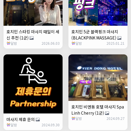
호치민 스타킹 마사지 때밀이 세
호치민 5군 블랙핑크 마사지
신 추천 (1군)
(BLACKPINK MASSAGE)
달밤
2026.06.03
달밤
2025.01.21
호치민 비엔동 호텔 마사지 Spa
Linh Cherry (1군)
달밤
2024.09.27
마사지 제휴 문의
달밤
2024.09.30