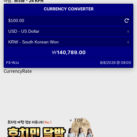
바람:
WSW - 24 KPH
CurrencyRate
TOP