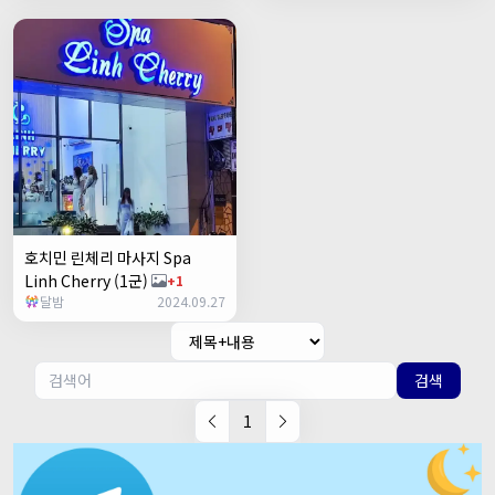
호치민 린체리 마사지 Spa
Linh Cherry (1군)
+1
달밤
2024.09.27
검색
1