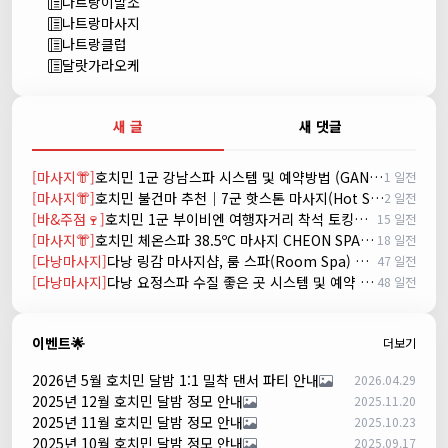
나트랑이발소
나트랑마사지
나트랑클럽
달랏가라오케
새 글
새 댓글
[마사지👘]
호치민 1군 강남스파 시스템 및 예약방법 (GANGNAM SPA)
1 일전
[마사지👘]
호치민 불건마 추천｜7군 핫스톤 마사지(Hot Stone massage)
2 일전
[바&주점🍷]
호치민 1군 부이비엔 여행자거리 착석 토킹바 놀이터 (NORITER LOUNGE)
15 일전
[마사지👘]
호치민 체온스파 38.5ºC 마사지 CHEON SPA Massage
18 일전
[다낭마사지]
다낭 링감 마사지샵, 룸 스파(Room Spa) 예약
47 일전
[다낭마사지]
다낭 요정스파 수질 좋은 곳 시스템 및 예약 방법
48 일전
이벤트🌟
더보기
2026년 5월 호치민 달밤 1:1 밀착 댄서 파티 안내
2026.04.29
2025년 12월 호치민 달밤 정모 안내
2025.11.20
2025년 11월 호치민 달밤 정모 안내
2025.10.23
2025년 10월 호치민 달밤 정모 안내
2025.09.17