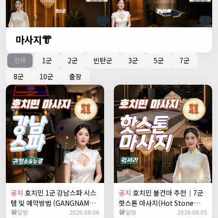
마사지👘
1군
2군
빈탄군
3군
5군
7군
전체
8군
10군
출장
공지
호치민 1군 강남스파 시스
공지
호치민 불건마 추천｜7군
템 및 예약방법 (GANGNAM
핫스톤 마사지(Hot Stone
달밤
2026.08.06
달밤
2026.08.05
SPA)
massage)