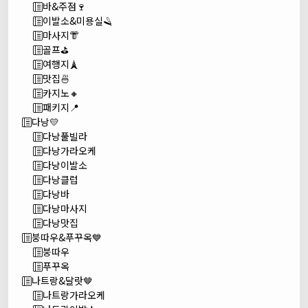
바&주점🍷
이발소&미용실🪒
마사지👘
골프⛳
여행지🗼
맛집🍜
카지노🔸
패키지📍
다낭💛
다낭풀빌라
다낭가라오케
다낭이발소
다낭클럽
다낭바
다낭마사지
다낭맛집
붕따우&푸꾸옥💙
붕따우
푸꾸옥
나트랑&달랏🤎
나트랑가라오케