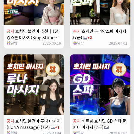
공지
호치민 불건마 추천｜1군
공지
호치민 두리안스파 마사지
킹스톤 마사지(King Stone
(7군)
+2
달밤
2025.09.10
달밤
2025.04.01
massage)
공지
호치민 불건마 루나 마사지
공지
베트남 호치민 GD 스파 풀
(LUNA massage) (7군)
파티 마사지 (7군)
+1
달밤
2025.03.04
달밤
2025.01.05