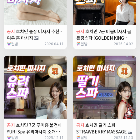
공지
호치민 출장 마사지 추천 -
공지
호치민 2군 버블마사지 골
여우 홈 마사지
든킹스파 (GOLDEN KING
달밤
2026.04.11
달밤
2026.04.02
SPA)
+2
공지
호치민 7군 푸미흥 불건마
공지
호치민 딸기 스파
YURI Spa 유리마사지 소개
STRAWBERRY MASSAGE
달밤
2025.12.11
달밤
2025.11.13
+1