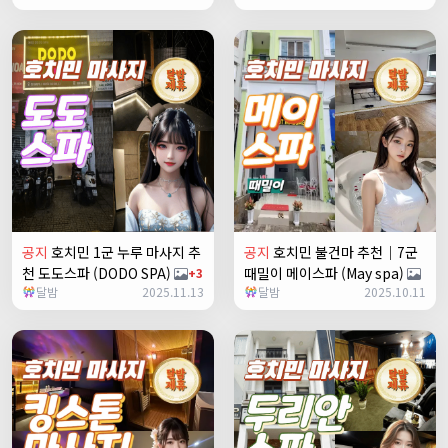
공지
호치민 1군 누루 마사지 추
공지
호치민 불건마 추천｜7군
천 도도스파 (DODO SPA)
때밀이 메이스파 (May spa)
+3
달밤
2025.11.13
달밤
2025.10.11