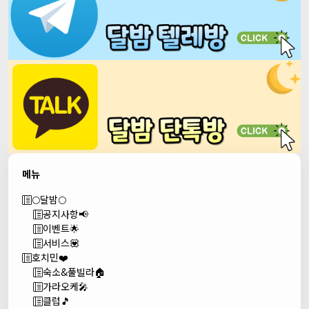
메뉴
🌕달밤🌕
공지사항📢
이벤트🌟
서비스💟
호치민❤️
숙소&풀빌라🏠
가라오케🎤
클럽🎵