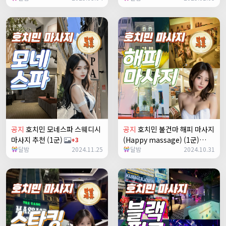
공지
호치민 모네스파 스웨디시
공지
호치민 불건마 해피 마사지
마사지 추천 (1군)
(Happy massage) (1군)
+3
달밤
2024.11.25
달밤
2024.10.31
+23