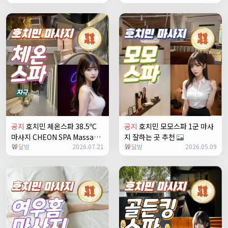
공지
호치민 체온스파 38.5ºC
공지
호치민 모모스파 1군 마사
마사지 CHEON SPA Massage
지 잘하는 곳 추천
달밤
2026.07.21
달밤
2026.05.09