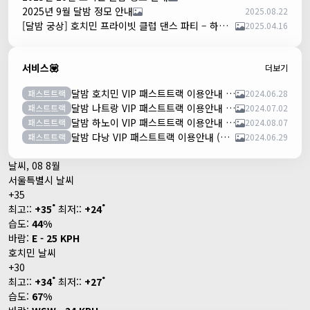
2025년 9월 달밤 정모 안내
2025.08.22
[달밤 궁상] 호치민 프라이빗 클럽 댄스 파티 – 하루 한 팀만!
2025.04.16
서비스💟
더보기
달밤 호치민 VIP 패스트트랙 이용안내 (떤션넛공항)
패스트트랙
2024.06.28
달밤 나트랑 VIP 패스트트랙 이용안내 (깜란공항)
패스트트랙
2024.07.02
달밤 하노이 VIP 패스트트랙 이용안내 (노이바이공항)
패스트트랙
2024.08.07
달밤 다낭 VIP 패스트트랙 이용안내 (다낭국제공항)
패스트트랙
2024.06.29
날씨, 08 8월
서울특별시 날씨
+
35
°
°
최고::
+
35
최저::
+
24
습도:
44%
바람:
E - 25 KPH
호치민 날씨
+
30
°
°
최고::
+
34
최저::
+
27
습도:
67%