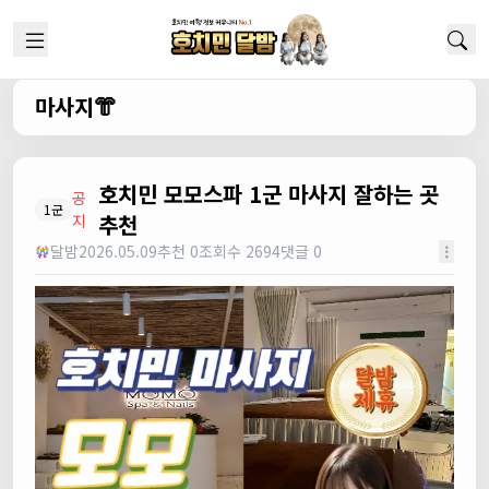
마사지👘
호치민 모모스파 1군 마사지 잘하는 곳
공
1군
추천
지
달밤
2026.05.09
추천 0
조회수 2694
댓글 0